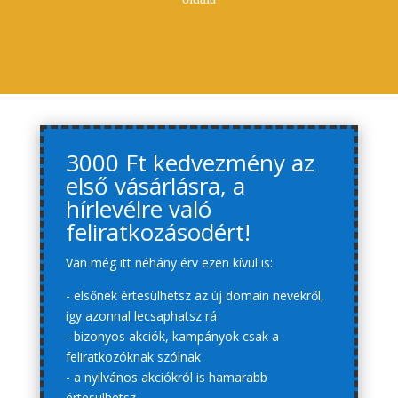
3000 Ft kedvezmény az
első vásárlásra, a
hírlevélre való
feliratkozásodért!
Van még itt néhány érv ezen kívül is:
- elsőnek értesülhetsz az új domain nevekről,
így azonnal lecsaphatsz rá
- bizonyos akciók, kampányok csak a
feliratkozóknak szólnak
- a nyilvános akciókról is hamarabb
értesülhetsz