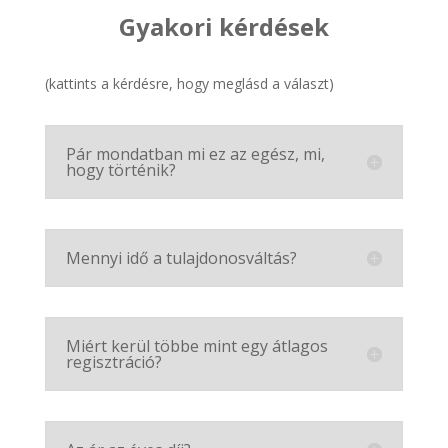
Gyakori kérdések
(kattints a kérdésre, hogy meglásd a választ)
Pár mondatban mi ez az egész, mi,
hogy történik?
Mennyi idő a tulajdonosváltás?
Miért kerül többe mint egy átlagos
regisztráció?