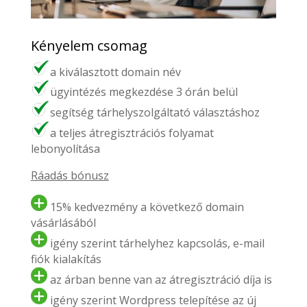
Kényelem csomag
a kiválasztott domain név
ügyintézés megkezdése 3 órán belül
segítség tárhelyszolgáltató választáshoz
a teljes átregisztrációs folyamat
lebonyolítása
Ráadás bónusz
15% kedvezmény a következő domain
vásárlásából
igény szerint tárhelyhez kapcsolás, e-mail
fiók kialakítás
az árban benne van az átregisztráció díja is
igény szerint Wordpress telepítése az új