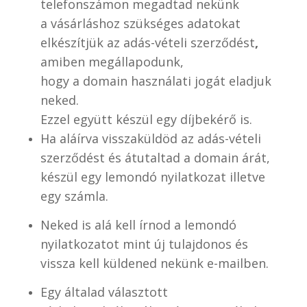
telefonszámon
megadtad nekünk
a vásárláshoz szükséges adatokat
elkészítjük az adás-vételi szerződést
,
amiben megállapodunk,
hogy a domain használati jogát eladjuk
neked.
Ezzel együtt készül egy díjbekérő is.
Ha aláírva visszaküldöd az adás-vételi
szerződést és átutaltad a domain árát,
készül egy lemondó nyilatkozat illetve
egy számla.
Neked is alá kell írnod a lemondó
nyilatkozatot mint új tulajdonos és
vissza kell küldened nekünk e-mailben.
Egy általad választott