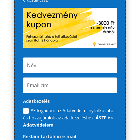
Adatkezelés
*Elfogadom az Adatvédelmi nyilatkozatot
és hozzájárulok az adatkezeléshez.
ÁSZF és
Adatvédelem
Reklám tartalmú e-mail