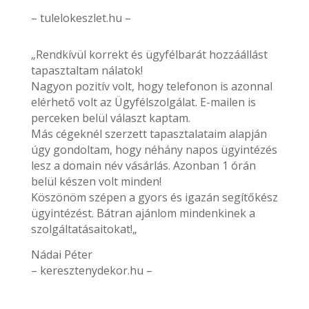
– tulelokeszlet.hu –
„Rendkívül korrekt és ügyfélbarát hozzáállást
tapasztaltam nálatok!
Nagyon pozitív volt, hogy telefonon is azonnal
elérhető volt az Ügyfélszolgálat. E-mailen is
perceken belül választ kaptam.
Más cégeknél szerzett tapasztalataim alapján
úgy gondoltam, hogy néhány napos ügyintézés
lesz a domain név vásárlás. Azonban 1 órán
belül készen volt minden!
Köszönöm szépen a gyors és igazán segítőkész
ügyintézést. Bátran ajánlom mindenkinek a
szolgáltatásaitokat!„
Nádai Péter
– keresztenydekor.hu –