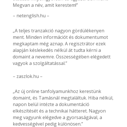
Megvan a név, amit kerestem!”
– netenglish.hu –
„A teljes tranzakció nagyon gördülékenyen
ment. Minden információt és dokumentumot
megkaptam még aznap. A regisztrátor ezek
alapján késlekedés nélkül át tudta kérni a
domaint a nevemre. Összességében elégedett
vagyok a szolgáltatással.”
– zaszlok.hu –
„Az új online tanfolyamunkhoz kerestünk
domaint, és Tamásnál megtaláltuk. Hiba nélkül,
napon belül intézte a dokumentáció
elkészítését és a technikai hátteret. Nagyon
meg vagyunk elégedve a gyorsaságával, a
kedvességével pedig különösen.”