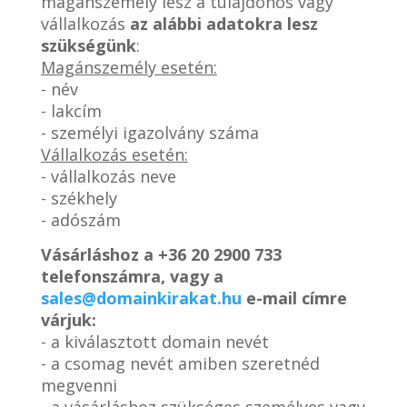
magánszemély lesz a tulajdonos vagy
vállalkozás
az alábbi adatokra lesz
szükségünk
:
Magánszemély esetén:
- név
- lakcím
- személyi igazolvány száma
Vállalkozás esetén:
- vállalkozás neve
- székhely
- adószám
Vásárláshoz a
+36 20 2900 733
telefonszámra, vagy a
sales@domainkirakat.hu
e-mail címre
várjuk:
- a kiválasztott domain nevét
- a csomag nevét amiben szeretnéd
megvenni
- a vásárláshoz szükséges személyes vagy