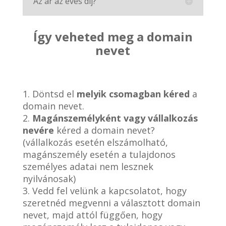
Az ár az éves díj?
Így veheted meg a domain
nevet
1. Döntsd el
melyik csomagban kéred
a
domain nevet.
2.
Magánszemélyként vagy vállalkozás
nevére
kéred a domain nevet?
(vállalkozás esetén elszámolható,
magánszemély esetén a tulajdonos
személyes adatai nem lesznek
nyilvánosak)
3. Vedd fel velünk a kapcsolatot, hogy
szeretnéd megvenni a választott domain
nevet, majd attól függően, hogy