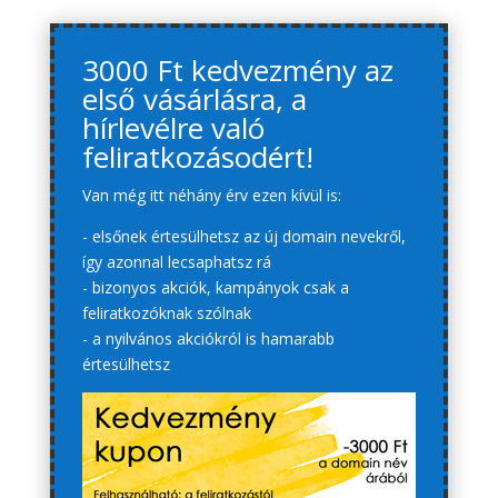
3000 Ft kedvezmény az
első vásárlásra, a
hírlevélre való
feliratkozásodért!
Van még itt néhány érv ezen kívül is:
- elsőnek értesülhetsz az új domain nevekről,
így azonnal lecsaphatsz rá
- bizonyos akciók, kampányok csak a
feliratkozóknak szólnak
- a nyilvános akciókról is hamarabb
értesülhetsz