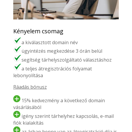
Kényelem csomag
a kiválasztott domain név
ügyintézés megkezdése 3 órán belül
segítség tárhelyszolgáltató választáshoz
a teljes átregisztrációs folyamat
lebonyolítása
Ráadás bónusz
15% kedvezmény a következő domain
vásárlásából
igény szerint tárhelyhez kapcsolás, e-mail
fiók kialakítás
az árban benne van az átregisztráció díja is