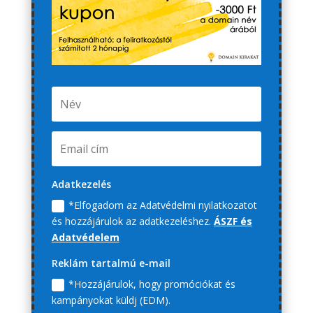
Adatkezelés
*Elfogadom az Adatvédelmi nyilatkozatot
és hozzájárulok az adatkezeléshez.
ÁSZF és
Adatvédelem
Reklám tartalmú e-mail
*Hozzájárulok, hogy promóciókat és
kampányokat küldj (EDM).