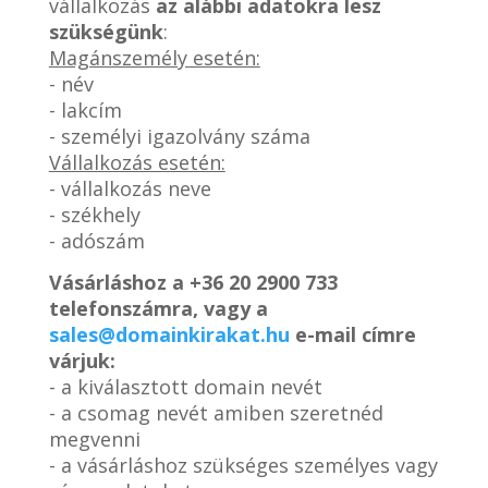
vállalkozás
az alábbi adatokra lesz
szükségünk
:
Magánszemély esetén:
- név
- lakcím
- személyi igazolvány száma
Vállalkozás esetén:
- vállalkozás neve
- székhely
- adószám
Vásárláshoz a
+36 20 2900 733
telefonszámra, vagy a
sales@domainkirakat.hu
e-mail címre
várjuk:
- a kiválasztott domain nevét
- a csomag nevét amiben szeretnéd
megvenni
- a vásárláshoz szükséges személyes vagy