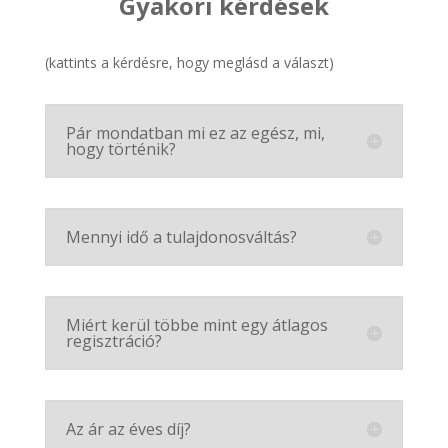
Gyakori kérdések
(kattints a kérdésre, hogy meglásd a választ)
Pár mondatban mi ez az egész, mi,
hogy történik?
Mennyi idő a tulajdonosváltás?
Miért kerül többe mint egy átlagos
regisztráció?
Az ár az éves díj?