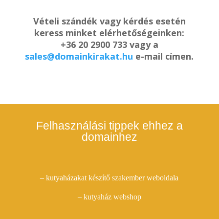
Vételi szándék vagy kérdés esetén
keress minket elérhetőségeinken:
+36 20 2900 733 vagy a
sales@domainkirakat.hu
e-mail címen.
Felhasználási tippek ehhez a
domainhez
– kutyaházakat készítő szakember weboldala
– kutyaház webshop