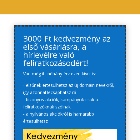
3000 Ft kedvezmény az
első vásárlásra, a
hírlevélre való
feliratkozásodért!
Van még itt néhány érv ezen kívül is:
- elsőnek értesülhetsz az új domain nevekről,
így azonnal lecsaphatsz rá
- bizonyos akciók, kampányok csak a
feliratkozóknak szólnak
- a nyilvános akciókról is hamarabb
értesülhetsz