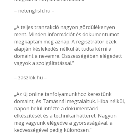
– netenglish.hu –
„A teljes tranzakció nagyon gördülékenyen
ment. Minden információt és dokumentumot
megkaptam még aznap. A regisztrátor ezek
alapján késlekedés nélkül át tudta kérni a
domaint a nevemre. Összességében elégedett
vagyok a szolgáltatással.”
– zaszlok.hu –
„Az új online tanfolyamunkhoz kerestünk
domaint, és Tamásnál megtaláltuk. Hiba nélkül,
napon belül intézte a dokumentáció
elkészítését és a technikai hátteret. Nagyon
meg vagyunk elégedve a gyorsaságával, a
kedvességével pedig különösen.”