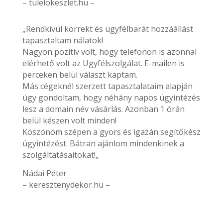
– tulelokeszlet.hu –
„Rendkívül korrekt és ügyfélbarát hozzáállást
tapasztaltam nálatok!
Nagyon pozitív volt, hogy telefonon is azonnal
elérhető volt az Ügyfélszolgálat. E-mailen is
perceken belül választ kaptam.
Más cégeknél szerzett tapasztalataim alapján
úgy gondoltam, hogy néhány napos ügyintézés
lesz a domain név vásárlás. Azonban 1 órán
belül készen volt minden!
Köszönöm szépen a gyors és igazán segítőkész
ügyintézést. Bátran ajánlom mindenkinek a
szolgáltatásaitokat!„
Nádai Péter
– keresztenydekor.hu –