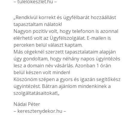
– tulelokeszlet.hu –
„Rendkívül korrekt és ügyfélbarát hozzáállást
tapasztaltam nálatok!
Nagyon pozitív volt, hogy telefonon is azonnal
elérhető volt az Ügyfélszolgálat. E-mailen is
perceken belül választ kaptam.
Más cégeknél szerzett tapasztalataim alapján
úgy gondoltam, hogy néhány napos ügyintézés
lesz a domain név vásárlás. Azonban 1 órán
belül készen volt minden!
Köszönöm szépen a gyors és igazán segítőkész
ügyintézést. Bátran ajánlom mindenkinek a
szolgáltatásaitokat!„
Nádai Péter
– keresztenydekor.hu –