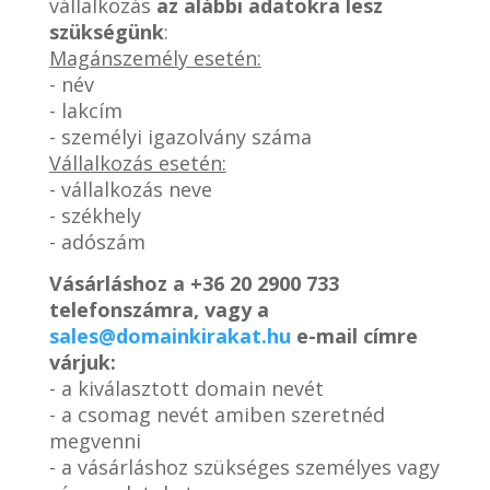
vállalkozás
az alábbi adatokra lesz
szükségünk
:
Magánszemély esetén:
- név
- lakcím
- személyi igazolvány száma
Vállalkozás esetén:
- vállalkozás neve
- székhely
- adószám
Vásárláshoz a
+36 20 2900 733
telefonszámra, vagy a
sales@domainkirakat.hu
e-mail címre
várjuk:
- a kiválasztott domain nevét
- a csomag nevét amiben szeretnéd
megvenni
- a vásárláshoz szükséges személyes vagy