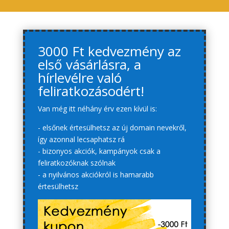
3000 Ft kedvezmény az
első vásárlásra, a
hírlevélre való
feliratkozásodért!
Van még itt néhány érv ezen kívül is:
- elsőnek értesülhetsz az új domain nevekről,
így azonnal lecsaphatsz rá
- bizonyos akciók, kampányok csak a
feliratkozóknak szólnak
- a nyilvános akciókról is hamarabb
értesülhetsz