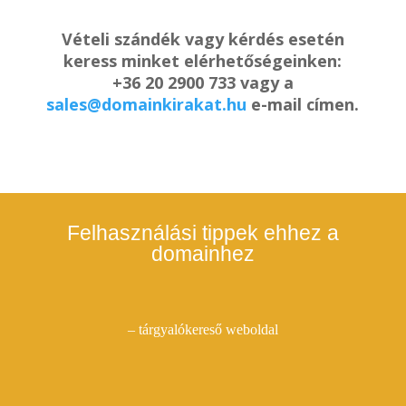
Vételi szándék vagy kérdés esetén
keress minket elérhetőségeinken:
+36 20 2900 733 vagy a
sales@domainkirakat.hu
e-mail címen.
Felhasználási tippek ehhez a
domainhez
– tárgyalókereső weboldal