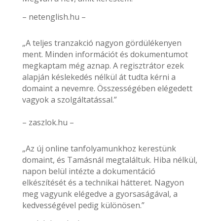
– netenglish.hu –
„A teljes tranzakció nagyon gördülékenyen
ment. Minden információt és dokumentumot
megkaptam még aznap. A regisztrátor ezek
alapján késlekedés nélkül át tudta kérni a
domaint a nevemre. Összességében elégedett
vagyok a szolgáltatással.”
– zaszlok.hu –
„Az új online tanfolyamunkhoz kerestünk
domaint, és Tamásnál megtaláltuk. Hiba nélkül,
napon belül intézte a dokumentáció
elkészítését és a technikai hátteret. Nagyon
meg vagyunk elégedve a gyorsaságával, a
kedvességével pedig különösen.”