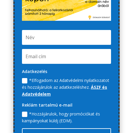
Adatkezelés
*Elfogadom az Adatvédelmi nyilatkozatot
és hozzájárulok az adatkezeléshez.
ÁSZF és
Adatvédelem
Reklám tartalmú e-mail
*Hozzájárulok, hogy promóciókat és
kampányokat küldj (EDM).