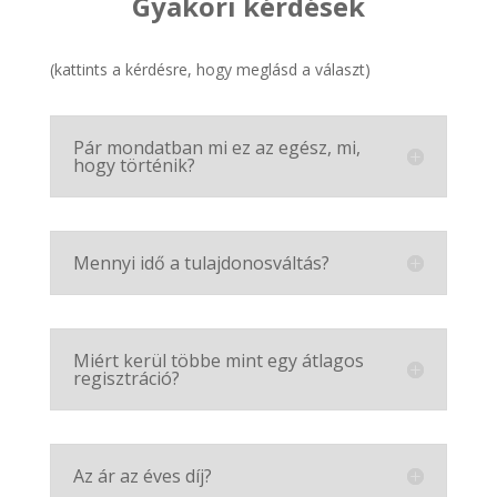
Gyakori kérdések
(kattints a kérdésre, hogy meglásd a választ)
Pár mondatban mi ez az egész, mi,
hogy történik?
Mennyi idő a tulajdonosváltás?
Miért kerül többe mint egy átlagos
regisztráció?
Az ár az éves díj?