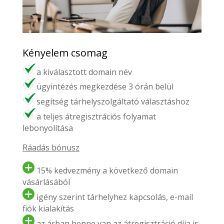
Kényelem csomag
a kiválasztott domain név
ügyintézés megkezdése 3 órán belül
segítség tárhelyszolgáltató választáshoz
a teljes átregisztrációs folyamat
lebonyolítása
Ráadás bónusz
15% kedvezmény a következő domain
vásárlásából
igény szerint tárhelyhez kapcsolás, e-mail
fiók kialakítás
az árban benne van az átregisztráció díja is