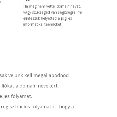
y
Ha még nem vettél domain nevet,
vagy szükséged van segítségre, mi
elintézzük helyetted a jogi és
informatikai teendőket.
csak velünk kell megállapodnod.
lliókat a domain nevekért.
ljes folyamat.
regisztrációs folyamatot, hogy a