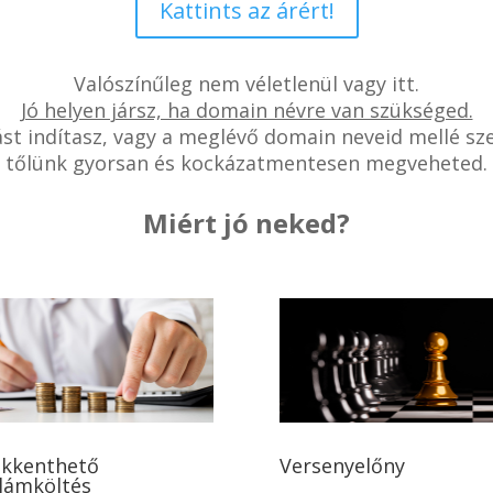
Kattints az árért!
Valószínűleg nem véletlenül vagy itt.
Jó helyen jársz, ha domain névre van szükséged.
zást indítasz, vagy a meglévő domain neveid mellé sz
tőlünk gyorsan és kockázatmentesen megveheted.
Miért jó neked?
kkenthető
Versenyelőny
lámköltés