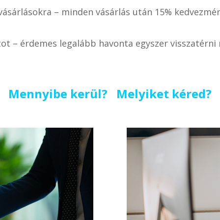
ásárlásokra – minden vásárlás után 15% kedvezmén
tot – érdemes legalább havonta egyszer visszatérn
Mennyibe kerül? Melyiket kéred?