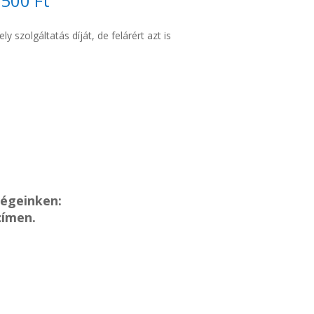
.500 Ft
y szolgáltatás díját, de felárért azt is
ségeinken:
címen.