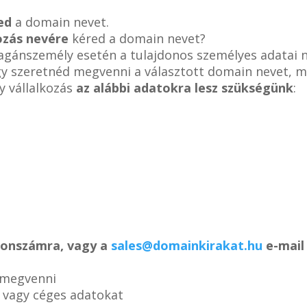
ed
a domain nevet.
ozás nevére
kéred a domain nevet?
magánszemély esetén a tulajdonos személyes adatai 
ogy szeretnéd megvenni a választott domain nevet, m
y vállalkozás
az alábbi adatokra lesz szükségünk
:
efonszámra, vagy a
sales@domainkirakat.hu
e-mail 
 megvenni
s vagy céges adatokat