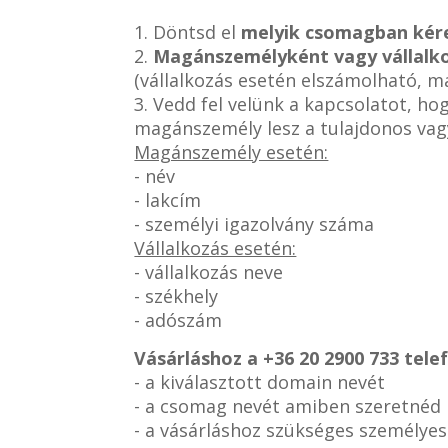
1. Döntsd el
melyik csomagban kér
2.
Magánszemélyként vagy vállalk
(vállalkozás esetén elszámolható, 
3. Vedd fel velünk a kapcsolatot, h
magánszemély lesz a tulajdonos vag
Magánszemély esetén:
- név
- lakcím
- személyi igazolvány száma
Vállalkozás esetén:
- vállalkozás neve
- székhely
- adószám
Vásárláshoz a
+36 20 2900 733 tel
- a kiválasztott domain nevét
- a csomag nevét amiben szeretnéd
- a vásárláshoz szükséges személye