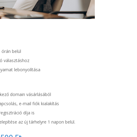
órán belül
tó választáshoz
olyamat lebonyolítása
ező domain vásárlásából
pcsolás, e-mail fiók kialakítás
gisztráció díja is
lepítése az új tárhelyre 1 napon belül.