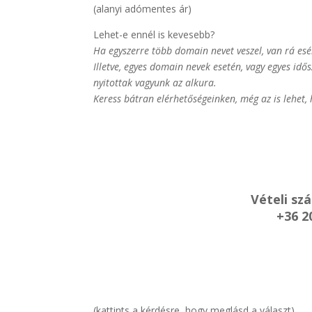
(alanyi adómentes ár)
Lehet-e ennél is kevesebb?
Ha egyszerre több domain nevet veszel, van rá esé
Illetve, egyes domain nevek esetén, vagy egyes id
nyitottak vagyunk az alkura.
Keress bátran elérhetőségeinken, még az is lehet,
Vételi sz
+36 2
(kattints a kérdésre, hogy meglásd a választ)