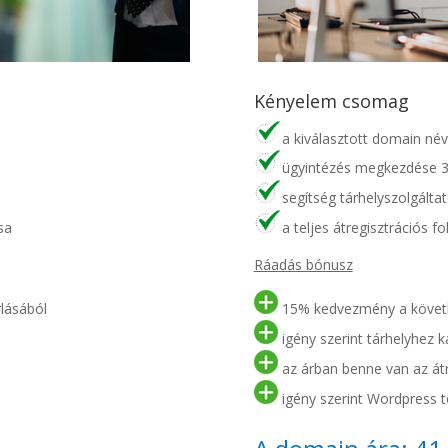
Kényelem csomag
a kiválasztott domain név
ügyintézés megkezdése 3 
segítség tárhelyszolgálta
sa
a teljes átregisztrációs f
Ráadás bónusz
lásából
15% kedvezmény a követk
igény szerint tárhelyhez ka
az árban benne van az átre
igény szerint Wordpress te