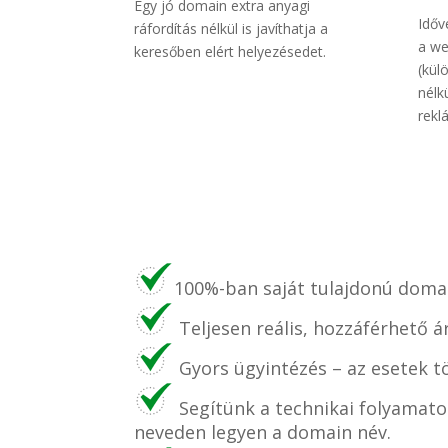
Egy jó domain extra anyagi
Időv
ráfordítás nélkül is javíthatja a
a we
keresőben elért helyezésedet.
(kül
nélk
rekl
100%-ban saját tulajdonú domai
Teljesen reális, hozzáférhető á
Gyors ügyintézés – az esetek t
Segítünk a technikai folyamato
neveden legyen a domain név.