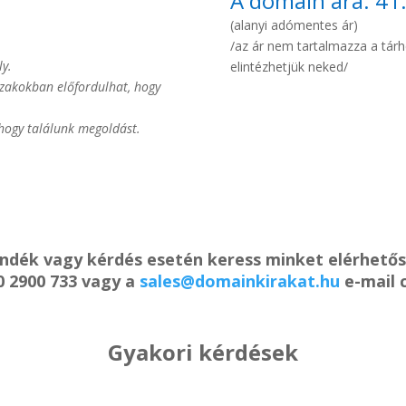
A domain ára: 41
(alanyi adómentes ár)
/az ár nem tartalmazza a tárhel
ly.
elintézhetjük neked/
őszakokban előfordulhat, hogy
 hogy találunk megoldást.
ándék vagy kérdés esetén keress minket elérhető
0 2900 733 vagy a
sales@domainkirakat.hu
e-mail 
Gyakori kérdések