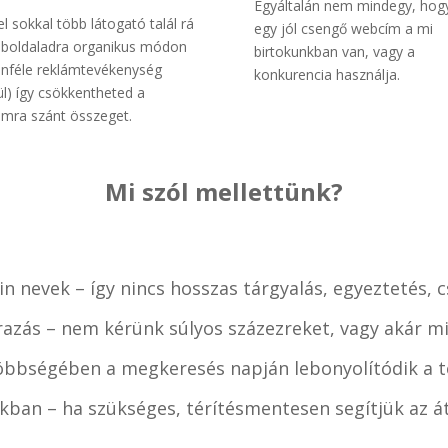
Egyáltalán nem mindegy, hog
el sokkal több látogató talál rá
egy jól csengő webcím a mi
boldaladra organikus módon
birtokunkban van, vagy a
önféle reklámtevékenység
konkurencia használja.
ül) így csökkentheted a
ámra szánt összeget.
Mi szól mellettünk?
n nevek – így nincs hosszas tárgyalás, egyeztetés, 
razás – nem kérünk súlyos százezreket, vagy akár mi
öbbségében a megkeresés napján lebonyolítódik a te
kban – ha szükséges, térítésmentesen segítjük az át