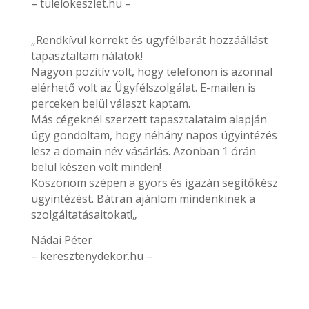
– tulelokeszlet.hu –
„Rendkívül korrekt és ügyfélbarát hozzáállást
tapasztaltam nálatok!
Nagyon pozitív volt, hogy telefonon is azonnal
elérhető volt az Ügyfélszolgálat. E-mailen is
perceken belül választ kaptam.
Más cégeknél szerzett tapasztalataim alapján
úgy gondoltam, hogy néhány napos ügyintézés
lesz a domain név vásárlás. Azonban 1 órán
belül készen volt minden!
Köszönöm szépen a gyors és igazán segítőkész
ügyintézést. Bátran ajánlom mindenkinek a
szolgáltatásaitokat!„
Nádai Péter
– keresztenydekor.hu –