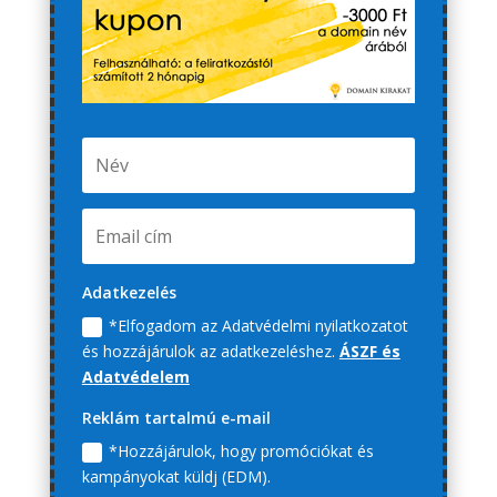
Adatkezelés
*Elfogadom az Adatvédelmi nyilatkozatot
és hozzájárulok az adatkezeléshez.
ÁSZF és
Adatvédelem
Reklám tartalmú e-mail
*Hozzájárulok, hogy promóciókat és
kampányokat küldj (EDM).