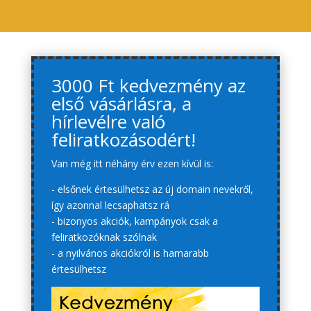
3000 Ft kedvezmény az
első vásárlásra, a
hírlevélre való
feliratkozásodért!
Van még itt néhány érv ezen kívül is:
- elsőnek értesülhetsz az új domain nevekről,
így azonnal lecsaphatsz rá
- bizonyos akciók, kampányok csak a
feliratkozóknak szólnak
- a nyilvános akciókról is hamarabb
értesülhetsz