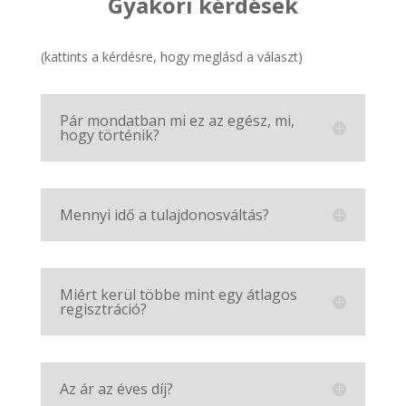
Gyakori kérdések
(kattints a kérdésre, hogy meglásd a választ)
Pár mondatban mi ez az egész, mi,
hogy történik?
Mennyi idő a tulajdonosváltás?
Miért kerül többe mint egy átlagos
regisztráció?
Az ár az éves díj?