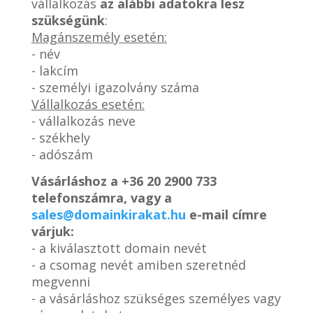
vállalkozás
az alábbi adatokra lesz
szükségünk
:
Magánszemély esetén:
- név
- lakcím
- személyi igazolvány száma
Vállalkozás esetén:
- vállalkozás neve
- székhely
- adószám
Vásárláshoz a
+36 20 2900 733
telefonszámra, vagy a
sales@domainkirakat.hu
e-mail címre
várjuk:
- a kiválasztott domain nevét
- a csomag nevét amiben szeretnéd
megvenni
- a vásárláshoz szükséges személyes vagy