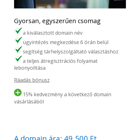
Gyorsan, egyszerűen csomag
a kiválasztott domain név
ügyintézés megkezdése 6 órán belül
segítség tárhelyszolgáltató választáshoz
a teljes átregisztrációs folyamat
lebonyolítása
Ráadás bónusz
15% kedvezmény a következő domain
vásárlásából
A domain ára: 49.500 Ft