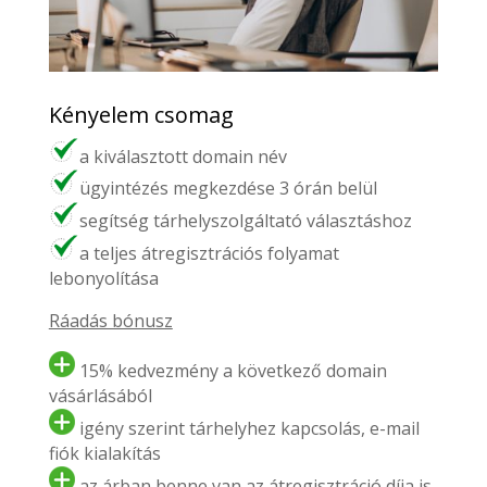
Kényelem csomag
a kiválasztott domain név
ügyintézés megkezdése 3 órán belül
segítség tárhelyszolgáltató választáshoz
a teljes átregisztrációs folyamat
lebonyolítása
Ráadás bónusz
15% kedvezmény a következő domain
vásárlásából
igény szerint tárhelyhez kapcsolás, e-mail
fiók kialakítás
az árban benne van az átregisztráció díja is