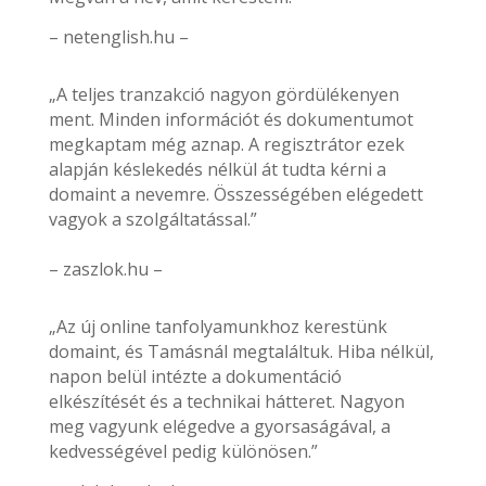
– netenglish.hu –
„A teljes tranzakció nagyon gördülékenyen
ment. Minden információt és dokumentumot
megkaptam még aznap. A regisztrátor ezek
alapján késlekedés nélkül át tudta kérni a
domaint a nevemre. Összességében elégedett
vagyok a szolgáltatással.”
– zaszlok.hu –
„Az új online tanfolyamunkhoz kerestünk
domaint, és Tamásnál megtaláltuk. Hiba nélkül,
napon belül intézte a dokumentáció
elkészítését és a technikai hátteret. Nagyon
meg vagyunk elégedve a gyorsaságával, a
kedvességével pedig különösen.”