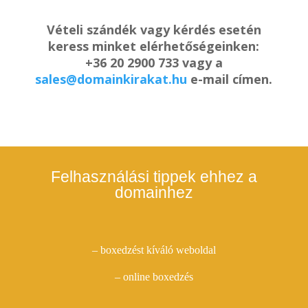
Vételi szándék vagy kérdés esetén
keress minket elérhetőségeinken:
+36 20 2900 733 vagy a
sales@domainkirakat.hu
e-mail címen.
Felhasználási tippek ehhez a
domainhez
– boxedzést kíváló weboldal
– online boxedzés