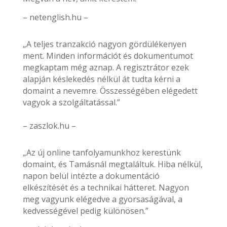
– netenglish.hu –
„A teljes tranzakció nagyon gördülékenyen
ment. Minden információt és dokumentumot
megkaptam még aznap. A regisztrátor ezek
alapján késlekedés nélkül át tudta kérni a
domaint a nevemre. Összességében elégedett
vagyok a szolgáltatással.”
– zaszlok.hu –
„Az új online tanfolyamunkhoz kerestünk
domaint, és Tamásnál megtaláltuk. Hiba nélkül,
napon belül intézte a dokumentáció
elkészítését és a technikai hátteret. Nagyon
meg vagyunk elégedve a gyorsaságával, a
kedvességével pedig különösen.”