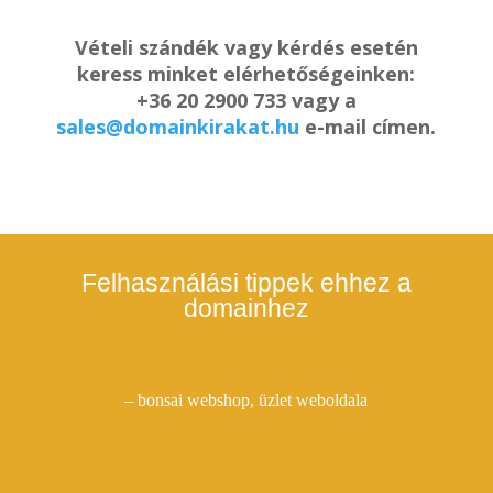
Vételi szándék vagy kérdés esetén
keress minket elérhetőségeinken:
+36 20 2900 733 vagy a
sales@domainkirakat.hu
e-mail címen.
Felhasználási tippek ehhez a
domainhez
– bonsai webshop, üzlet weboldala