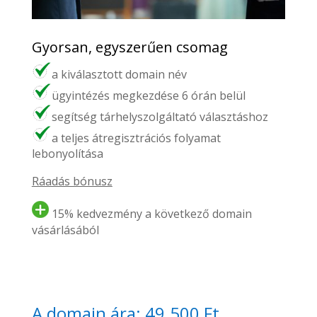
Gyorsan, egyszerűen csomag
a kiválasztott domain név
ügyintézés megkezdése 6 órán belül
segítség tárhelyszolgáltató választáshoz
a teljes átregisztrációs folyamat
lebonyolítása
Ráadás bónusz
15% kedvezmény a következő domain
vásárlásából
A domain ára: 49.500 Ft