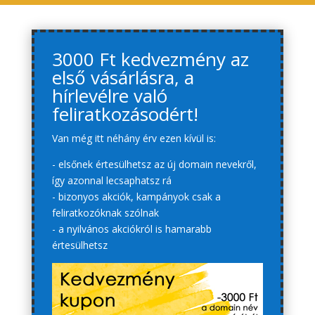
3000 Ft kedvezmény az
első vásárlásra, a
hírlevélre való
feliratkozásodért!
Van még itt néhány érv ezen kívül is:
- elsőnek értesülhetsz az új domain nevekről,
így azonnal lecsaphatsz rá
- bizonyos akciók, kampányok csak a
feliratkozóknak szólnak
- a nyilvános akciókról is hamarabb
értesülhetsz