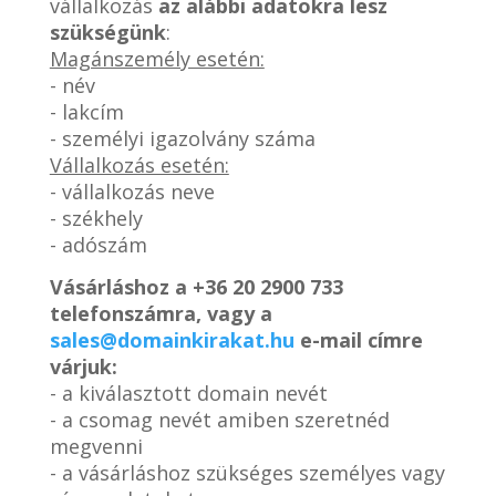
vállalkozás
az alábbi adatokra lesz
szükségünk
:
Magánszemély esetén:
- név
- lakcím
- személyi igazolvány száma
Vállalkozás esetén:
- vállalkozás neve
- székhely
- adószám
Vásárláshoz a
+36 20 2900 733
telefonszámra, vagy a
sales@domainkirakat.hu
e-mail címre
várjuk:
- a kiválasztott domain nevét
- a csomag nevét amiben szeretnéd
megvenni
- a vásárláshoz szükséges személyes vagy