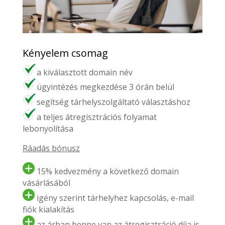
Kényelem csomag
a kiválasztott domain név
ügyintézés megkezdése 3 órán belül
segítség tárhelyszolgáltató választáshoz
a teljes átregisztrációs folyamat
lebonyolítása
Ráadás bónusz
15% kedvezmény a következő domain
vásárlásából
igény szerint tárhelyhez kapcsolás, e-mail
fiók kialakítás
az árban benne van az átregisztráció díja is