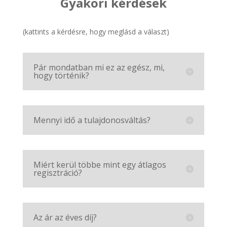
Gyakori kérdések
(kattints a kérdésre, hogy meglásd a választ)
Pár mondatban mi ez az egész, mi,
hogy történik?
Mennyi idő a tulajdonosváltás?
Miért kerül többe mint egy átlagos
regisztráció?
Az ár az éves díj?