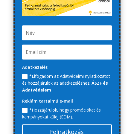
Adatkezelés
*Elfogadom az Adatvédelmi nyilatkozatot
és hozzájárulok az adatkezeléshez.
ÁSZF és
Adatvédelem
Reklám tartalmú e-mail
*Hozzájárulok, hogy promóciókat és
kampányokat küldj (EDM).
Feliratkozás