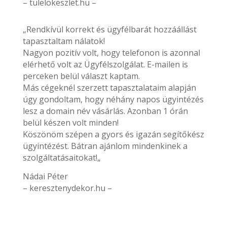
– tulelokeszlet.hu –
„Rendkívül korrekt és ügyfélbarát hozzáállást
tapasztaltam nálatok!
Nagyon pozitív volt, hogy telefonon is azonnal
elérhető volt az Ügyfélszolgálat. E-mailen is
perceken belül választ kaptam.
Más cégeknél szerzett tapasztalataim alapján
úgy gondoltam, hogy néhány napos ügyintézés
lesz a domain név vásárlás. Azonban 1 órán
belül készen volt minden!
Köszönöm szépen a gyors és igazán segítőkész
ügyintézést. Bátran ajánlom mindenkinek a
szolgáltatásaitokat!„
Nádai Péter
– keresztenydekor.hu –