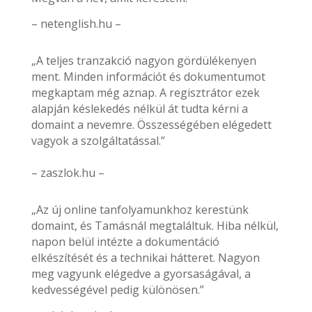
– netenglish.hu –
„A teljes tranzakció nagyon gördülékenyen
ment. Minden információt és dokumentumot
megkaptam még aznap. A regisztrátor ezek
alapján késlekedés nélkül át tudta kérni a
domaint a nevemre. Összességében elégedett
vagyok a szolgáltatással.”
– zaszlok.hu –
„Az új online tanfolyamunkhoz kerestünk
domaint, és Tamásnál megtaláltuk. Hiba nélkül,
napon belül intézte a dokumentáció
elkészítését és a technikai hátteret. Nagyon
meg vagyunk elégedve a gyorsaságával, a
kedvességével pedig különösen.”