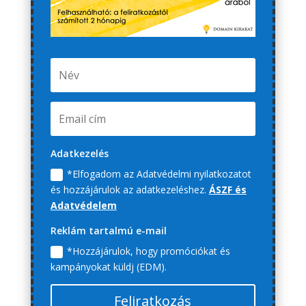
Adatkezelés
*Elfogadom az Adatvédelmi nyilatkozatot
és hozzájárulok az adatkezeléshez.
ÁSZF és
Adatvédelem
Reklám tartalmú e-mail
*Hozzájárulok, hogy promóciókat és
kampányokat küldj (EDM).
Feliratkozás