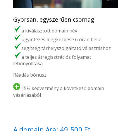
Gyorsan, egyszerűen csomag
a kiválasztott domain név
ügyintézés megkezdése 6 órán belül
segítség tárhelyszolgáltató választáshoz
a teljes átregisztrációs folyamat
lebonyolítása
Ráadás bónusz
15% kedvezmény a következő domain
vásárlásából
A domain ára: 49.500 Ft