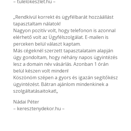
– tulelokeszlet.hu –
„Rendkívül korrekt és ügyfélbarát hozzáállást
tapasztaltam nálatok!
Nagyon pozitív volt, hogy telefonon is azonnal
elérhető volt az Ügyfélszolgálat. E-mailen is
perceken belül választ kaptam.
Más cégeknél szerzett tapasztalataim alapján
úgy gondoltam, hogy néhány napos ügyintézés
lesz a domain név vásárlás. Azonban 1 órán
belül készen volt minden!
Köszönöm szépen a gyors és igazán segítőkész
ügyintézést. Bátran ajánlom mindenkinek a
szolgáltatásaitokat!„
Nádai Péter
– keresztenydekor.hu –