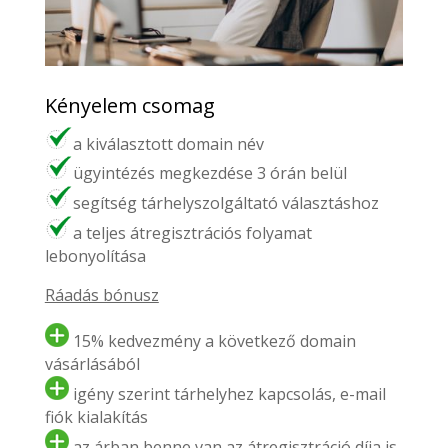
Kényelem csomag
a kiválasztott domain név
ügyintézés megkezdése 3 órán belül
segítség tárhelyszolgáltató választáshoz
a teljes átregisztrációs folyamat
lebonyolítása
Ráadás bónusz
15% kedvezmény a következő domain
vásárlásából
igény szerint tárhelyhez kapcsolás, e-mail
fiók kialakítás
az árban benne van az átregisztráció díja is