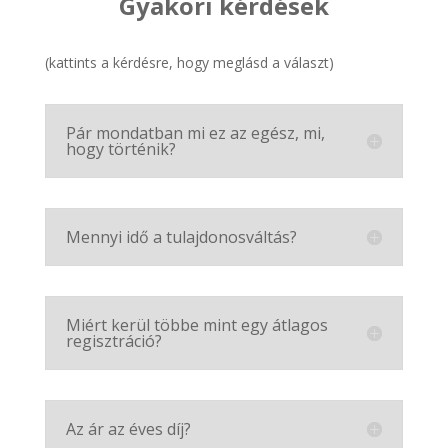
Gyakori kérdések
(kattints a kérdésre, hogy meglásd a választ)
Pár mondatban mi ez az egész, mi,
hogy történik?
Mennyi idő a tulajdonosváltás?
Miért kerül többe mint egy átlagos
regisztráció?
Az ár az éves díj?