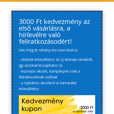
3000 Ft kedvezmény az
első vásárlásra, a
hírlevélre való
feliratkozásodért!
Van még itt néhány érv ezen kívül is:
- elsőnek értesülhetsz az új domain nevekről,
így azonnal lecsaphatsz rá
- bizonyos akciók, kampányok csak a
feliratkozóknak szólnak
- a nyilvános akciókról is hamarabb
értesülhetsz