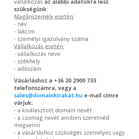
vállalkozás
az alábbi adatokra lesz
szükségünk
:
Magánszemély esetén:
- név
- lakcím
- személyi igazolvány száma
Vállalkozás esetén:
- vállalkozás neve
- székhely
- adószám
Vásárláshoz a
+36 20 2900 733
telefonszámra, vagy a
sales@domainkirakat.hu
e-mail címre
várjuk:
- a kiválasztott domain nevét
- a csomag nevét amiben szeretnéd
megvenni
- a vásárláshoz szükséges személyes vagy