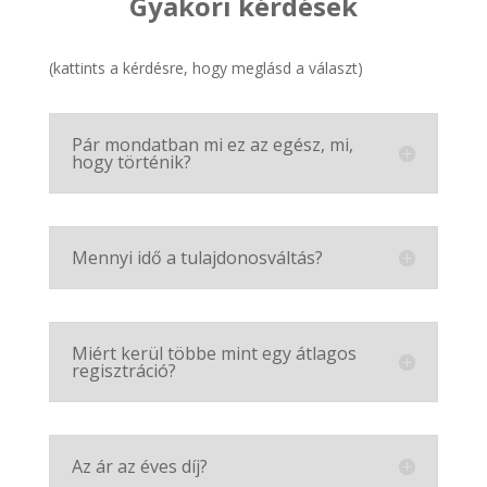
Gyakori kérdések
(kattints a kérdésre, hogy meglásd a választ)
Pár mondatban mi ez az egész, mi,
hogy történik?
Mennyi idő a tulajdonosváltás?
Miért kerül többe mint egy átlagos
regisztráció?
Az ár az éves díj?