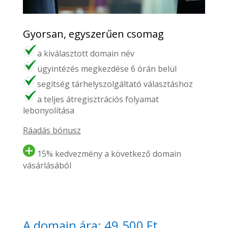
Gyorsan, egyszerűen csomag
a kiválasztott domain név
ügyintézés megkezdése 6 órán belül
segítség tárhelyszolgáltató választáshoz
a teljes átregisztrációs folyamat
lebonyolítása
Ráadás bónusz
15% kedvezmény a következő domain
vásárlásából
A domain ára: 49.500 Ft