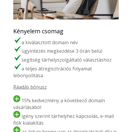
Kényelem csomag
a kiválasztott domain név
ügyintézés megkezdése 3 órán belül
segítség tárhelyszolgáltató választáshoz
a teljes átregisztrációs folyamat
lebonyolítása
Ráadás bónusz
15% kedvezmény a következő domain
vásárlásából
igény szerint tárhelyhez kapcsolás, e-mail
fiók kialakítás
az árban benne van az átregisztráció díja is