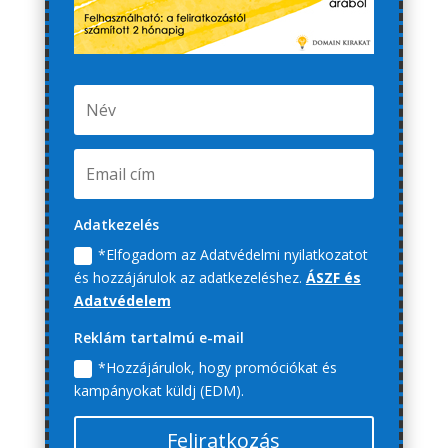
Adatkezelés
*Elfogadom az Adatvédelmi nyilatkozatot
és hozzájárulok az adatkezeléshez.
ÁSZF és
Adatvédelem
Reklám tartalmú e-mail
*Hozzájárulok, hogy promóciókat és
kampányokat küldj (EDM).
Feliratkozás