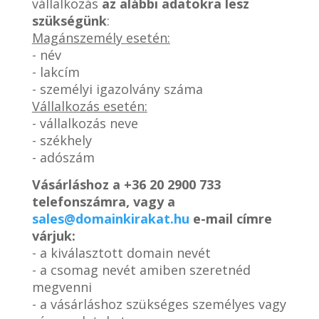
vállalkozás
az alábbi adatokra lesz
szükségünk
:
Magánszemély esetén:
- név
- lakcím
- személyi igazolvány száma
Vállalkozás esetén:
- vállalkozás neve
- székhely
- adószám
Vásárláshoz a
+36 20 2900 733
telefonszámra, vagy a
sales@domainkirakat.hu
e-mail címre
várjuk:
- a kiválasztott domain nevét
- a csomag nevét amiben szeretnéd
megvenni
- a vásárláshoz szükséges személyes vagy