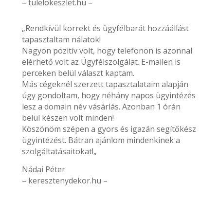
– tulelokeszlet.hu –
„Rendkívül korrekt és ügyfélbarát hozzáállást
tapasztaltam nálatok!
Nagyon pozitív volt, hogy telefonon is azonnal
elérhető volt az Ügyfélszolgálat. E-mailen is
perceken belül választ kaptam.
Más cégeknél szerzett tapasztalataim alapján
úgy gondoltam, hogy néhány napos ügyintézés
lesz a domain név vásárlás. Azonban 1 órán
belül készen volt minden!
Köszönöm szépen a gyors és igazán segítőkész
ügyintézést. Bátran ajánlom mindenkinek a
szolgáltatásaitokat!„
Nádai Péter
– keresztenydekor.hu –