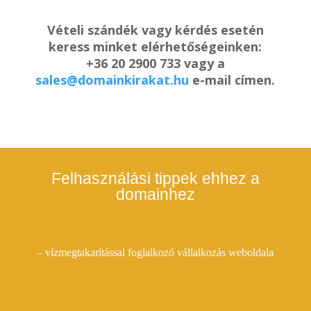
Vételi szándék vagy kérdés esetén
keress minket elérhetőségeinken:
+36 20 2900 733 vagy a
sales@domainkirakat.hu
e-mail címen.
Felhasználási tippek ehhez a
domainhez
– vízmegtakarítással foglalkozó vállalkozás weboldala