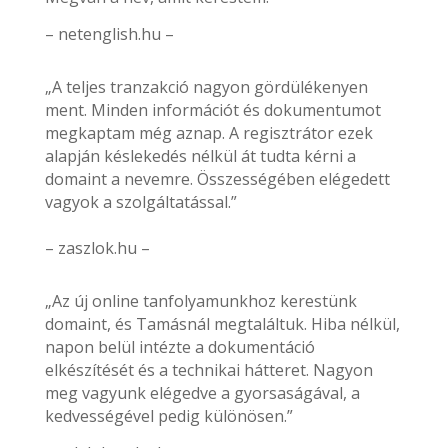
– netenglish.hu –
„A teljes tranzakció nagyon gördülékenyen
ment. Minden információt és dokumentumot
megkaptam még aznap. A regisztrátor ezek
alapján késlekedés nélkül át tudta kérni a
domaint a nevemre. Összességében elégedett
vagyok a szolgáltatással.”
– zaszlok.hu –
„Az új online tanfolyamunkhoz kerestünk
domaint, és Tamásnál megtaláltuk. Hiba nélkül,
napon belül intézte a dokumentáció
elkészítését és a technikai hátteret. Nagyon
meg vagyunk elégedve a gyorsaságával, a
kedvességével pedig különösen.”