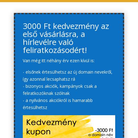
3000 Ft kedvezmény az
első vásárlásra, a
hírlevélre való
feliratkozásodért!
Van még itt néhány érv ezen kívül is:
- elsőnek értesülhetsz az új domain nevekről,
így azonnal lecsaphatsz rá
- bizonyos akciók, kampányok csak a
feliratkozóknak szólnak
- a nyilvános akciókról is hamarabb
értesülhetsz