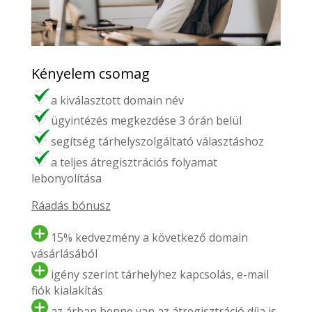
Kényelem csomag
a kiválasztott domain név
ügyintézés megkezdése 3 órán belül
segítség tárhelyszolgáltató választáshoz
a teljes átregisztrációs folyamat
lebonyolítása
Ráadás bónusz
15% kedvezmény a következő domain
vásárlásából
igény szerint tárhelyhez kapcsolás, e-mail
fiók kialakítás
az árban benne van az átregisztráció díja is