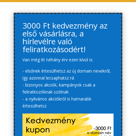
3000 Ft kedvezmény az
első vásárlásra, a
hírlevélre való
feliratkozásodért!
Van még itt néhány érv ezen kívül is:
- elsőnek értesülhetsz az új domain nevekről,
így azonnal lecsaphatsz rá
- bizonyos akciók, kampányok csak a
feliratkozóknak szólnak
- a nyilvános akciókról is hamarabb
értesülhetsz