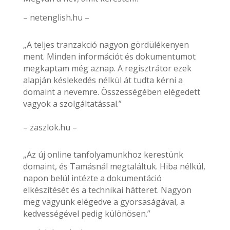
– netenglish.hu –
„A teljes tranzakció nagyon gördülékenyen
ment. Minden információt és dokumentumot
megkaptam még aznap. A regisztrátor ezek
alapján késlekedés nélkül át tudta kérni a
domaint a nevemre. Összességében elégedett
vagyok a szolgáltatással.”
– zaszlok.hu –
„Az új online tanfolyamunkhoz kerestünk
domaint, és Tamásnál megtaláltuk. Hiba nélkül,
napon belül intézte a dokumentáció
elkészítését és a technikai hátteret. Nagyon
meg vagyunk elégedve a gyorsaságával, a
kedvességével pedig különösen.”