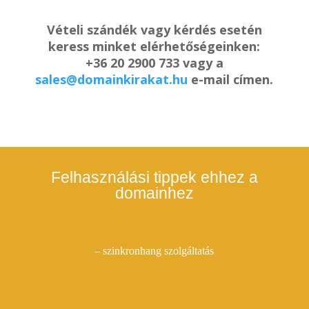
Vételi szándék vagy kérdés esetén
keress minket elérhetőségeinken:
+36 20 2900 733 vagy a
sales@domainkirakat.hu
e-mail címen.
Felhasználási tippek ehhez a
domainhez
– szinkronhang szolgáltatás