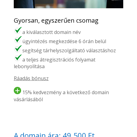
Gyorsan, egyszerűen csomag
a kiválasztott domain név
ügyintézés megkezdése 6 órán belül
segítség tárhelyszolgáltató választáshoz
a teljes átregisztrációs folyamat
lebonyolítása
Ráadás bónusz
15% kedvezmény a következő domain
vásárlásából
A domain ára: 49.500 Ft