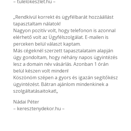
– tulelokeszlet.hu –
„Rendkívül korrekt és ügyfélbarát hozzáállást
tapasztaltam nálatok!
Nagyon pozitív volt, hogy telefonon is azonnal
elérhető volt az Ügyfélszolgálat. E-mailen is
perceken belül választ kaptam.
Más cégeknél szerzett tapasztalataim alapján
úgy gondoltam, hogy néhány napos ügyintézés
lesz a domain név vásárlás. Azonban 1 órán
belül készen volt minden!
Köszönöm szépen a gyors és igazán segítőkész
ügyintézést. Bátran ajánlom mindenkinek a
szolgáltatásaitokat!„
Nádai Péter
– keresztenydekor.hu –