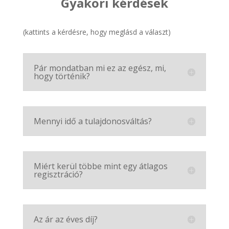
Gyakori kérdések
(kattints a kérdésre, hogy meglásd a választ)
Pár mondatban mi ez az egész, mi,
hogy történik?
Mennyi idő a tulajdonosváltás?
Miért kerül többe mint egy átlagos
regisztráció?
Az ár az éves díj?