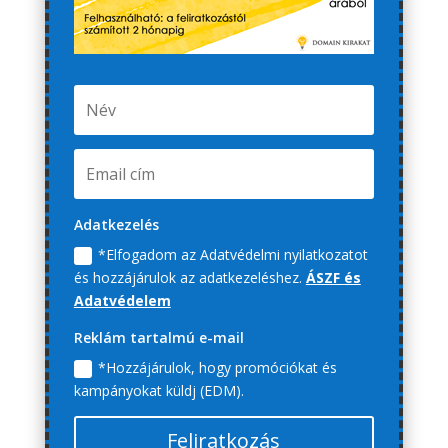
Adatkezelés
*Elfogadom az Adatvédelmi nyilatkozatot
és hozzájárulok az adatkezeléshez.
ÁSZF és
Adatvédelem
Reklám tartalmú e-mail
*Hozzájárulok, hogy promóciókat és
kampányokat küldj (EDM).
Feliratkozás