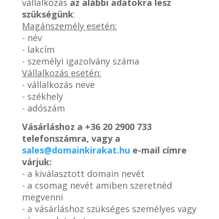
vállalkozás
az alábbi adatokra lesz
szükségünk
:
Magánszemély esetén:
- név
- lakcím
- személyi igazolvány száma
Vállalkozás esetén:
- vállalkozás neve
- székhely
- adószám
Vásárláshoz a
+36 20 2900 733
telefonszámra, vagy a
sales@domainkirakat.hu
e-mail címre
várjuk:
- a kiválasztott domain nevét
- a csomag nevét amiben szeretnéd
megvenni
- a vásárláshoz szükséges személyes vagy