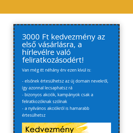
3000 Ft kedvezmény az
első vásárlásra, a
hírlevélre való
feliratkozásodért!
Van még itt néhány érv ezen kívül is:
- elsőnek értesülhetsz az új domain nevekről,
így azonnal lecsaphatsz rá
- bizonyos akciók, kampányok csak a
feliratkozóknak szólnak
- a nyilvános akciókról is hamarabb
értesülhetsz