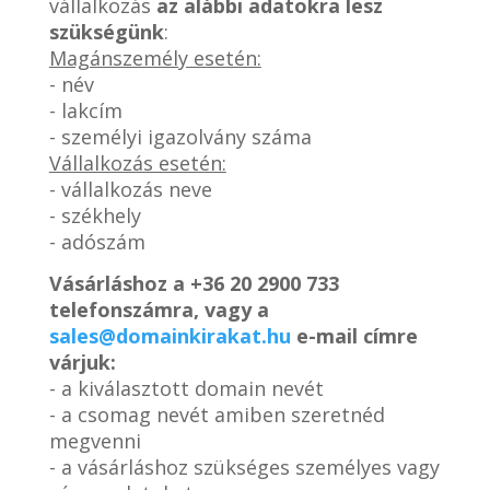
vállalkozás
az alábbi adatokra lesz
szükségünk
:
Magánszemély esetén:
- név
- lakcím
- személyi igazolvány száma
Vállalkozás esetén:
- vállalkozás neve
- székhely
- adószám
Vásárláshoz a
+36 20 2900 733
telefonszámra, vagy a
sales@domainkirakat.hu
e-mail címre
várjuk:
- a kiválasztott domain nevét
- a csomag nevét amiben szeretnéd
megvenni
- a vásárláshoz szükséges személyes vagy