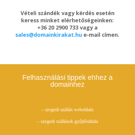
Vételi szándék vagy kérdés esetén
keress minket elérhetőségeinken:
+36 20 2900 733 vagy a
sales@domainkirakat.hu
e-mail címen.
Felhasználási tippek ehhez a
domainhez
– szegedi szállás weboldala
– szegedi szállások gyűjtőoldala