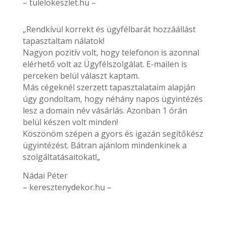
– tulelokeszlet.hu –
„Rendkívül korrekt és ügyfélbarát hozzáállást
tapasztaltam nálatok!
Nagyon pozitív volt, hogy telefonon is azonnal
elérhető volt az Ügyfélszolgálat. E-mailen is
perceken belül választ kaptam.
Más cégeknél szerzett tapasztalataim alapján
úgy gondoltam, hogy néhány napos ügyintézés
lesz a domain név vásárlás. Azonban 1 órán
belül készen volt minden!
Köszönöm szépen a gyors és igazán segítőkész
ügyintézést. Bátran ajánlom mindenkinek a
szolgáltatásaitokat!„
Nádai Péter
– keresztenydekor.hu –