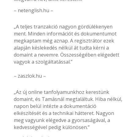
– netenglish.hu –
„A teljes tranzakció nagyon gördülékenyen
ment. Minden információt és dokumentumot
megkaptam még aznap. A regisztrátor ezek
alapján késlekedés nélkül át tudta kérni a
domaint a nevemre. Összességében elégedett
vagyok a szolgáltatással.”
– zaszlok.hu –
„Az új online tanfolyamunkhoz kerestünk
domaint, és Tamásnál megtaláltuk. Hiba nélkül,
napon belül intézte a dokumentáció
elkészítését és a technikai hátteret. Nagyon
meg vagyunk elégedve a gyorsaságával, a
kedvességével pedig különösen.”