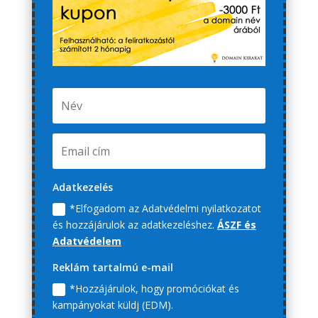
Adatkezelés
*Elfogadom az Adatvédelmi nyilatkozatot
és hozzájárulok az adatkezeléshez.
ÁSZF és
Adatvédelem
Reklám tartalmú e-mail
*Hozzájárulok, hogy promóciókat és
kampányokat küldj (EDM).