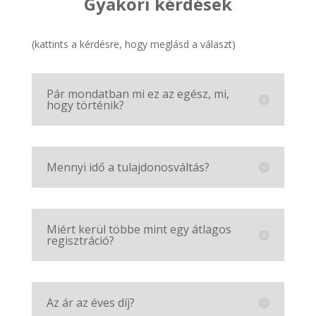
Gyakori kérdések
(kattints a kérdésre, hogy meglásd a választ)
Pár mondatban mi ez az egész, mi,
hogy történik?
Mennyi idő a tulajdonosváltás?
Miért kerül többe mint egy átlagos
regisztráció?
Az ár az éves díj?