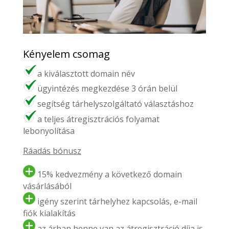
Kényelem csomag
a kiválasztott domain név
ügyintézés megkezdése 3 órán belül
segítség tárhelyszolgáltató választáshoz
a teljes átregisztrációs folyamat
lebonyolítása
Ráadás bónusz
15% kedvezmény a következő domain
vásárlásából
igény szerint tárhelyhez kapcsolás, e-mail
fiók kialakítás
az árban benne van az átregisztráció díja is