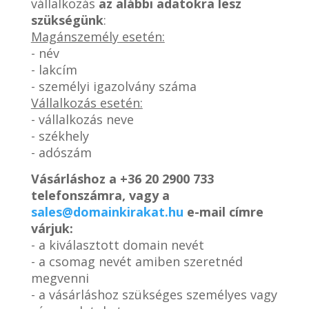
vállalkozás
az alábbi adatokra lesz
szükségünk
:
Magánszemély esetén:
- név
- lakcím
- személyi igazolvány száma
Vállalkozás esetén:
- vállalkozás neve
- székhely
- adószám
Vásárláshoz a
+36 20 2900 733
telefonszámra, vagy a
sales@domainkirakat.hu
e-mail címre
várjuk:
- a kiválasztott domain nevét
- a csomag nevét amiben szeretnéd
megvenni
- a vásárláshoz szükséges személyes vagy