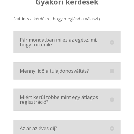
Gyakori kérdések
(kattints a kérdésre, hogy meglásd a választ)
Pár mondatban mi ez az egész, mi,
hogy történik?
Mennyi idő a tulajdonosváltás?
Miért kerül többe mint egy átlagos
regisztráció?
Az ár az éves díj?