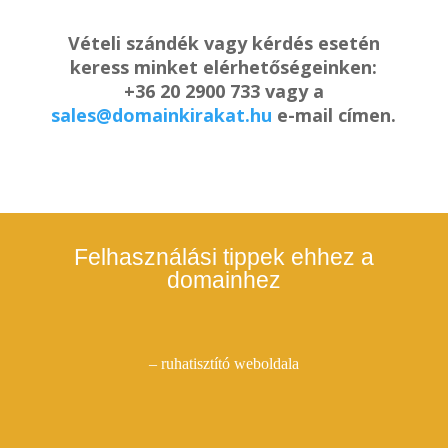
Vételi szándék vagy kérdés esetén
keress minket elérhetőségeinken:
+36 20 2900 733 vagy a
sales@domainkirakat.hu
e-mail címen.
Felhasználási tippek ehhez a
domainhez
– ruhatisztító weboldala