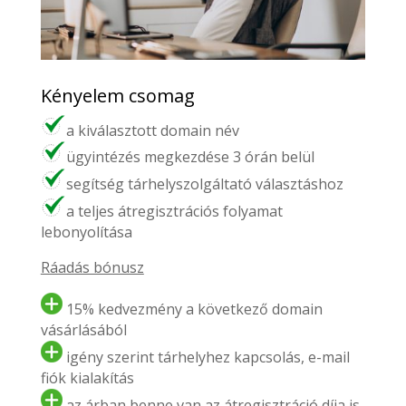
Kényelem csomag
a kiválasztott domain név
ügyintézés megkezdése 3 órán belül
segítség tárhelyszolgáltató választáshoz
a teljes átregisztrációs folyamat
lebonyolítása
Ráadás bónusz
15% kedvezmény a következő domain
vásárlásából
igény szerint tárhelyhez kapcsolás, e-mail
fiók kialakítás
az árban benne van az átregisztráció díja is