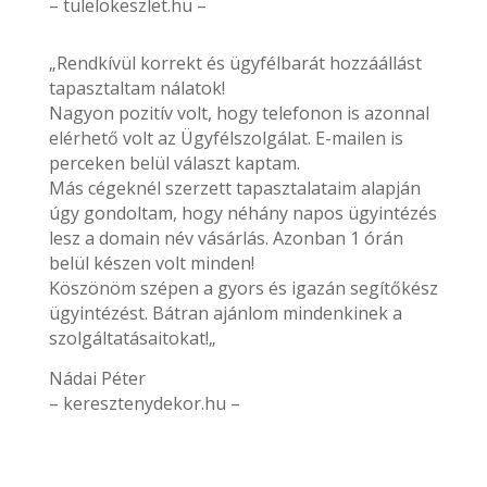
– tulelokeszlet.hu –
„Rendkívül korrekt és ügyfélbarát hozzáállást
tapasztaltam nálatok!
Nagyon pozitív volt, hogy telefonon is azonnal
elérhető volt az Ügyfélszolgálat. E-mailen is
perceken belül választ kaptam.
Más cégeknél szerzett tapasztalataim alapján
úgy gondoltam, hogy néhány napos ügyintézés
lesz a domain név vásárlás. Azonban 1 órán
belül készen volt minden!
Köszönöm szépen a gyors és igazán segítőkész
ügyintézést. Bátran ajánlom mindenkinek a
szolgáltatásaitokat!„
Nádai Péter
– keresztenydekor.hu –