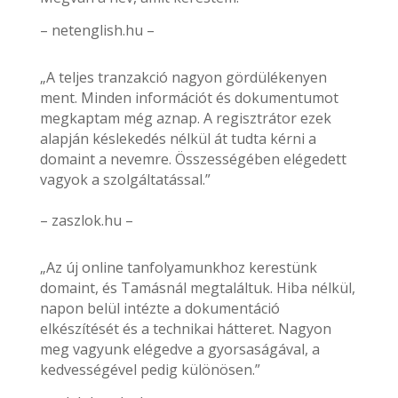
– netenglish.hu –
„A teljes tranzakció nagyon gördülékenyen
ment. Minden információt és dokumentumot
megkaptam még aznap. A regisztrátor ezek
alapján késlekedés nélkül át tudta kérni a
domaint a nevemre. Összességében elégedett
vagyok a szolgáltatással.”
– zaszlok.hu –
„Az új online tanfolyamunkhoz kerestünk
domaint, és Tamásnál megtaláltuk. Hiba nélkül,
napon belül intézte a dokumentáció
elkészítését és a technikai hátteret. Nagyon
meg vagyunk elégedve a gyorsaságával, a
kedvességével pedig különösen.”