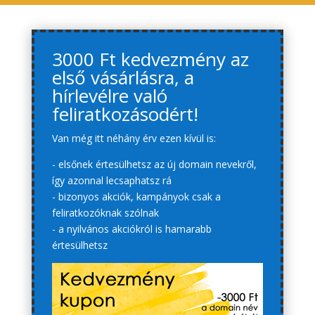
3000 Ft kedvezmény az
első vásárlásra, a
hírlevélre való
feliratkozásodért!
Van még itt néhány érv ezen kívül is:
- elsőnek értesülhetsz az új domain nevekről,
így azonnal lecsaphatsz rá
- bizonyos akciók, kampányok csak a
feliratkozóknak szólnak
- a nyilvános akciókról is hamarabb
értesülhetsz