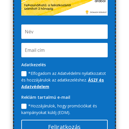
Adatkezelés
*Elfogadom az Adatvédelmi nyilatkozatot
és hozzájárulok az adatkezeléshez.
ÁSZF és
Adatvédelem
Reklám tartalmú e-mail
*Hozzájárulok, hogy promóciókat és
kampányokat küldj (EDM).
Feliratkozás