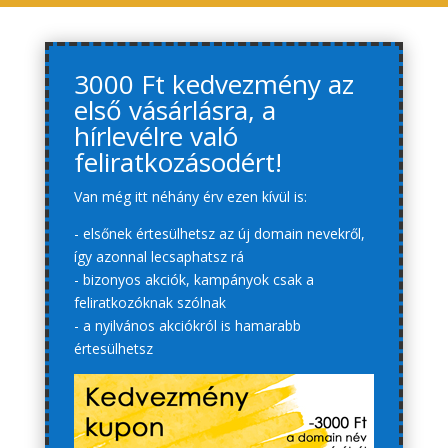
3000 Ft kedvezmény az
első vásárlásra, a
hírlevélre való
feliratkozásodért!
Van még itt néhány érv ezen kívül is:
- elsőnek értesülhetsz az új domain nevekről,
így azonnal lecsaphatsz rá
- bizonyos akciók, kampányok csak a
feliratkozóknak szólnak
- a nyilvános akciókról is hamarabb
értesülhetsz