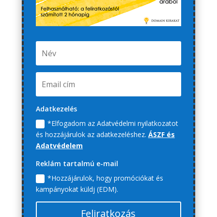
Adatkezelés
*Elfogadom az Adatvédelmi nyilatkozatot
és hozzájárulok az adatkezeléshez.
ÁSZF és
Adatvédelem
Reklám tartalmú e-mail
*Hozzájárulok, hogy promóciókat és
kampányokat küldj (EDM).
Feliratkozás