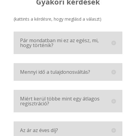
Gyakori kérdések
(kattints a kérdésre, hogy meglásd a választ)
Pár mondatban mi ez az egész, mi,
hogy történik?
Mennyi idő a tulajdonosváltás?
Miért kerül többe mint egy átlagos
regisztráció?
Az ár az éves díj?