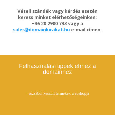
Vételi szándék vagy kérdés esetén
keress minket elérhetőségeinken:
+36 20 2900 733 vagy a
sales@domainkirakat.hu
e-mail címen.
Felhasználási tippek ehhez a
domainhez
– rózsából készült termékek webshopja