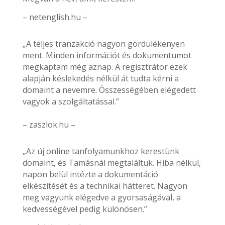
– netenglish.hu –
„A teljes tranzakció nagyon gördülékenyen
ment. Minden információt és dokumentumot
megkaptam még aznap. A regisztrátor ezek
alapján késlekedés nélkül át tudta kérni a
domaint a nevemre. Összességében elégedett
vagyok a szolgáltatással.”
– zaszlok.hu –
„Az új online tanfolyamunkhoz kerestünk
domaint, és Tamásnál megtaláltuk. Hiba nélkül,
napon belül intézte a dokumentáció
elkészítését és a technikai hátteret. Nagyon
meg vagyunk elégedve a gyorsaságával, a
kedvességével pedig különösen.”