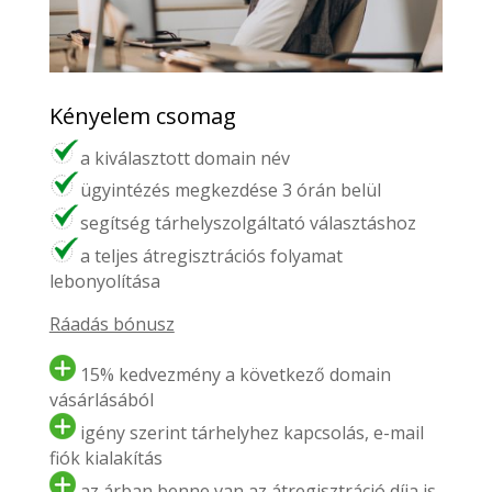
Kényelem csomag
a kiválasztott domain név
ügyintézés megkezdése 3 órán belül
segítség tárhelyszolgáltató választáshoz
a teljes átregisztrációs folyamat
lebonyolítása
Ráadás bónusz
15% kedvezmény a következő domain
vásárlásából
igény szerint tárhelyhez kapcsolás, e-mail
fiók kialakítás
az árban benne van az átregisztráció díja is