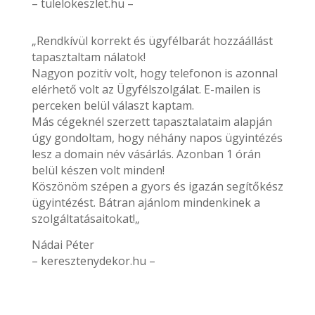
– tulelokeszlet.hu –
„Rendkívül korrekt és ügyfélbarát hozzáállást
tapasztaltam nálatok!
Nagyon pozitív volt, hogy telefonon is azonnal
elérhető volt az Ügyfélszolgálat. E-mailen is
perceken belül választ kaptam.
Más cégeknél szerzett tapasztalataim alapján
úgy gondoltam, hogy néhány napos ügyintézés
lesz a domain név vásárlás. Azonban 1 órán
belül készen volt minden!
Köszönöm szépen a gyors és igazán segítőkész
ügyintézést. Bátran ajánlom mindenkinek a
szolgáltatásaitokat!„
Nádai Péter
– keresztenydekor.hu –