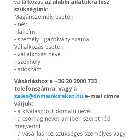
vállalkozás
az alábbi adatokra lesz
szükségünk
:
Magánszemély esetén:
- név
- lakcím
- személyi igazolvány száma
Vállalkozás esetén:
- vállalkozás neve
- székhely
- adószám
Vásárláshoz a
+36 20 2900 733
telefonszámra, vagy a
sales@domainkirakat.hu
e-mail címre
várjuk:
- a kiválasztott domain nevét
- a csomag nevét amiben szeretnéd
megvenni
- a vásárláshoz szükséges személyes vagy