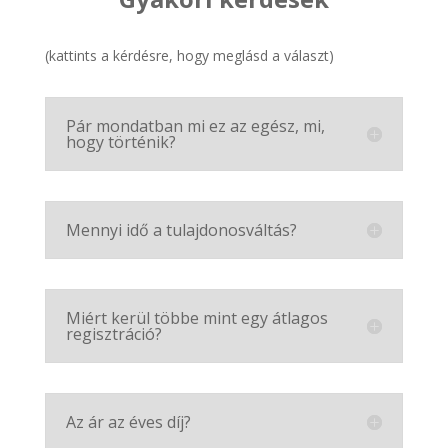
(kattints a kérdésre, hogy meglásd a választ)
Pár mondatban mi ez az egész, mi,
hogy történik?
Mennyi idő a tulajdonosváltás?
Miért kerül többe mint egy átlagos
regisztráció?
Az ár az éves díj?