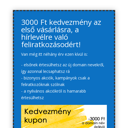
3000 Ft kedvezmény az
első vásárlásra, a
hírlevélre való
feliratkozásodért!
Van még itt néhány érv ezen kívül is:
- elsőnek értesülhetsz az új domain nevekről,
így azonnal lecsaphatsz rá
- bizonyos akciók, kampányok csak a
feliratkozóknak szólnak
- a nyilvános akciókról is hamarabb
értesülhetsz