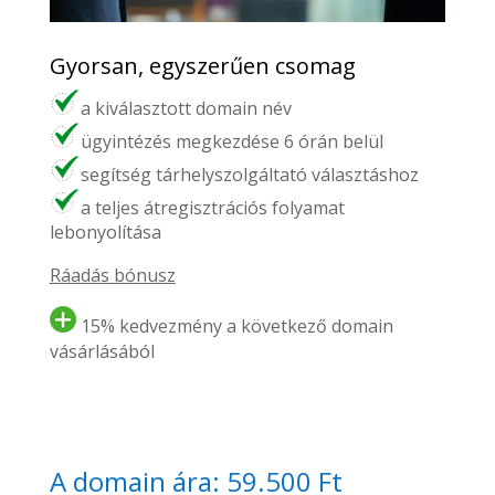
Gyorsan, egyszerűen csomag
a kiválasztott domain név
ügyintézés megkezdése 6 órán belül
segítség tárhelyszolgáltató választáshoz
a teljes átregisztrációs folyamat
lebonyolítása
Ráadás bónusz
15% kedvezmény a következő domain
vásárlásából
A domain ára: 59.500 Ft