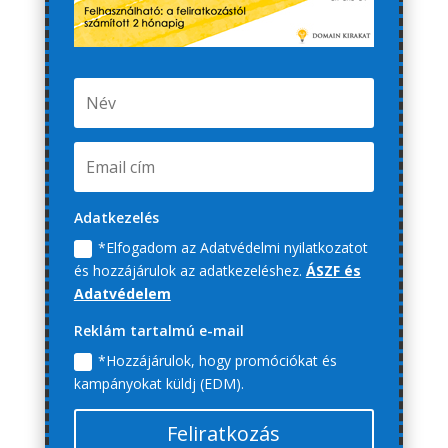
Adatkezelés
*Elfogadom az Adatvédelmi nyilatkozatot
és hozzájárulok az adatkezeléshez.
ÁSZF és
Adatvédelem
Reklám tartalmú e-mail
*Hozzájárulok, hogy promóciókat és
kampányokat küldj (EDM).
Feliratkozás