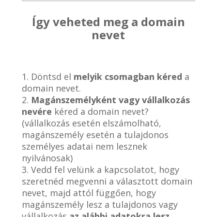
Így veheted meg a domain
nevet
1. Döntsd el
melyik csomagban kéred
a
domain nevet.
2.
Magánszemélyként vagy vállalkozás
nevére
kéred a domain nevet?
(vállalkozás esetén elszámolható,
magánszemély esetén a tulajdonos
személyes adatai nem lesznek
nyilvánosak)
3. Vedd fel velünk a kapcsolatot, hogy
szeretnéd megvenni a választott domain
nevet, majd attól függően, hogy
magánszemély lesz a tulajdonos vagy
vállalkozás
az alábbi adatokra lesz