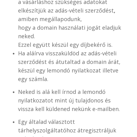
a vásárláshoz szükséges adatokat
elkészítjük az adás-vételi szerződést
,
amiben megállapodunk,
hogy a domain használati jogát eladjuk
neked.
Ezzel együtt készül egy díjbekérő is.
Ha aláírva visszaküldöd az adás-vételi
szerződést és átutaltad a domain árát,
készül egy lemondó nyilatkozat illetve
egy számla.
Neked is alá kell írnod a lemondó
nyilatkozatot mint új tulajdonos és
vissza kell küldened nekünk e-mailben.
Egy általad választott
tárhelyszolgáltatóhoz átregisztráljuk