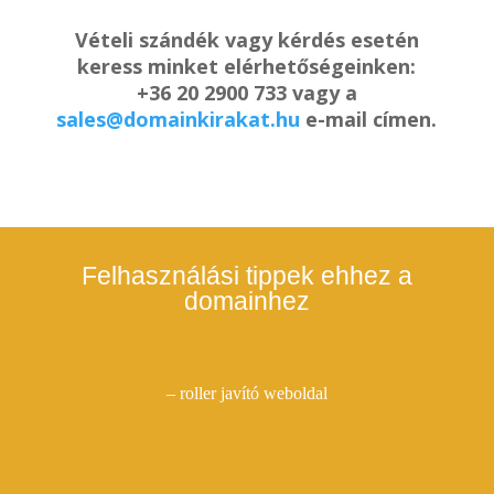
Vételi szándék vagy kérdés esetén
keress minket elérhetőségeinken:
+36 20 2900 733 vagy a
sales@domainkirakat.hu
e-mail címen.
Felhasználási tippek ehhez a
domainhez
– roller javító weboldal