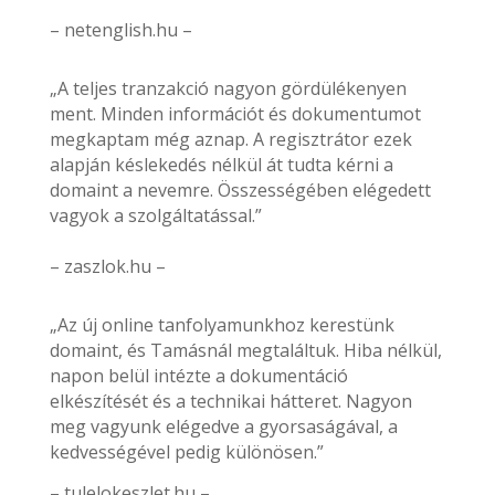
– netenglish.hu –
„A teljes tranzakció nagyon gördülékenyen
ment. Minden információt és dokumentumot
megkaptam még aznap. A regisztrátor ezek
alapján késlekedés nélkül át tudta kérni a
domaint a nevemre. Összességében elégedett
vagyok a szolgáltatással.”
– zaszlok.hu –
„Az új online tanfolyamunkhoz kerestünk
domaint, és Tamásnál megtaláltuk. Hiba nélkül,
napon belül intézte a dokumentáció
elkészítését és a technikai hátteret. Nagyon
meg vagyunk elégedve a gyorsaságával, a
kedvességével pedig különösen.”
– tulelokeszlet.hu –