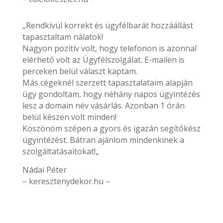
„Rendkívül korrekt és ügyfélbarát hozzáállást
tapasztaltam nálatok!
Nagyon pozitív volt, hogy telefonon is azonnal
elérhető volt az Ügyfélszolgálat. E-mailen is
perceken belül választ kaptam.
Más cégeknél szerzett tapasztalataim alapján
úgy gondoltam, hogy néhány napos ügyintézés
lesz a domain név vásárlás. Azonban 1 órán
belül készen volt minden!
Köszönöm szépen a gyors és igazán segítőkész
ügyintézést. Bátran ajánlom mindenkinek a
szolgáltatásaitokat!„
Nádai Péter
– keresztenydekor.hu –