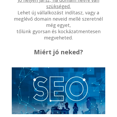
Jó helyen jársz, ha domain névre van
szükséged.
Lehet új vállalkozást indítasz, vagy a
meglévő domain neveid mellé szeretnél
még egyet,
tőlünk gyorsan és kockázatmentesen
megveheted.
Miért jó neked?