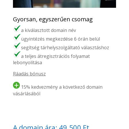
Gyorsan, egyszerűen csomag
a kiválasztott domain név
ügyintézés megkezdése 6 órán belül
segítség tárhelyszolgáltató választáshoz
a teljes átregisztrációs folyamat
lebonyolítása
Ráadás bónusz
15% kedvezmény a következő domain
vásárlásából
A domain ára: 49.500 Ft