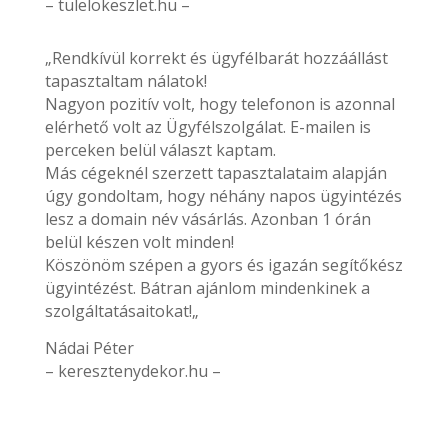
– tulelokeszlet.hu –
„Rendkívül korrekt és ügyfélbarát hozzáállást
tapasztaltam nálatok!
Nagyon pozitív volt, hogy telefonon is azonnal
elérhető volt az Ügyfélszolgálat. E-mailen is
perceken belül választ kaptam.
Más cégeknél szerzett tapasztalataim alapján
úgy gondoltam, hogy néhány napos ügyintézés
lesz a domain név vásárlás. Azonban 1 órán
belül készen volt minden!
Köszönöm szépen a gyors és igazán segítőkész
ügyintézést. Bátran ajánlom mindenkinek a
szolgáltatásaitokat!„
Nádai Péter
– keresztenydekor.hu –