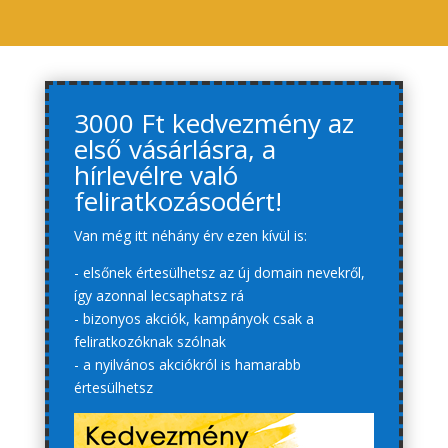
3000 Ft kedvezmény az
első vásárlásra, a
hírlevélre való
feliratkozásodért!
Van még itt néhány érv ezen kívül is:
- elsőnek értesülhetsz az új domain nevekről,
így azonnal lecsaphatsz rá
- bizonyos akciók, kampányok csak a
feliratkozóknak szólnak
- a nyilvános akciókról is hamarabb
értesülhetsz