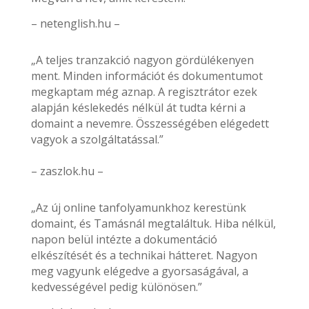
– netenglish.hu –
„A teljes tranzakció nagyon gördülékenyen
ment. Minden információt és dokumentumot
megkaptam még aznap. A regisztrátor ezek
alapján késlekedés nélkül át tudta kérni a
domaint a nevemre. Összességében elégedett
vagyok a szolgáltatással.”
– zaszlok.hu –
„Az új online tanfolyamunkhoz kerestünk
domaint, és Tamásnál megtaláltuk. Hiba nélkül,
napon belül intézte a dokumentáció
elkészítését és a technikai hátteret. Nagyon
meg vagyunk elégedve a gyorsaságával, a
kedvességével pedig különösen.”