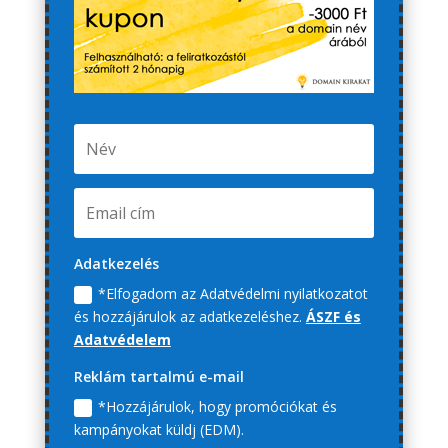
Adatkezelés
*Elfogadom az Adatvédelmi nyilatkozatot
és hozzájárulok az adatkezeléshez.
ÁSZF és
Adatvédelem
Reklám tartalmú e-mail
*Hozzájárulok, hogy promóciókat és
kampányokat küldj (EDM).