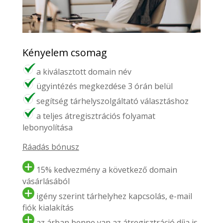
Kényelem csomag
a kiválasztott domain név
ügyintézés megkezdése 3 órán belül
segítség tárhelyszolgáltató választáshoz
a teljes átregisztrációs folyamat
lebonyolítása
Ráadás bónusz
15% kedvezmény a következő domain
vásárlásából
igény szerint tárhelyhez kapcsolás, e-mail
fiók kialakítás
az árban benne van az átregisztráció díja is