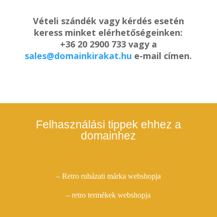
Vételi szándék vagy kérdés esetén
keress minket elérhetőségeinken:
+36 20 2900 733 vagy a
sales@domainkirakat.hu
e-mail címen.
Felhasználási tippek ehhez a
domainhez
– Retro ruházati márka webshopja
– retro termékek webshopja