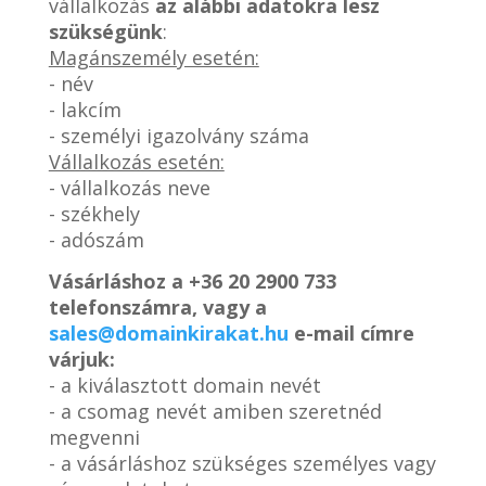
vállalkozás
az alábbi adatokra lesz
szükségünk
:
Magánszemély esetén:
- név
- lakcím
- személyi igazolvány száma
Vállalkozás esetén:
- vállalkozás neve
- székhely
- adószám
Vásárláshoz a
+36 20 2900 733
telefonszámra, vagy a
sales@domainkirakat.hu
e-mail címre
várjuk:
- a kiválasztott domain nevét
- a csomag nevét amiben szeretnéd
megvenni
- a vásárláshoz szükséges személyes vagy