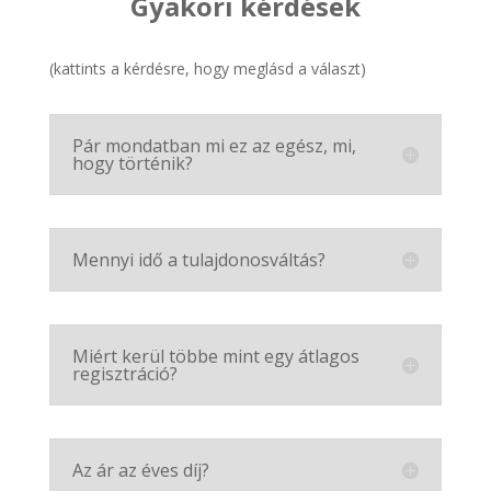
Gyakori kérdések
(kattints a kérdésre, hogy meglásd a választ)
Pár mondatban mi ez az egész, mi,
hogy történik?
Mennyi idő a tulajdonosváltás?
Miért kerül többe mint egy átlagos
regisztráció?
Az ár az éves díj?