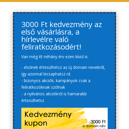
3000 Ft kedvezmény az
első vásárlásra, a
hírlevélre való
feliratkozásodért!
Van még itt néhány érv ezen kívül is:
- elsőnek értesülhetsz az új domain nevekről,
így azonnal lecsaphatsz rá
- bizonyos akciók, kampányok csak a
feliratkozóknak szólnak
- a nyilvános akciókról is hamarabb
értesülhetsz