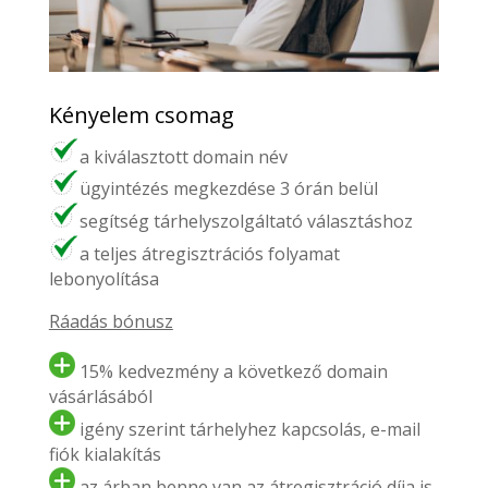
Kényelem csomag
a kiválasztott domain név
ügyintézés megkezdése 3 órán belül
segítség tárhelyszolgáltató választáshoz
a teljes átregisztrációs folyamat
lebonyolítása
Ráadás bónusz
15% kedvezmény a következő domain
vásárlásából
igény szerint tárhelyhez kapcsolás, e-mail
fiók kialakítás
az árban benne van az átregisztráció díja is