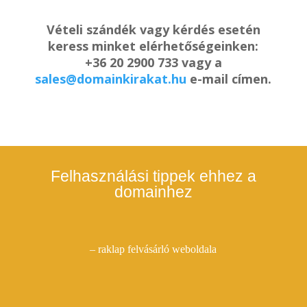
Vételi szándék vagy kérdés esetén
keress minket elérhetőségeinken:
+36 20 2900 733 vagy a
sales@domainkirakat.hu
e-mail címen.
Felhasználási tippek ehhez a
domainhez
– raklap felvásárló weboldala