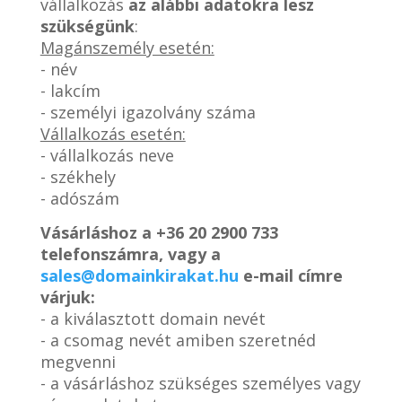
vállalkozás
az alábbi adatokra lesz
szükségünk
:
Magánszemély esetén:
- név
- lakcím
- személyi igazolvány száma
Vállalkozás esetén:
- vállalkozás neve
- székhely
- adószám
Vásárláshoz a
+36 20 2900 733
telefonszámra, vagy a
sales@domainkirakat.hu
e-mail címre
várjuk:
- a kiválasztott domain nevét
- a csomag nevét amiben szeretnéd
megvenni
- a vásárláshoz szükséges személyes vagy