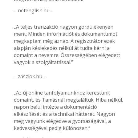
– netenglish.hu –
„A teljes tranzakció nagyon gördülékenyen
ment. Minden információt és dokumentumot
megkaptam még aznap. A regisztrátor ezek
alapján késlekedés nélkül át tudta kérni a
domaint a nevemre. Összességében elégedett
vagyok a szolgáltatással.”
– zaszlok.hu –
„Az új online tanfolyamunkhoz kerestünk
domaint, és Tamásnál megtaláltuk. Hiba nélkül,
napon belül intézte a dokumentáció
elkészítését és a technikai hátteret. Nagyon
meg vagyunk elégedve a gyorsaságával, a
kedvességével pedig különösen.”