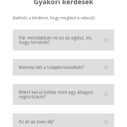
Gyakori kérdések
(kattints a kérdésre, hogy meglásd a választ)
Pár mondatban mi ez az egész, mi,
hogy történik?
Mennyi idő a tulajdonosváltás?
Miért kerül többe mint egy átlagos
regisztráció?
Az ár az éves díj?