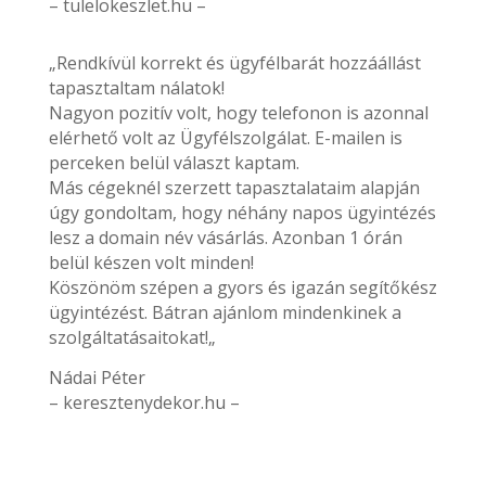
– tulelokeszlet.hu –
„Rendkívül korrekt és ügyfélbarát hozzáállást
tapasztaltam nálatok!
Nagyon pozitív volt, hogy telefonon is azonnal
elérhető volt az Ügyfélszolgálat. E-mailen is
perceken belül választ kaptam.
Más cégeknél szerzett tapasztalataim alapján
úgy gondoltam, hogy néhány napos ügyintézés
lesz a domain név vásárlás. Azonban 1 órán
belül készen volt minden!
Köszönöm szépen a gyors és igazán segítőkész
ügyintézést. Bátran ajánlom mindenkinek a
szolgáltatásaitokat!„
Nádai Péter
– keresztenydekor.hu –