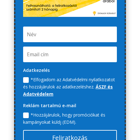
Adatkezelés
*Elfogadom az Adatvédelmi nyilatkozatot
és hozzájárulok az adatkezeléshez.
ÁSZF és
Adatvédelem
Reklám tartalmú e-mail
*Hozzájárulok, hogy promóciókat és
kampányokat küldj (EDM).
Feliratkozás