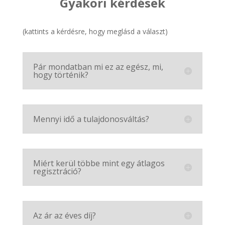
Gyakori kérdések
(kattints a kérdésre, hogy meglásd a választ)
Pár mondatban mi ez az egész, mi,
hogy történik?
Mennyi idő a tulajdonosváltás?
Miért kerül többe mint egy átlagos
regisztráció?
Az ár az éves díj?