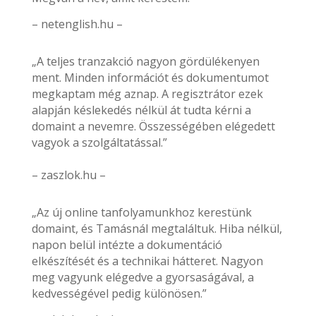
– netenglish.hu –
„A teljes tranzakció nagyon gördülékenyen
ment. Minden információt és dokumentumot
megkaptam még aznap. A regisztrátor ezek
alapján késlekedés nélkül át tudta kérni a
domaint a nevemre. Összességében elégedett
vagyok a szolgáltatással.”
– zaszlok.hu –
„Az új online tanfolyamunkhoz kerestünk
domaint, és Tamásnál megtaláltuk. Hiba nélkül,
napon belül intézte a dokumentáció
elkészítését és a technikai hátteret. Nagyon
meg vagyunk elégedve a gyorsaságával, a
kedvességével pedig különösen.”