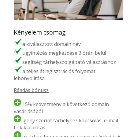
Kényelem csomag
a kiválasztott domain név
ügyintézés megkezdése 3 órán belül
segítség tárhelyszolgáltató választáshoz
a teljes átregisztrációs folyamat
lebonyolítása
Ráadás bónusz
15% kedvezmény a következő domain
vásárlásából
igény szerint tárhelyhez kapcsolás, e-mail
fiók kialakítás
az árban benne van az átregisztráció díja is