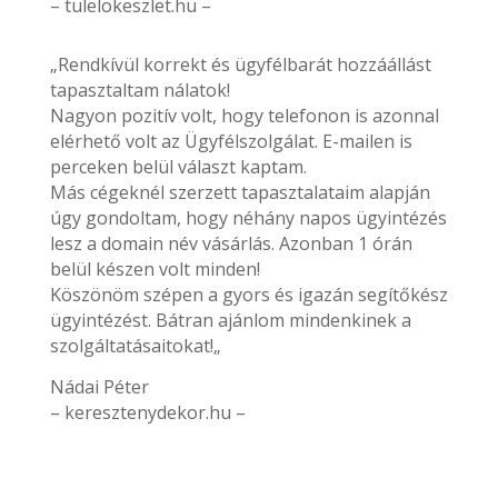
– tulelokeszlet.hu –
„Rendkívül korrekt és ügyfélbarát hozzáállást
tapasztaltam nálatok!
Nagyon pozitív volt, hogy telefonon is azonnal
elérhető volt az Ügyfélszolgálat. E-mailen is
perceken belül választ kaptam.
Más cégeknél szerzett tapasztalataim alapján
úgy gondoltam, hogy néhány napos ügyintézés
lesz a domain név vásárlás. Azonban 1 órán
belül készen volt minden!
Köszönöm szépen a gyors és igazán segítőkész
ügyintézést. Bátran ajánlom mindenkinek a
szolgáltatásaitokat!„
Nádai Péter
– keresztenydekor.hu –