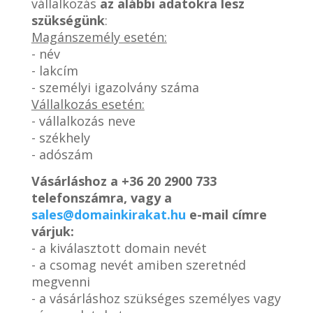
vállalkozás
az alábbi adatokra lesz
szükségünk
:
Magánszemély esetén:
- név
- lakcím
- személyi igazolvány száma
Vállalkozás esetén:
- vállalkozás neve
- székhely
- adószám
Vásárláshoz a
+36 20 2900 733
telefonszámra, vagy a
sales@domainkirakat.hu
e-mail címre
várjuk:
- a kiválasztott domain nevét
- a csomag nevét amiben szeretnéd
megvenni
- a vásárláshoz szükséges személyes vagy