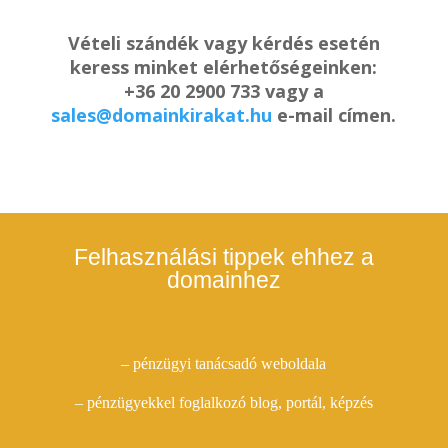
Vételi szándék vagy kérdés esetén
keress minket elérhetőségeinken:
+36 20 2900 733 vagy a
sales@domainkirakat.hu
e-mail címen.
Felhasználási tippek ehhez a
domainhez
– pénzügyi tanácsadó weboldala
– pénzügyekkel foglalkozó blog, portál, képzés