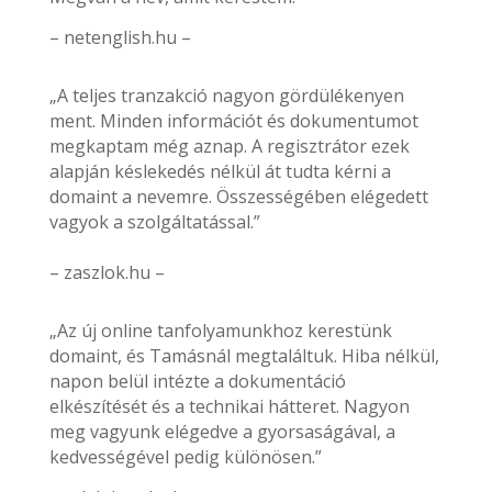
– netenglish.hu –
„A teljes tranzakció nagyon gördülékenyen
ment. Minden információt és dokumentumot
megkaptam még aznap. A regisztrátor ezek
alapján késlekedés nélkül át tudta kérni a
domaint a nevemre. Összességében elégedett
vagyok a szolgáltatással.”
– zaszlok.hu –
„Az új online tanfolyamunkhoz kerestünk
domaint, és Tamásnál megtaláltuk. Hiba nélkül,
napon belül intézte a dokumentáció
elkészítését és a technikai hátteret. Nagyon
meg vagyunk elégedve a gyorsaságával, a
kedvességével pedig különösen.”