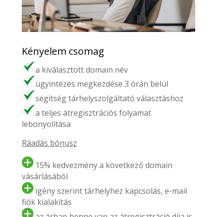
Kényelem csomag
a kiválasztott domain név
ügyintézés megkezdése 3 órán belül
segítség tárhelyszolgáltató választáshoz
a teljes átregisztrációs folyamat
lebonyolítása
Ráadás bónusz
15% kedvezmény a következő domain
vásárlásából
igény szerint tárhelyhez kapcsolás, e-mail
fiók kialakítás
az árban benne van az átregisztráció díja is