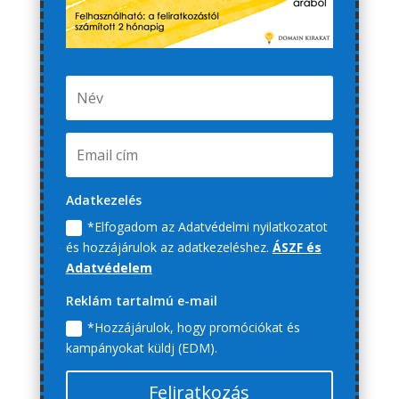
Adatkezelés
*Elfogadom az Adatvédelmi nyilatkozatot
és hozzájárulok az adatkezeléshez.
ÁSZF és
Adatvédelem
Reklám tartalmú e-mail
*Hozzájárulok, hogy promóciókat és
kampányokat küldj (EDM).
Feliratkozás