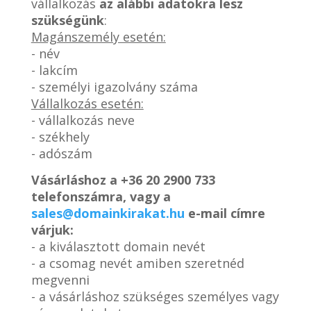
vállalkozás
az alábbi adatokra lesz
szükségünk
:
Magánszemély esetén:
- név
- lakcím
- személyi igazolvány száma
Vállalkozás esetén:
- vállalkozás neve
- székhely
- adószám
Vásárláshoz a
+36 20 2900 733
telefonszámra, vagy a
sales@domainkirakat.hu
e-mail címre
várjuk:
- a kiválasztott domain nevét
- a csomag nevét amiben szeretnéd
megvenni
- a vásárláshoz szükséges személyes vagy