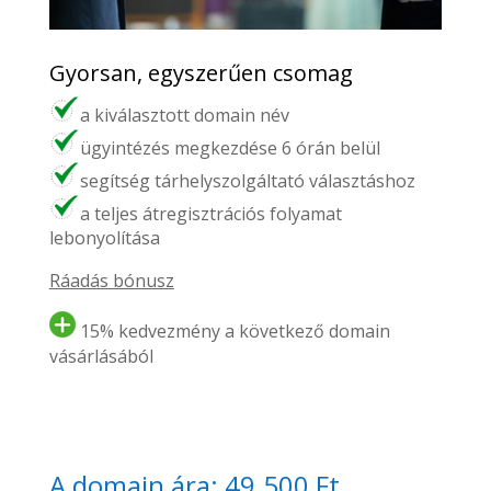
Gyorsan, egyszerűen csomag
a kiválasztott domain név
ügyintézés megkezdése 6 órán belül
segítség tárhelyszolgáltató választáshoz
a teljes átregisztrációs folyamat
lebonyolítása
Ráadás bónusz
15% kedvezmény a következő domain
vásárlásából
A domain ára: 49.500 Ft