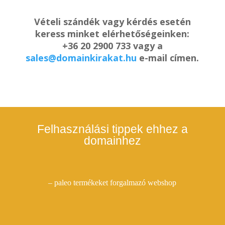
Vételi szándék vagy kérdés esetén
keress minket elérhetőségeinken:
+36 20 2900 733 vagy a
sales@domainkirakat.hu
e-mail címen.
Felhasználási tippek ehhez a
domainhez
– paleo termékeket forgalmazó webshop