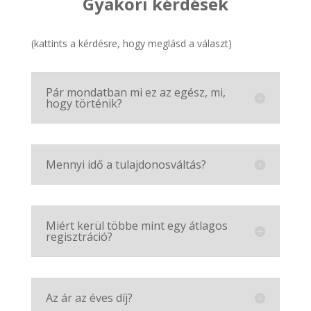
Gyakori kérdések
(kattints a kérdésre, hogy meglásd a választ)
Pár mondatban mi ez az egész, mi,
hogy történik?
Mennyi idő a tulajdonosváltás?
Miért kerül többe mint egy átlagos
regisztráció?
Az ár az éves díj?