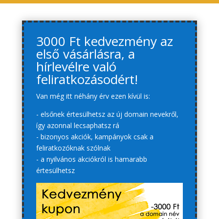
3000 Ft kedvezmény az
első vásárlásra, a
hírlevélre való
feliratkozásodért!
Van még itt néhány érv ezen kívül is:
- elsőnek értesülhetsz az új domain nevekről,
így azonnal lecsaphatsz rá
- bizonyos akciók, kampányok csak a
feliratkozóknak szólnak
- a nyilvános akciókról is hamarabb
értesülhetsz