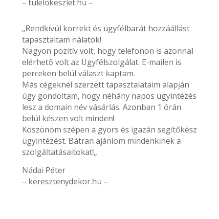
– tulelokeszlet.hu –
„Rendkívül korrekt és ügyfélbarát hozzáállást
tapasztaltam nálatok!
Nagyon pozitív volt, hogy telefonon is azonnal
elérhető volt az Ügyfélszolgálat. E-mailen is
perceken belül választ kaptam.
Más cégeknél szerzett tapasztalataim alapján
úgy gondoltam, hogy néhány napos ügyintézés
lesz a domain név vásárlás. Azonban 1 órán
belül készen volt minden!
Köszönöm szépen a gyors és igazán segítőkész
ügyintézést. Bátran ajánlom mindenkinek a
szolgáltatásaitokat!„
Nádai Péter
– keresztenydekor.hu –