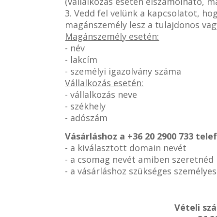
(vállalkozás esetén elszámolható, 
3. Vedd fel velünk a kapcsolatot, h
magánszemély lesz a tulajdonos vag
Magánszemély esetén:
- név
- lakcím
- személyi igazolvány száma
Vállalkozás esetén:
- vállalkozás neve
- székhely
- adószám
Vásárláshoz a
+36 20 2900 733 tel
- a kiválasztott domain nevét
- a csomag nevét amiben szeretnéd
- a vásárláshoz szükséges személye
Vételi sz