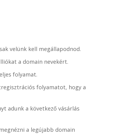
csak velünk kell megállapodnod.
lliókat a domain nevekért.
ljes folyamat.
regisztrációs folyamatot, hogy a
yt adunk a következő vásárlás
i megnézni a legújabb domain