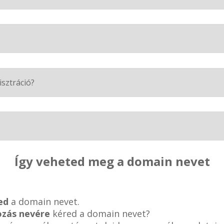
isztráció?
Így veheted meg a domain nevet
ed
a domain nevet.
ozás nevére
kéred a domain nevet?