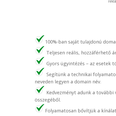
rekl
100%-ban saját tulajdonú domai
Teljesen reális, hozzáférhető á
Gyors ügyintézés – az esetek t
Segítünk a technikai folyamato
neveden legyen a domain név.
Kedvezményt adunk a további v
összegéből.
Folyamatosan bővítjük a kínála