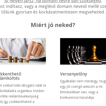
Jó helyen jársz, ha domain névre van szükséged.
zást indítasz, vagy a meglévő domain neveid mellé sz
tőlünk gyorsan és kockázatmentesen megveheted.
Miért jó neked?
kkenthető
Versenyelőny
lámköltés
Egyáltalán nem mindegy, hog
el sokkal több látogató talál rá
egy jól csengő webcím a mi
boldaladra organikus módon
birtokunkban van, vagy a
önféle reklámtevékenység
konkurencia használja.
ül) így csökkentheted a