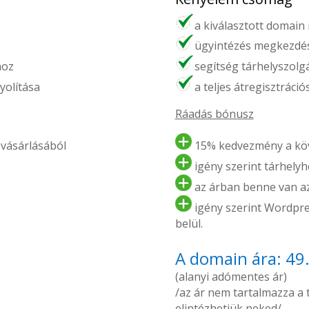
a kiválasztott domain
ügyintézés megkezdés
hoz
segítség tárhelyszolg
yolítása
a teljes átregisztráci
Ráadás bónusz
vásárlásából
15% kedvezmény a köv
igény szerint tárhelyhe
az árban benne van az 
igény szerint Wordpres
belül.
A domain ára: 49
(alanyi adómentes ár)
/az ár nem tartalmazza a tá
elintézhetjük neked/