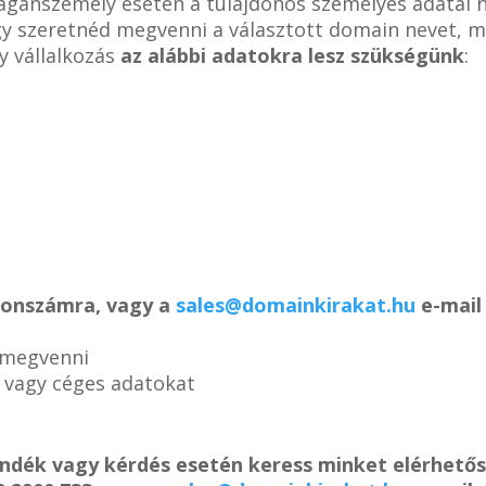
magánszemély esetén a tulajdonos személyes adatai 
ogy szeretnéd megvenni a választott domain nevet, m
y vállalkozás
az alábbi adatokra lesz szükségünk
:
efonszámra, vagy a
sales@domainkirakat.hu
e-mail 
 megvenni
s vagy céges adatokat
ándék vagy kérdés esetén keress minket elérhető