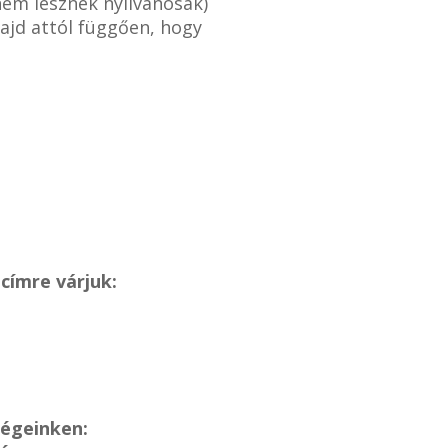
nem lesznek nyilvánosak)
ajd attól függően, hogy
címre várjuk:
ségeinken: