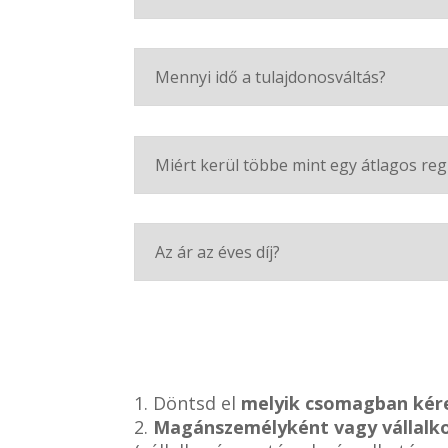
Mennyi idő a tulajdonosváltás?
Miért kerül többe mint egy átlagos reg
Az ár az éves díj?
1. Döntsd el
melyik csomagban kér
2.
Magánszemélyként vagy vállalk