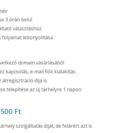
 név
e 3 órán belül
áltató választáshoz
ós folyamat lebonyolítása
etkező domain vásárlásából
z kapcsolás, e-mail fiók kialakítás
átregisztráció díja is
s telepítése az új tárhelyre 1 napon
.500 Ft
rhely szolgáltatás díját, de felárért azt is