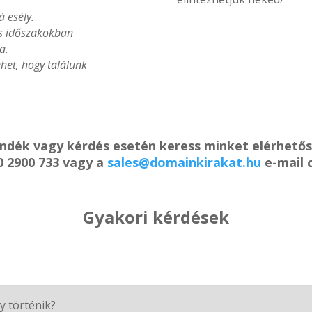
á esély.
es időszakokban
a.
het, hogy találunk
ándék vagy kérdés esetén keress minket elérhető
0 2900 733 vagy a
sales@domainkirakat.hu
e-mail 
Gyakori kérdések
y történik?