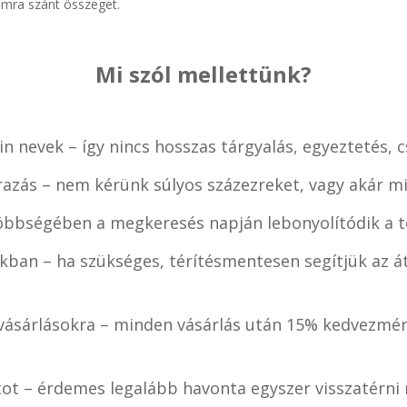
ámra szánt összeget.
Mi szól mellettünk?
n nevek – így nincs hosszas tárgyalás, egyeztetés, 
razás – nem kérünk súlyos százezreket, vagy akár mi
öbbségében a megkeresés napján lebonyolítódik a te
kban – ha szükséges, térítésmentesen segítjük az át
ásárlásokra – minden vásárlás után 15% kedvezmén
tot – érdemes legalább havonta egyszer visszatérn