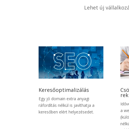
Lehet új vállalko
Keresőoptimalizálás
Csö
rek
Egy jó domain extra anyagi
Időv
ráfordítás nélkül is javíthatja a
a we
keresőben elért helyezésedet.
(kül
nélk