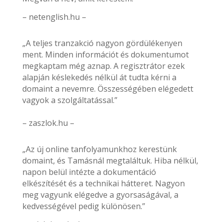
– netenglish.hu –
„A teljes tranzakció nagyon gördülékenyen
ment. Minden információt és dokumentumot
megkaptam még aznap. A regisztrátor ezek
alapján késlekedés nélkül át tudta kérni a
domaint a nevemre. Összességében elégedett
vagyok a szolgáltatással.”
– zaszlok.hu –
„Az új online tanfolyamunkhoz kerestünk
domaint, és Tamásnál megtaláltuk. Hiba nélkül,
napon belül intézte a dokumentáció
elkészítését és a technikai hátteret. Nagyon
meg vagyunk elégedve a gyorsaságával, a
kedvességével pedig különösen.”