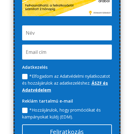
Adatkezelés
*Elfogadom az Adatvédelmi nyilatkozatot
és hozzájárulok az adatkezeléshez.
ÁSZF és
Adatvédelem
Reklám tartalmú e-mail
*Hozzájárulok, hogy promóciókat és
kampányokat küldj (EDM).
Feliratkozás