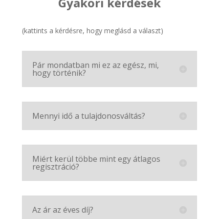
Gyakori kérdések
(kattints a kérdésre, hogy meglásd a választ)
Pár mondatban mi ez az egész, mi,
hogy történik?
Mennyi idő a tulajdonosváltás?
Miért kerül többe mint egy átlagos
regisztráció?
Az ár az éves díj?