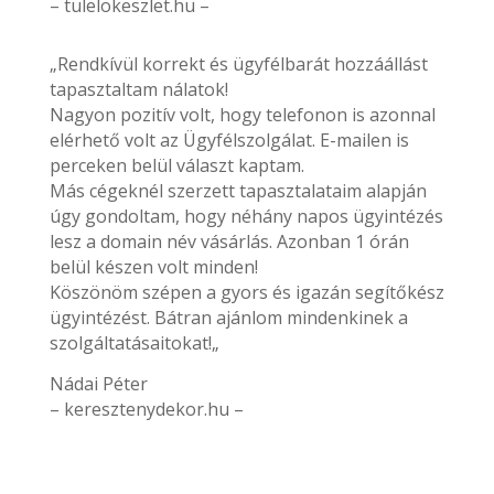
– tulelokeszlet.hu –
„Rendkívül korrekt és ügyfélbarát hozzáállást
tapasztaltam nálatok!
Nagyon pozitív volt, hogy telefonon is azonnal
elérhető volt az Ügyfélszolgálat. E-mailen is
perceken belül választ kaptam.
Más cégeknél szerzett tapasztalataim alapján
úgy gondoltam, hogy néhány napos ügyintézés
lesz a domain név vásárlás. Azonban 1 órán
belül készen volt minden!
Köszönöm szépen a gyors és igazán segítőkész
ügyintézést. Bátran ajánlom mindenkinek a
szolgáltatásaitokat!„
Nádai Péter
– keresztenydekor.hu –