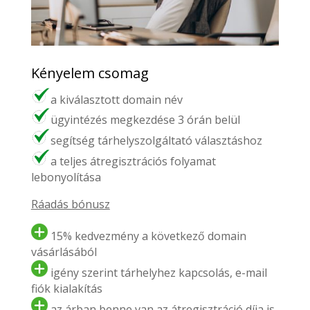
Kényelem csomag
a kiválasztott domain név
ügyintézés megkezdése 3 órán belül
segítség tárhelyszolgáltató választáshoz
a teljes átregisztrációs folyamat
lebonyolítása
Ráadás bónusz
15% kedvezmény a következő domain
vásárlásából
igény szerint tárhelyhez kapcsolás, e-mail
fiók kialakítás
az árban benne van az átregisztráció díja is