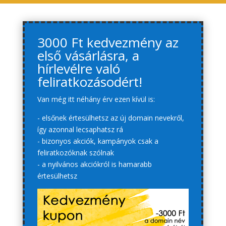
3000 Ft kedvezmény az
első vásárlásra, a
hírlevélre való
feliratkozásodért!
Van még itt néhány érv ezen kívül is:
- elsőnek értesülhetsz az új domain nevekről,
így azonnal lecsaphatsz rá
- bizonyos akciók, kampányok csak a
feliratkozóknak szólnak
- a nyilvános akciókról is hamarabb
értesülhetsz