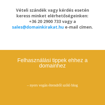
Vételi szándék vagy kérdés esetén
keress minket elérhetőségeinken:
+36 20 2900 733 vagy a
sales@domainkirakat.hu
e-mail címen.
Felhasználási tippek ehhez a
domainhez
– nyers vegán étrendről szóló blog