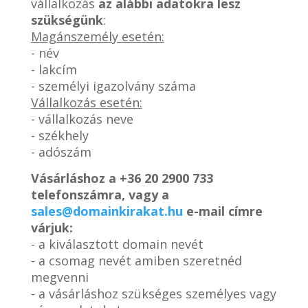
vállalkozás
az alábbi adatokra lesz
szükségünk
:
Magánszemély esetén:
- név
- lakcím
- személyi igazolvány száma
Vállalkozás esetén:
- vállalkozás neve
- székhely
- adószám
Vásárláshoz a
+36 20 2900 733
telefonszámra, vagy a
sales@domainkirakat.hu
e-mail címre
várjuk:
- a kiválasztott domain nevét
- a csomag nevét amiben szeretnéd
megvenni
- a vásárláshoz szükséges személyes vagy