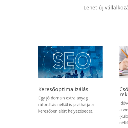
Lehet új vállalko
Keresőoptimalizálás
Csö
rek
Egy jó domain extra anyagi
Időv
ráfordítás nélkül is javíthatja a
a we
keresőben elért helyezésedet.
(kül
nélk