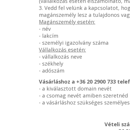
(vállalkozás esetén elszámolható, 
3. Vedd fel velünk a kapcsolatot, h
magánszemély lesz a tulajdonos vag
Magánszemély esetén:
- név
- lakcím
- személyi igazolvány száma
Vállalkozás esetén:
- vállalkozás neve
- székhely
- adószám
Vásárláshoz a
+36 20 2900 733 tel
- a kiválasztott domain nevét
- a csomag nevét amiben szeretnéd
- a vásárláshoz szükséges személye
Vételi sz