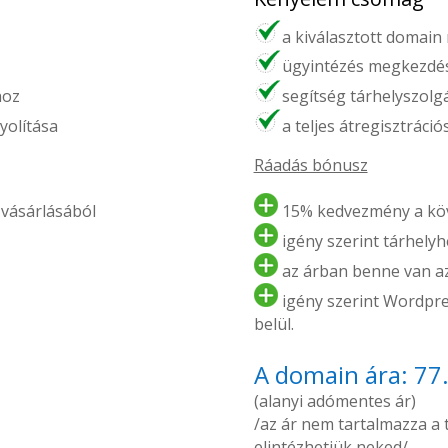
a kiválasztott domain
ügyintézés megkezdés
hoz
segítség tárhelyszolg
yolítása
a teljes átregisztráci
Ráadás bónusz
vásárlásából
15% kedvezmény a köv
igény szerint tárhelyhe
az árban benne van az 
igény szerint Wordpres
belül.
A domain ára: 77
(alanyi adómentes ár)
/az ár nem tartalmazza a tá
elintézhetjük neked/