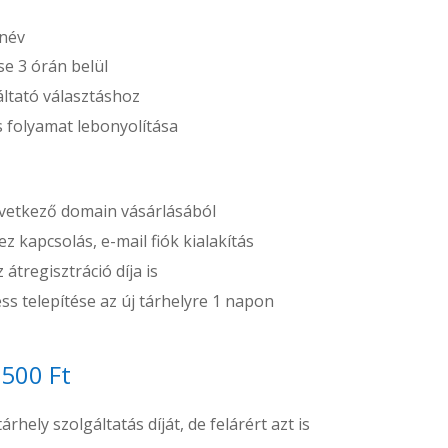
 név
e 3 órán belül
áltató választáshoz
ós folyamat lebonyolítása
etkező domain vásárlásából
z kapcsolás, e-mail fiók kialakítás
átregisztráció díja is
s telepítése az új tárhelyre 1 napon
.500 Ft
rhely szolgáltatás díját, de felárért azt is