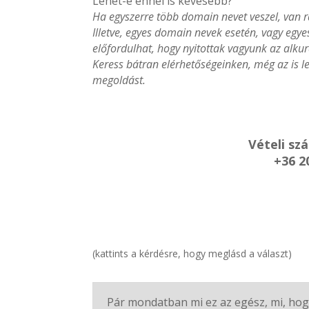
Lehet-e ennél is kevesebb?
Ha egyszerre több domain nevet veszel, van r
Illetve, egyes domain nevek esetén, vagy egy
előfordulhat, hogy nyitottak vagyunk az alkur
Keress bátran elérhetőségeinken, még az is le
megoldást.
Vételi sz
+36 2
(kattints a kérdésre, hogy meglásd a választ)
Pár mondatban mi ez az egész, mi, hog