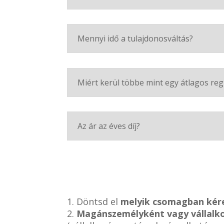
Mennyi idő a tulajdonosváltás?
Miért kerül többe mint egy átlagos reg
Az ár az éves díj?
1. Döntsd el
melyik csomagban kér
2.
Magánszemélyként vagy vállalk