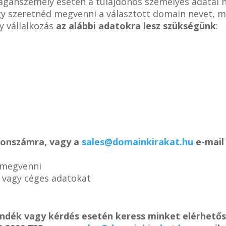
magánszemély esetén a tulajdonos személyes adatai 
ogy szeretnéd megvenni a választott domain nevet, m
y vállalkozás
az alábbi adatokra lesz szükségünk
:
efonszámra, vagy a
sales@domainkirakat.hu
e-mail 
 megvenni
s vagy céges adatokat
ándék vagy kérdés esetén keress minket elérhető