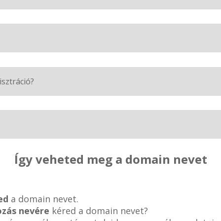
isztráció?
Így veheted meg a domain nevet
ed
a domain nevet.
ozás nevére
kéred a domain nevet?