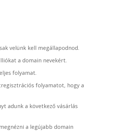
csak velünk kell megállapodnod.
lliókat a domain nevekért.
ljes folyamat.
regisztrációs folyamatot, hogy a
yt adunk a következő vásárlás
i megnézni a legújabb domain