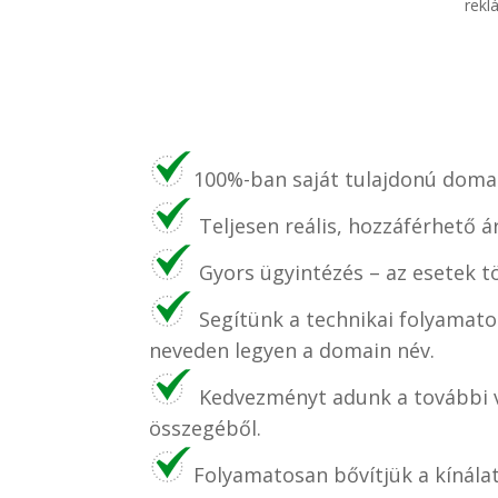
rekl
100%-ban saját tulajdonú domai
Teljesen reális, hozzáférhető á
Gyors ügyintézés – az esetek t
Segítünk a technikai folyamato
neveden legyen a domain név.
Kedvezményt adunk a további v
összegéből.
Folyamatosan bővítjük a kínála