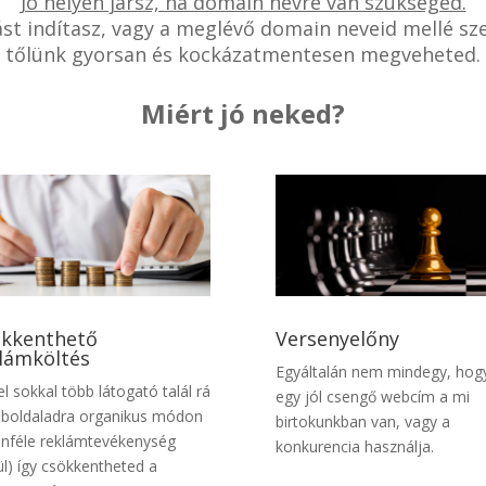
Jó helyen jársz, ha domain névre van szükséged.
zást indítasz, vagy a meglévő domain neveid mellé sz
tőlünk gyorsan és kockázatmentesen megveheted.
Miért jó neked?
kkenthető
Versenyelőny
lámköltés
Egyáltalán nem mindegy, hog
el sokkal több látogató talál rá
egy jól csengő webcím a mi
boldaladra organikus módon
birtokunkban van, vagy a
önféle reklámtevékenység
konkurencia használja.
ül) így csökkentheted a