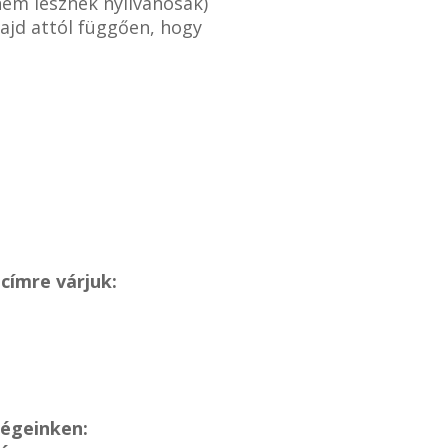
nem lesznek nyilvánosak)
ajd attól függően, hogy
címre várjuk:
ségeinken: