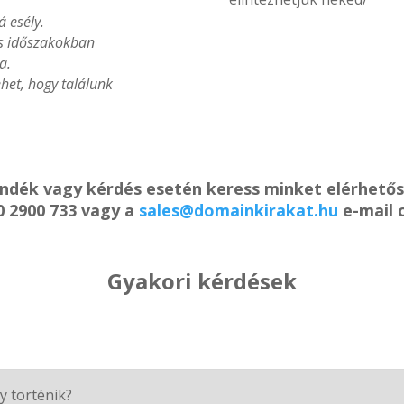
á esély.
es időszakokban
a.
het, hogy találunk
ándék vagy kérdés esetén keress minket elérhető
0 2900 733 vagy a
sales@domainkirakat.hu
e-mail 
Gyakori kérdések
y történik?