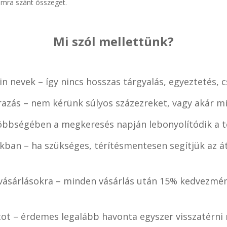
ámra szánt összeget.
Mi szól mellettünk?
n nevek – így nincs hosszas tárgyalás, egyeztetés, 
razás – nem kérünk súlyos százezreket, vagy akár mi
öbbségében a megkeresés napján lebonyolítódik a te
kban – ha szükséges, térítésmentesen segítjük az át
ásárlásokra – minden vásárlás után 15% kedvezmén
tot – érdemes legalább havonta egyszer visszatérn