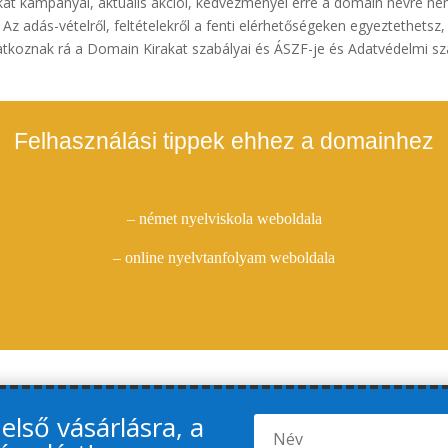
at kampányai, aktuális akciói, kedvezményei erre a domain névre n
Az adás-vételről, feltételekről a fenti elérhetőségeken egyeztethetsz,
koznak rá a Domain Kirakat szabályai és ÁSZF-je és Adatvédelmi sz
Felhasználási tippek ehhez a domainhez
– német nyelviskola weboldala
– online nyelvtanfolyam weboldala
lső vásárlásra, a