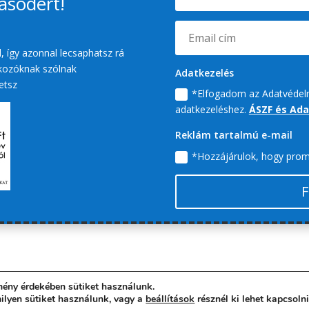
zásodért!
, így azonnal lecsaphatsz rá
tkozóknak szólnak
Adatkezelés
etsz
*Elfogadom az Adatvédelm
adatkezeléshez.
ÁSZF és Ad
Reklám tartalmú e-mail
*Hozzájárulok, hogy prom
F
mény érdekében sütiket használunk.
ekkel -
ÁSZF és Adatvédelem
- Tel: +36 20 2900 733 - E-mail: sale
milyen sütiket használunk, vagy a
beállítások
résznél ki lehet kapcsoln