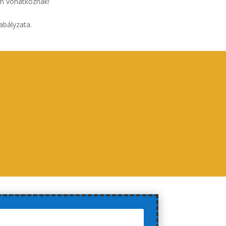
em vonatkoznak!
abályzata.