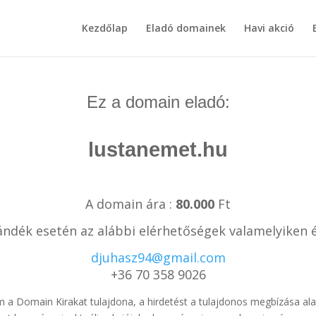
Kezdőlap
Eladó domainek
Havi akció
Ez a domain eladó:
lustanemet.hu
A domain ára :
80.000
Ft
zándék esetén az alábbi elérhetőségek valamelyiken é
djuhasz94@gmail.com
+36 70 358 9026
 a Domain Kirakat tulajdona, a hirdetést a tulajdonos megbízása alap