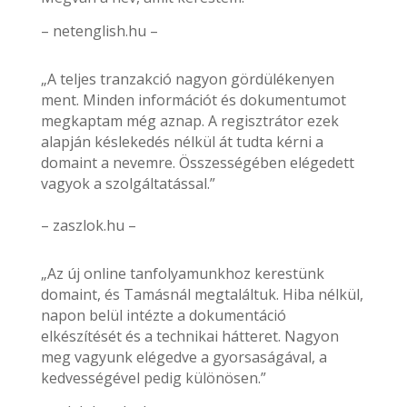
– netenglish.hu –
„A teljes tranzakció nagyon gördülékenyen
ment. Minden információt és dokumentumot
megkaptam még aznap. A regisztrátor ezek
alapján késlekedés nélkül át tudta kérni a
domaint a nevemre. Összességében elégedett
vagyok a szolgáltatással.”
– zaszlok.hu –
„Az új online tanfolyamunkhoz kerestünk
domaint, és Tamásnál megtaláltuk. Hiba nélkül,
napon belül intézte a dokumentáció
elkészítését és a technikai hátteret. Nagyon
meg vagyunk elégedve a gyorsaságával, a
kedvességével pedig különösen.”