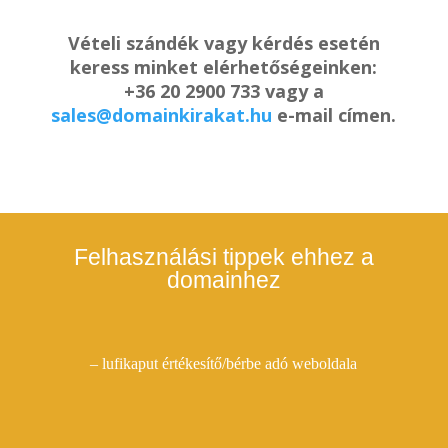
Vételi szándék vagy kérdés esetén
keress minket elérhetőségeinken:
+36 20 2900 733 vagy a
sales@domainkirakat.hu
e-mail címen.
Felhasználási tippek ehhez a
domainhez
– lufikaput értékesítő/bérbe adó weboldala