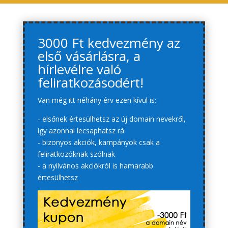
3000 Ft kedvezmény az
első vásárlásra, a
hírlevélre való
feliratkozásodért!
Van még itt néhány érv ezen kívül is:
- elsőnek értesülhetsz az új domain nevekről,
így azonnal lecsaphatsz rá
- bizonyos akciók, kampányok csak a
feliratkozóknak szólnak
- a nyilvános akciókról is hamarabb
értesülhetsz