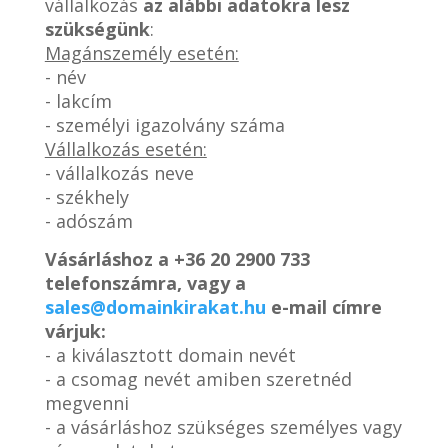
vállalkozás
az alábbi adatokra lesz
szükségünk
:
Magánszemély esetén:
- név
- lakcím
- személyi igazolvány száma
Vállalkozás esetén:
- vállalkozás neve
- székhely
- adószám
Vásárláshoz a
+36 20 2900 733
telefonszámra, vagy a
sales@domainkirakat.hu
e-mail címre
várjuk:
- a kiválasztott domain nevét
- a csomag nevét amiben szeretnéd
megvenni
- a vásárláshoz szükséges személyes vagy