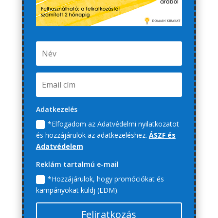
Adatkezelés
*Elfogadom az Adatvédelmi nyilatkozatot
és hozzájárulok az adatkezeléshez.
ÁSZF és
Adatvédelem
Reklám tartalmú e-mail
*Hozzájárulok, hogy promóciókat és
kampányokat küldj (EDM).
Feliratkozás