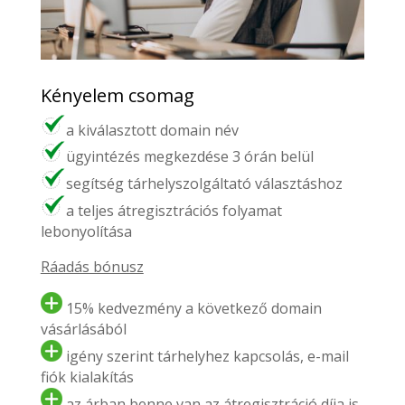
Kényelem csomag
a kiválasztott domain név
ügyintézés megkezdése 3 órán belül
segítség tárhelyszolgáltató választáshoz
a teljes átregisztrációs folyamat
lebonyolítása
Ráadás bónusz
15% kedvezmény a következő domain
vásárlásából
igény szerint tárhelyhez kapcsolás, e-mail
fiók kialakítás
az árban benne van az átregisztráció díja is