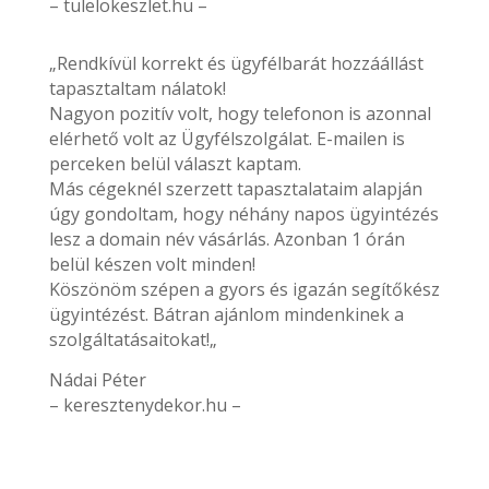
– tulelokeszlet.hu –
„Rendkívül korrekt és ügyfélbarát hozzáállást
tapasztaltam nálatok!
Nagyon pozitív volt, hogy telefonon is azonnal
elérhető volt az Ügyfélszolgálat. E-mailen is
perceken belül választ kaptam.
Más cégeknél szerzett tapasztalataim alapján
úgy gondoltam, hogy néhány napos ügyintézés
lesz a domain név vásárlás. Azonban 1 órán
belül készen volt minden!
Köszönöm szépen a gyors és igazán segítőkész
ügyintézést. Bátran ajánlom mindenkinek a
szolgáltatásaitokat!„
Nádai Péter
– keresztenydekor.hu –