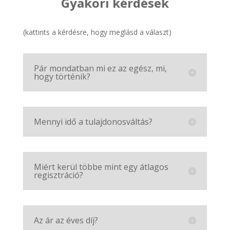
Gyakori kérdések
(kattints a kérdésre, hogy meglásd a választ)
Pár mondatban mi ez az egész, mi,
hogy történik?
Mennyi idő a tulajdonosváltás?
Miért kerül többe mint egy átlagos
regisztráció?
Az ár az éves díj?