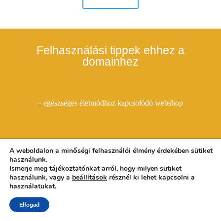
Felhasználási tippek ehhez a
domainhez
– egészséges életmódhoz kapcsolódó webshop
A weboldalon a minőségi felhasználói élmény érdekében sütiket
használunk.
Domain Kirakat.hu - Eladó domainek üzleti ötletekkel -
Ismerje meg tájékoztatónkat arról, hogy milyen sütiket
ÁSZF és Adatvédelem
- Tel: +36 20 2900 733 - E-
használunk, vagy a
beállítások
résznél ki lehet kapcsolni a
mail: sales@domainkirakat.hu
használatukat.
Elfogad