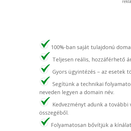
rekl
100%-ban saját tulajdonú domai
Teljesen reális, hozzáférhető á
Gyors ügyintézés – az esetek t
Segítünk a technikai folyamato
neveden legyen a domain név.
Kedvezményt adunk a további v
összegéből.
Folyamatosan bővítjük a kínála