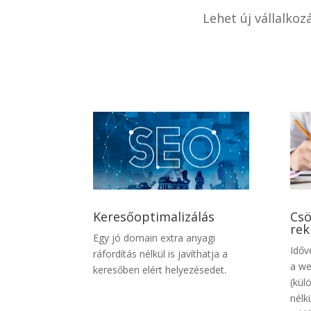
Lehet új vállalko
Keresőoptimalizálás
Csö
rek
Egy jó domain extra anyagi
Időv
ráfordítás nélkül is javíthatja a
a we
keresőben elért helyezésedet.
(kül
nélk