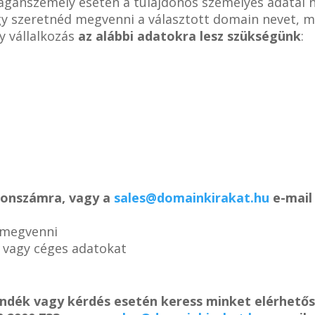
magánszemély esetén a tulajdonos személyes adatai 
ogy szeretnéd megvenni a választott domain nevet, m
y vállalkozás
az alábbi adatokra lesz szükségünk
:
efonszámra, vagy a
sales@domainkirakat.hu
e-mail 
 megvenni
s vagy céges adatokat
ándék vagy kérdés esetén keress minket elérhető