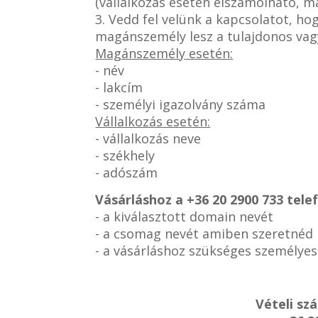
(vállalkozás esetén elszámolható, 
3. Vedd fel velünk a kapcsolatot, h
magánszemély lesz a tulajdonos vag
Magánszemély esetén:
- név
- lakcím
- személyi igazolvány száma
Vállalkozás esetén:
- vállalkozás neve
- székhely
- adószám
Vásárláshoz a
+36 20 2900 733 tel
- a kiválasztott domain nevét
- a csomag nevét amiben szeretnéd
- a vásárláshoz szükséges személye
Vételi sz