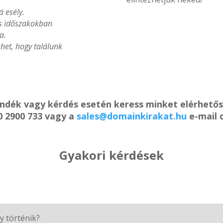
á esély.
es időszakokban
a.
het, hogy találunk
ándék vagy kérdés esetén keress minket elérhető
0 2900 733 vagy a
sales@domainkirakat.hu
e-mail 
Gyakori kérdések
y történik?