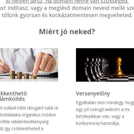
Jó helyen jársz, ha domain névre van szükséged.
zást indítasz, vagy a meglévő domain neveid mellé sz
tőlünk gyorsan és kockázatmentesen megveheted.
Miért jó neked?
kkenthető
Versenyelőny
lámköltés
Egyáltalán nem mindegy, hog
el sokkal több látogató talál rá
egy jól csengő webcím a mi
boldaladra organikus módon
birtokunkban van, vagy a
önféle reklámtevékenység
konkurencia használja.
ül) így csökkentheted a