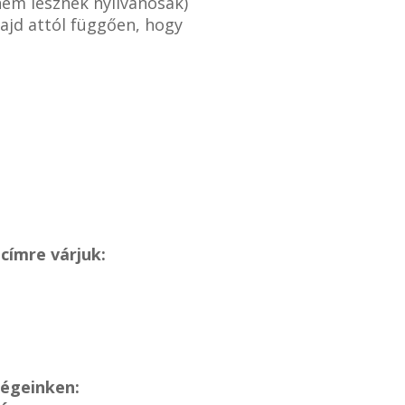
nem lesznek nyilvánosak)
ajd attól függően, hogy
címre várjuk:
ségeinken: