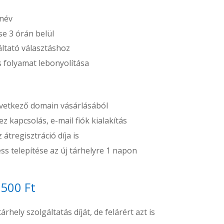
 név
e 3 órán belül
áltató választáshoz
ós folyamat lebonyolítása
etkező domain vásárlásából
z kapcsolás, e-mail fiók kialakítás
átregisztráció díja is
s telepítése az új tárhelyre 1 napon
.500 Ft
rhely szolgáltatás díját, de felárért azt is