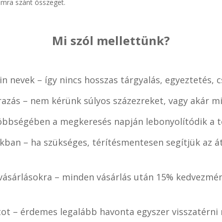
ámra szánt összeget.
Mi szól mellettünk?
n nevek – így nincs hosszas tárgyalás, egyeztetés, 
razás – nem kérünk súlyos százezreket, vagy akár mi
öbbségében a megkeresés napján lebonyolítódik a te
kban – ha szükséges, térítésmentesen segítjük az át
ásárlásokra – minden vásárlás után 15% kedvezmén
tot – érdemes legalább havonta egyszer visszatérn