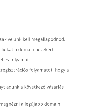
csak velünk kell megállapodnod.
lliókat a domain nevekért.
ljes folyamat.
regisztrációs folyamatot, hogy a
yt adunk a következő vásárlás
i megnézni a legújabb domain