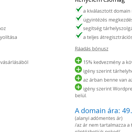
a kiválasztott domain
ügyintézés megkezdés
hoz
segítség tárhelyszolg
yolítása
a teljes átregisztráci
Ráadás bónusz
vásárlásából
15% kedvezmény a köv
igény szerint tárhelyhe
az árban benne van az 
igény szerint Wordpres
belül.
A domain ára: 49
(alanyi adómentes ár)
/az ár nem tartalmazza a tá
elintézhetjük neked/