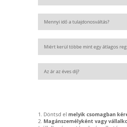
Mennyi idő a tulajdonosváltás?
Miért kerül többe mint egy átlagos reg
Az ár az éves díj?
1. Döntsd el
melyik csomagban kér
2.
Magánszemélyként vagy vállalk