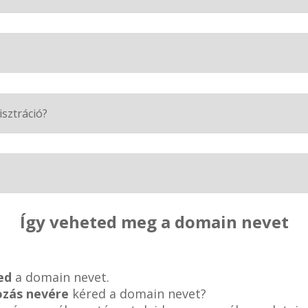
isztráció?
Így veheted meg a domain nevet
ed
a domain nevet.
ozás nevére
kéred a domain nevet?