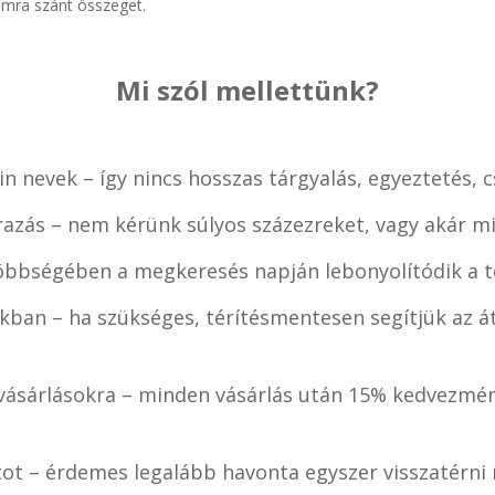
ámra szánt összeget.
Mi szól mellettünk?
n nevek – így nincs hosszas tárgyalás, egyeztetés, 
razás – nem kérünk súlyos százezreket, vagy akár mi
öbbségében a megkeresés napján lebonyolítódik a te
kban – ha szükséges, térítésmentesen segítjük az át
ásárlásokra – minden vásárlás után 15% kedvezmén
tot – érdemes legalább havonta egyszer visszatérn