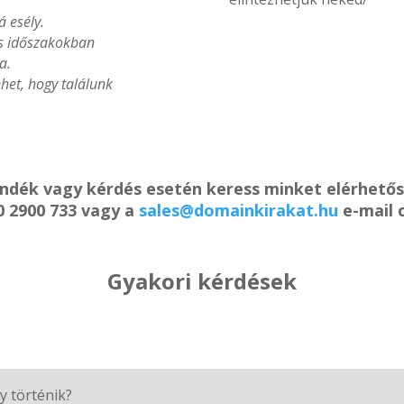
á esély.
es időszakokban
a.
het, hogy találunk
ándék vagy kérdés esetén keress minket elérhető
0 2900 733 vagy a
sales@domainkirakat.hu
e-mail 
Gyakori kérdések
y történik?