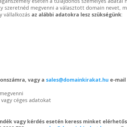
magánszemély esetén a tulajdonos személyes adatai 
ogy szeretnéd megvenni a választott domain nevet, m
y vállalkozás
az alábbi adatokra lesz szükségünk
:
efonszámra, vagy a
sales@domainkirakat.hu
e-mail 
 megvenni
s vagy céges adatokat
ándék vagy kérdés esetén keress minket elérhető