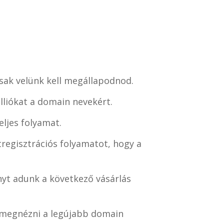
csak velünk kell megállapodnod.
lliókat a domain nevekért.
ljes folyamat.
regisztrációs folyamatot, hogy a
yt adunk a következő vásárlás
i megnézni a legújabb domain