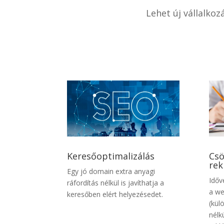
Lehet új vállalko
Keresőoptimalizálás
Csö
rek
Egy jó domain extra anyagi
Időv
ráfordítás nélkül is javíthatja a
a we
keresőben elért helyezésedet.
(kül
nélk