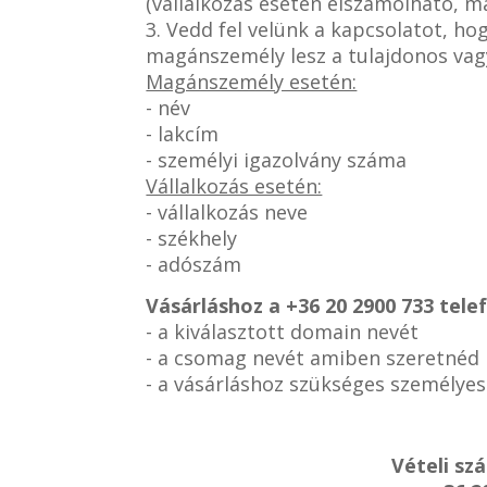
(vállalkozás esetén elszámolható, 
3. Vedd fel velünk a kapcsolatot, h
magánszemély lesz a tulajdonos vag
Magánszemély esetén:
- név
- lakcím
- személyi igazolvány száma
Vállalkozás esetén:
- vállalkozás neve
- székhely
- adószám
Vásárláshoz a
+36 20 2900 733 tel
- a kiválasztott domain nevét
- a csomag nevét amiben szeretnéd
- a vásárláshoz szükséges személye
Vételi sz