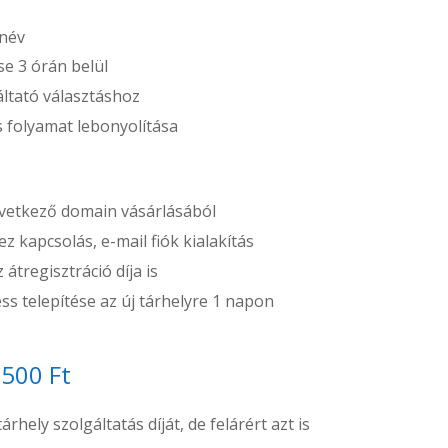
 név
e 3 órán belül
áltató választáshoz
ós folyamat lebonyolítása
etkező domain vásárlásából
z kapcsolás, e-mail fiók kialakítás
átregisztráció díja is
s telepítése az új tárhelyre 1 napon
.500 Ft
rhely szolgáltatás díját, de felárért azt is