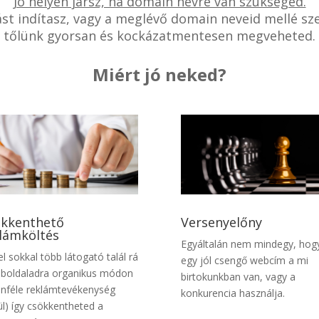
Jó helyen jársz, ha domain névre van szükséged.
zást indítasz, vagy a meglévő domain neveid mellé sz
tőlünk gyorsan és kockázatmentesen megveheted.
Miért jó neked?
kkenthető
Versenyelőny
lámköltés
Egyáltalán nem mindegy, hog
el sokkal több látogató talál rá
egy jól csengő webcím a mi
boldaladra organikus módon
birtokunkban van, vagy a
önféle reklámtevékenység
konkurencia használja.
ül) így csökkentheted a