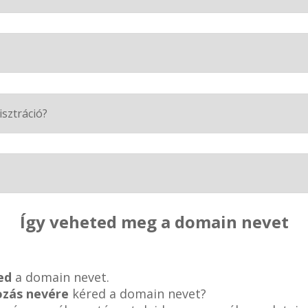
isztráció?
Így veheted meg a domain nevet
ed
a domain nevet.
ozás nevére
kéred a domain nevet?