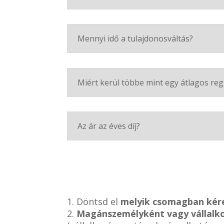
Mennyi idő a tulajdonosváltás?
Miért kerül többe mint egy átlagos reg
Az ár az éves díj?
1. Döntsd el
melyik csomagban kér
2.
Magánszemélyként vagy vállalk