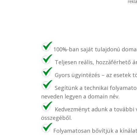
rekl
100%-ban saját tulajdonú domai
Teljesen reális, hozzáférhető á
Gyors ügyintézés – az esetek t
Segítünk a technikai folyamato
neveden legyen a domain név.
Kedvezményt adunk a további v
összegéből.
Folyamatosan bővítjük a kínála