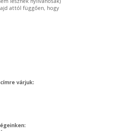
nem lesznek nyilvánosak)
ajd attól függően, hogy
címre várjuk:
ségeinken: