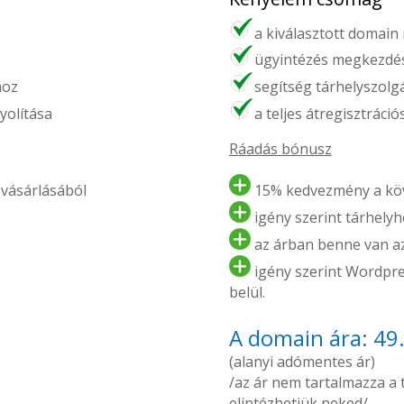
a kiválasztott domain
ügyintézés megkezdés
hoz
segítség tárhelyszolg
yolítása
a teljes átregisztráci
Ráadás bónusz
vásárlásából
15% kedvezmény a köv
igény szerint tárhelyhe
az árban benne van az 
igény szerint Wordpres
belül.
A domain ára: 49
(alanyi adómentes ár)
/az ár nem tartalmazza a tá
elintézhetjük neked/