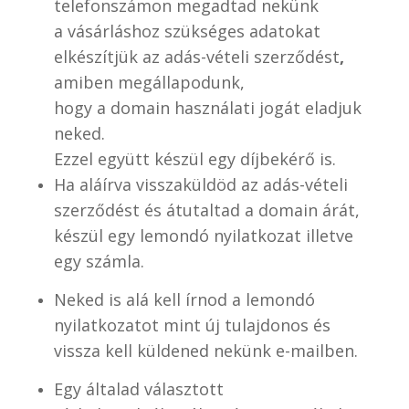
telefonszámon
megadtad nekünk
a vásárláshoz szükséges adatokat
elkészítjük az adás-vételi szerződést
,
amiben megállapodunk,
hogy a domain használati jogát eladjuk
neked.
Ezzel együtt készül egy díjbekérő is.
Ha aláírva visszaküldöd az adás-vételi
szerződést és átutaltad a domain árát,
készül egy lemondó nyilatkozat illetve
egy számla.
Neked is alá kell írnod a lemondó
nyilatkozatot mint új tulajdonos és
vissza kell küldened nekünk e-mailben.
Egy általad választott