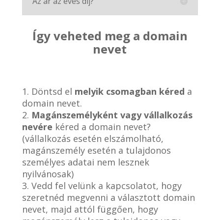
Az ár az éves díj?
Így veheted meg a domain
nevet
1. Döntsd el
melyik csomagban kéred
a
domain nevet.
2.
Magánszemélyként vagy vállalkozás
nevére
kéred a domain nevet?
(vállalkozás esetén elszámolható,
magánszemély esetén a tulajdonos
személyes adatai nem lesznek
nyilvánosak)
3. Vedd fel velünk a kapcsolatot, hogy
szeretnéd megvenni a választott domain
nevet, majd attól függően, hogy