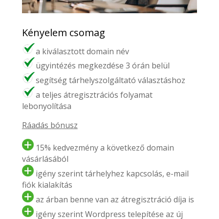
Kényelem csomag
a kiválasztott domain név
ügyintézés megkezdése 3 órán belül
segítség tárhelyszolgáltató választáshoz
a teljes átregisztrációs folyamat
lebonyolítása
Ráadás bónusz
15% kedvezmény a következő domain
vásárlásából
igény szerint tárhelyhez kapcsolás, e-mail
fiók kialakítás
az árban benne van az átregisztráció díja is
igény szerint Wordpress telepítése az új