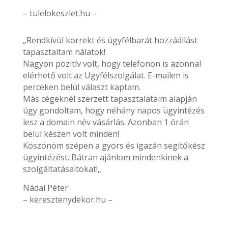
– tulelokeszlet.hu –
„Rendkívül korrekt és ügyfélbarát hozzáállást
tapasztaltam nálatok!
Nagyon pozitív volt, hogy telefonon is azonnal
elérhető volt az Ügyfélszolgálat. E-mailen is
perceken belül választ kaptam.
Más cégeknél szerzett tapasztalataim alapján
úgy gondoltam, hogy néhány napos ügyintézés
lesz a domain név vásárlás. Azonban 1 órán
belül készen volt minden!
Köszönöm szépen a gyors és igazán segítőkész
ügyintézést. Bátran ajánlom mindenkinek a
szolgáltatásaitokat!„
Nádai Péter
– keresztenydekor.hu –