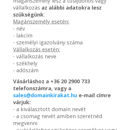
magánszemély lesz a tulajdonos vagy
vállalkozás
az alábbi adatokra lesz
szükségünk
:
Magánszemély esetén:
- név
- lakcím
- személyi igazolvány száma
Vállalkozás esetén:
- vállalkozás neve
- székhely
- adószám
Vásárláshoz a
+36 20 2900 733
telefonszámra, vagy a
sales@domainkirakat.hu
e-mail címre
várjuk:
- a kiválasztott domain nevét
- a csomag nevét amiben szeretnéd
megvenni
- a vásárláshoz szükséges személyes vagy