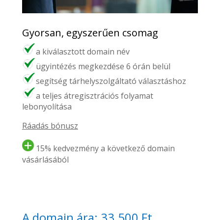
Gyorsan, egyszerűen csomag
a kiválasztott domain név
ügyintézés megkezdése 6 órán belül
segítség tárhelyszolgáltató választáshoz
a teljes átregisztrációs folyamat
lebonyolítása
Ráadás bónusz
15% kedvezmény a következő domain
vásárlásából
A domain ára: 33.500 Ft