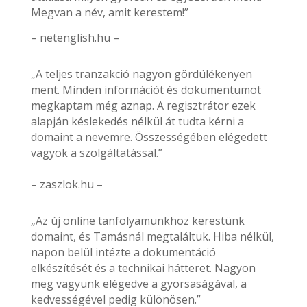
Megvan a név, amit kerestem!”
– netenglish.hu –
„A teljes tranzakció nagyon gördülékenyen
ment. Minden információt és dokumentumot
megkaptam még aznap. A regisztrátor ezek
alapján késlekedés nélkül át tudta kérni a
domaint a nevemre. Összességében elégedett
vagyok a szolgáltatással.”
– zaszlok.hu –
„Az új online tanfolyamunkhoz kerestünk
domaint, és Tamásnál megtaláltuk. Hiba nélkül,
napon belül intézte a dokumentáció
elkészítését és a technikai hátteret. Nagyon
meg vagyunk elégedve a gyorsaságával, a
kedvességével pedig különösen.”