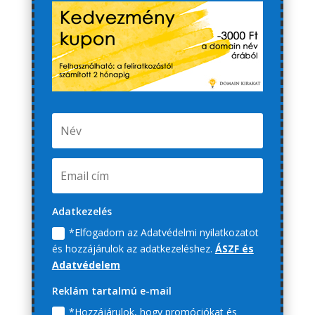
Adatkezelés
*Elfogadom az Adatvédelmi nyilatkozatot
és hozzájárulok az adatkezeléshez.
ÁSZF és
Adatvédelem
Reklám tartalmú e-mail
*Hozzájárulok, hogy promóciókat és