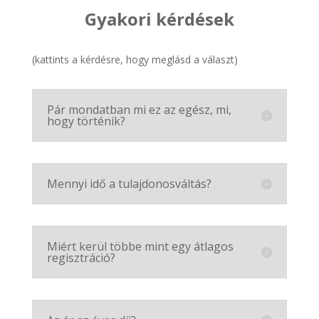
Gyakori kérdések
(kattints a kérdésre, hogy meglásd a választ)
Pár mondatban mi ez az egész, mi,
hogy történik?
Mennyi idő a tulajdonosváltás?
Miért kerül többe mint egy átlagos
regisztráció?