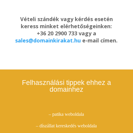
Vételi szándék vagy kérdés esetén
keress minket elérhetőségeinken:
+36 20 2900 733 vagy a
sales@domainkirakat.hu
e-mail címen.
Felhasználási tippek ehhez a
domainhez
– patika weboldala
– díszállat kereskedés weboldala