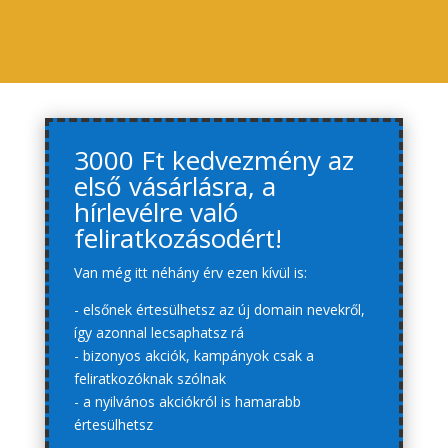
3000 Ft kedvezmény az
első vásárlásra, a
hírlevélre való
feliratkozásodért!
Van még itt néhány érv ezen kívül is:
- elsőnek értesülhetsz az új domain nevekről,
így azonnal lecsaphatsz rá
- bizonyos akciók, kampányok csak a
feliratkozóknak szólnak
- a nyilvános akciókról is hamarabb
értesülhetsz