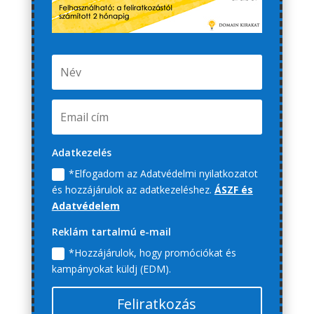
Adatkezelés
*Elfogadom az Adatvédelmi nyilatkozatot
és hozzájárulok az adatkezeléshez.
ÁSZF és
Adatvédelem
Reklám tartalmú e-mail
*Hozzájárulok, hogy promóciókat és
kampányokat küldj (EDM).
Feliratkozás