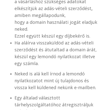
a vásárláshoz szükséges adatokat
elkészítjük az adás-vételi szerződést
,
amiben megállapodunk,
hogy a domain használati jogát eladjuk
neked.
Ezzel együtt készül egy díjbekérő is.
Ha aláírva visszaküldöd az adás-vételi
szerződést és átutaltad a domain árát,
készül egy lemondó nyilatkozat illetve
egy számla.
Neked is alá kell írnod a lemondó
nyilatkozatot mint új tulajdonos és
vissza kell küldened nekünk e-mailben.
Egy általad választott
tárhelyszolgáltatóhoz átregisztráljuk