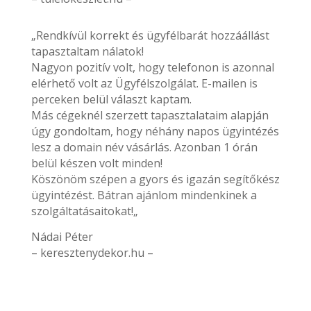
„Rendkívül korrekt és ügyfélbarát hozzáállást
tapasztaltam nálatok!
Nagyon pozitív volt, hogy telefonon is azonnal
elérhető volt az Ügyfélszolgálat. E-mailen is
perceken belül választ kaptam.
Más cégeknél szerzett tapasztalataim alapján
úgy gondoltam, hogy néhány napos ügyintézés
lesz a domain név vásárlás. Azonban 1 órán
belül készen volt minden!
Köszönöm szépen a gyors és igazán segítőkész
ügyintézést. Bátran ajánlom mindenkinek a
szolgáltatásaitokat!„
Nádai Péter
– keresztenydekor.hu –