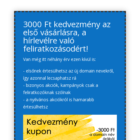
3000 Ft kedvezmény az
első vásárlásra, a
hírlevélre való
feliratkozásodért!
Van még itt néhány érv ezen kívül is:
- elsőnek értesülhetsz az új domain nevekről,
így azonnal lecsaphatsz rá
- bizonyos akciók, kampányok csak a
feliratkozóknak szólnak
- a nyilvános akciókról is hamarabb
értesülhetsz