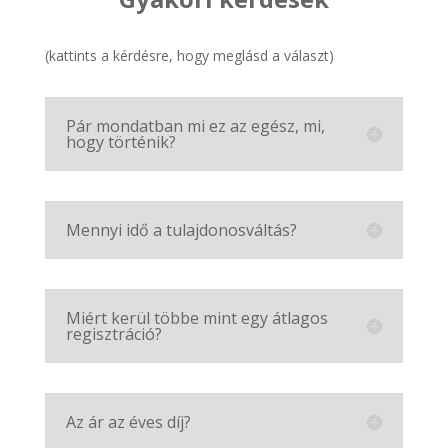
(kattints a kérdésre, hogy meglásd a választ)
Pár mondatban mi ez az egész, mi,
hogy történik?
Mennyi idő a tulajdonosváltás?
Miért kerül többe mint egy átlagos
regisztráció?
Az ár az éves díj?