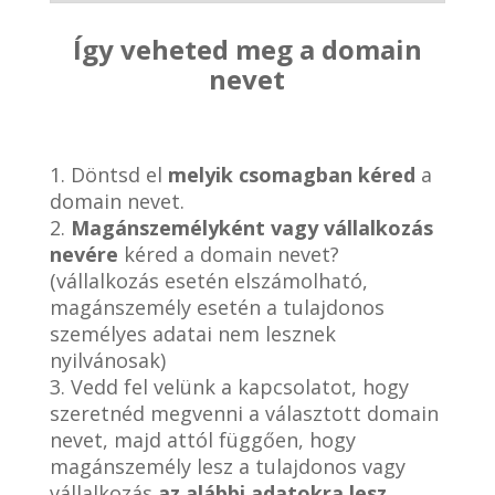
Így veheted meg a domain
nevet
1. Döntsd el
melyik csomagban kéred
a
domain nevet.
2.
Magánszemélyként vagy vállalkozás
nevére
kéred a domain nevet?
(vállalkozás esetén elszámolható,
magánszemély esetén a tulajdonos
személyes adatai nem lesznek
nyilvánosak)
3. Vedd fel velünk a kapcsolatot, hogy
szeretnéd megvenni a választott domain
nevet, majd attól függően, hogy
magánszemély lesz a tulajdonos vagy
vállalkozás
az alábbi adatokra lesz