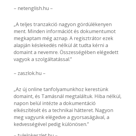
– netenglish.hu –
„A teljes tranzakció nagyon gördülékenyen
ment. Minden információt és dokumentumot
megkaptam még aznap. A regisztrátor ezek
alapján késlekedés nélkül át tudta kérni a
domaint a nevemre. Összességében elégedett
vagyok a szolgáltatással.”
– zaszlok.hu –
„Az új online tanfolyamunkhoz kerestünk
domaint, és Tamásnál megtaláltuk. Hiba nélkül,
napon belül intézte a dokumentáció
elkészítését és a technikai hátteret. Nagyon
meg vagyunk elégedve a gyorsaságával, a
kedvességével pedig különösen.”
– tulelokeszlet.hu –