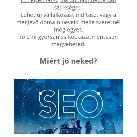
Jó helyen jársz, ha domain névre van
szükséged.
Lehet új vállalkozást indítasz, vagy a
meglévő domain neveid mellé szeretnél
még egyet,
tőlünk gyorsan és kockázatmentesen
megveheted.
Miért jó neked?