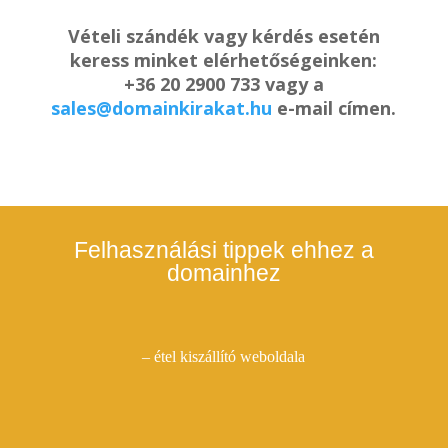
Vételi szándék vagy kérdés esetén
keress minket elérhetőségeinken:
+36 20 2900 733 vagy a
sales@domainkirakat.hu
e-mail címen.
Felhasználási tippek ehhez a
domainhez
– étel kiszállító weboldala