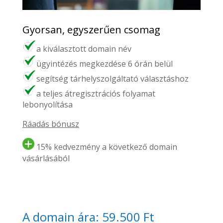
Gyorsan, egyszerűen csomag
a kiválasztott domain név
ügyintézés megkezdése 6 órán belül
segítség tárhelyszolgáltató választáshoz
a teljes átregisztrációs folyamat
lebonyolítása
Ráadás bónusz
15% kedvezmény a következő domain
vásárlásából
A domain ára: 59.500 Ft