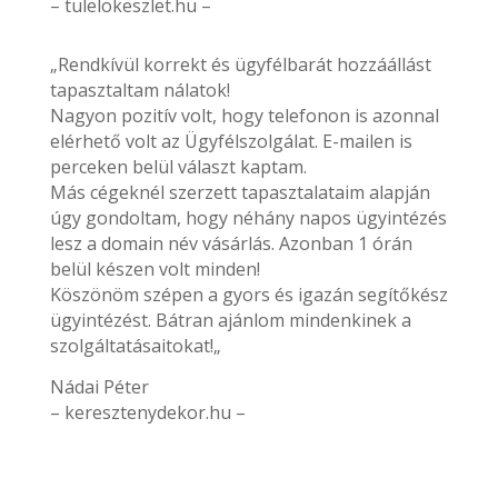
– tulelokeszlet.hu –
„Rendkívül korrekt és ügyfélbarát hozzáállást
tapasztaltam nálatok!
Nagyon pozitív volt, hogy telefonon is azonnal
elérhető volt az Ügyfélszolgálat. E-mailen is
perceken belül választ kaptam.
Más cégeknél szerzett tapasztalataim alapján
úgy gondoltam, hogy néhány napos ügyintézés
lesz a domain név vásárlás. Azonban 1 órán
belül készen volt minden!
Köszönöm szépen a gyors és igazán segítőkész
ügyintézést. Bátran ajánlom mindenkinek a
szolgáltatásaitokat!„
Nádai Péter
– keresztenydekor.hu –