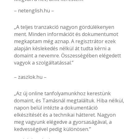
– netenglish.hu –
„A teljes tranzakció nagyon gördülékenyen
ment. Minden információt és dokumentumot
megkaptam még aznap. A regisztrátor ezek
alapján késlekedés nélkül át tudta kérni a
domaint a nevemre. Összességében elégedett
vagyok a szolgáltatással.”
– zaszlok.hu –
„Az új online tanfolyamunkhoz kerestünk
domaint, és Tamásnál megtaláltuk. Hiba nélkül,
napon belül intézte a dokumentáció
elkészítését és a technikai hátteret. Nagyon
meg vagyunk elégedve a gyorsaságával, a
kedvességével pedig különösen.”