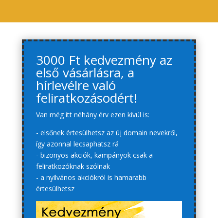
3000 Ft kedvezmény az
első vásárlásra, a
hírlevélre való
feliratkozásodért!
Van még itt néhány érv ezen kívül is:
- elsőnek értesülhetsz az új domain nevekről,
így azonnal lecsaphatsz rá
- bizonyos akciók, kampányok csak a
feliratkozóknak szólnak
- a nyilvános akciókról is hamarabb
értesülhetsz