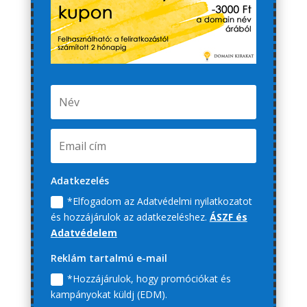
Adatkezelés
*Elfogadom az Adatvédelmi nyilatkozatot
és hozzájárulok az adatkezeléshez.
ÁSZF és
Adatvédelem
Reklám tartalmú e-mail
*Hozzájárulok, hogy promóciókat és
kampányokat küldj (EDM).