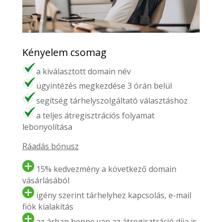
Kényelem csomag
a kiválasztott domain név
ügyintézés megkezdése 3 órán belül
segítség tárhelyszolgáltató választáshoz
a teljes átregisztrációs folyamat
lebonyolítása
Ráadás bónusz
15% kedvezmény a következő domain
vásárlásából
igény szerint tárhelyhez kapcsolás, e-mail
fiók kialakítás
az árban benne van az átregisztráció díja is