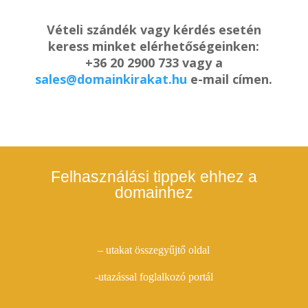
Vételi szándék vagy kérdés esetén
keress minket elérhetőségeinken:
+36 20 2900 733 vagy a
sales@domainkirakat.hu
e-mail címen.
Felhasználási tippek ehhez a
domainhez
– utakat összegyűjtő oldal
-utazással foglalkozó portál