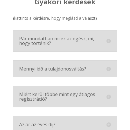
Gyakori kérdések
(kattints a kérdésre, hogy meglásd a választ)
Pár mondatban mi ez az egész, mi,
hogy történik?
Mennyi idő a tulajdonosváltás?
Miért kerül többe mint egy átlagos
regisztráció?
Az ár az éves díj?