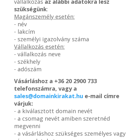
vállalkozás
az alábbi adatokra lesz
szükségünk
:
Magánszemély esetén:
- név
- lakcím
- személyi igazolvány száma
Vállalkozás esetén:
- vállalkozás neve
- székhely
- adószám
Vásárláshoz a
+36 20 2900 733
telefonszámra, vagy a
sales@domainkirakat.hu
e-mail címre
várjuk:
- a kiválasztott domain nevét
- a csomag nevét amiben szeretnéd
megvenni
- a vásárláshoz szükséges személyes vagy