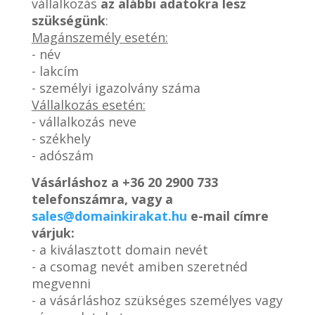
vállalkozás
az alábbi adatokra lesz
szükségünk
:
Magánszemély esetén:
- név
- lakcím
- személyi igazolvány száma
Vállalkozás esetén:
- vállalkozás neve
- székhely
- adószám
Vásárláshoz a
+36 20 2900 733
telefonszámra, vagy a
sales@domainkirakat.hu
e-mail címre
várjuk:
- a kiválasztott domain nevét
- a csomag nevét amiben szeretnéd
megvenni
- a vásárláshoz szükséges személyes vagy