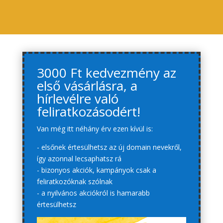
3000 Ft kedvezmény az
első vásárlásra, a
hírlevélre való
feliratkozásodért!
Van még itt néhány érv ezen kívül is:
- elsőnek értesülhetsz az új domain nevekről,
így azonnal lecsaphatsz rá
- bizonyos akciók, kampányok csak a
feliratkozóknak szólnak
- a nyilvános akciókról is hamarabb
értesülhetsz