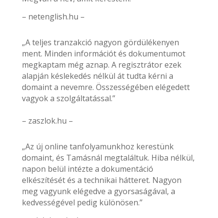
– netenglish.hu –
„A teljes tranzakció nagyon gördülékenyen
ment. Minden információt és dokumentumot
megkaptam még aznap. A regisztrátor ezek
alapján késlekedés nélkül át tudta kérni a
domaint a nevemre. Összességében elégedett
vagyok a szolgáltatással.”
– zaszlok.hu –
„Az új online tanfolyamunkhoz kerestünk
domaint, és Tamásnál megtaláltuk. Hiba nélkül,
napon belül intézte a dokumentáció
elkészítését és a technikai hátteret. Nagyon
meg vagyunk elégedve a gyorsaságával, a
kedvességével pedig különösen.”