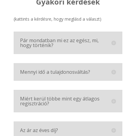
Gyakori kérdések
(kattints a kérdésre, hogy meglásd a választ)
Pár mondatban mi ez az egész, mi,
hogy történik?
Mennyi idő a tulajdonosváltás?
Miért kerül többe mint egy átlagos
regisztráció?
Az ár az éves díj?