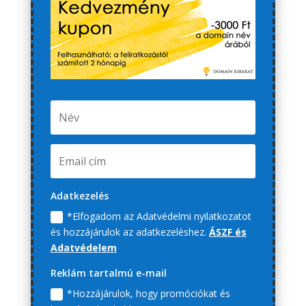
Adatkezelés
*Elfogadom az Adatvédelmi nyilatkozatot
és hozzájárulok az adatkezeléshez.
ÁSZF és
Adatvédelem
Reklám tartalmú e-mail
*Hozzájárulok, hogy promóciókat és