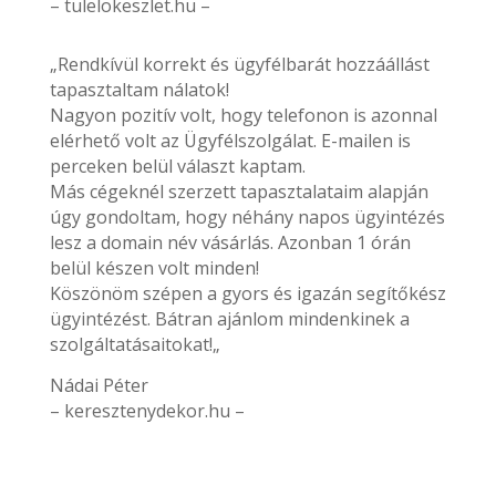
– tulelokeszlet.hu –
„Rendkívül korrekt és ügyfélbarát hozzáállást
tapasztaltam nálatok!
Nagyon pozitív volt, hogy telefonon is azonnal
elérhető volt az Ügyfélszolgálat. E-mailen is
perceken belül választ kaptam.
Más cégeknél szerzett tapasztalataim alapján
úgy gondoltam, hogy néhány napos ügyintézés
lesz a domain név vásárlás. Azonban 1 órán
belül készen volt minden!
Köszönöm szépen a gyors és igazán segítőkész
ügyintézést. Bátran ajánlom mindenkinek a
szolgáltatásaitokat!„
Nádai Péter
– keresztenydekor.hu –