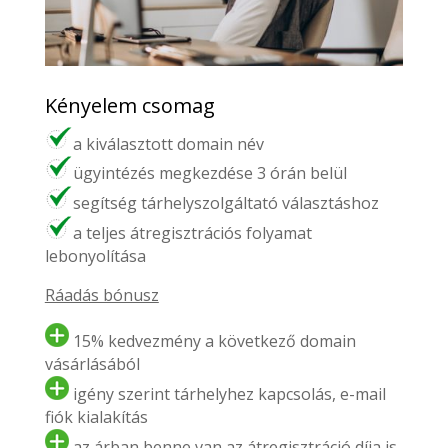
Kényelem csomag
a kiválasztott domain név
ügyintézés megkezdése 3 órán belül
segítség tárhelyszolgáltató választáshoz
a teljes átregisztrációs folyamat
lebonyolítása
Ráadás bónusz
15% kedvezmény a következő domain
vásárlásából
igény szerint tárhelyhez kapcsolás, e-mail
fiók kialakítás
az árban benne van az átregisztráció díja is