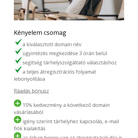
Kényelem csomag
a kiválasztott domain név
ügyintézés megkezdése 3 órán belül
segítség tárhelyszolgáltató választáshoz
a teljes átregisztrációs folyamat
lebonyolítása
Ráadás bónusz
15% kedvezmény a következő domain
vásárlásából
igény szerint tárhelyhez kapcsolás, e-mail
fiók kialakítás
az árban benne van az átregisztráció díja is