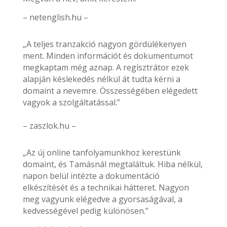
– netenglish.hu –
„A teljes tranzakció nagyon gördülékenyen
ment. Minden információt és dokumentumot
megkaptam még aznap. A regisztrátor ezek
alapján késlekedés nélkül át tudta kérni a
domaint a nevemre. Összességében elégedett
vagyok a szolgáltatással.”
– zaszlok.hu –
„Az új online tanfolyamunkhoz kerestünk
domaint, és Tamásnál megtaláltuk. Hiba nélkül,
napon belül intézte a dokumentáció
elkészítését és a technikai hátteret. Nagyon
meg vagyunk elégedve a gyorsaságával, a
kedvességével pedig különösen.”