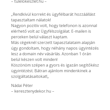
– tulelokeszlet.hu –
„Rendkívül korrekt és ügyfélbarát hozzáállást
tapasztaltam nálatok!
Nagyon pozitív volt, hogy telefonon is azonnal
elérhető volt az Ügyfélszolgálat. E-mailen is
perceken belül választ kaptam.
Más cégeknél szerzett tapasztalataim alapján
úgy gondoltam, hogy néhány napos ügyintézés
lesz a domain név vásárlás. Azonban 1 órán
belül készen volt minden!
Köszönöm szépen a gyors és igazán segítőkész
ügyintézést. Bátran ajánlom mindenkinek a
szolgáltatásaitokat!„
Nádai Péter
– keresztenydekor.hu –