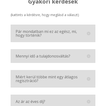
Gyakori kérdések
(kattints a kérdésre, hogy meglásd a választ)
Pár mondatban mi ez az egész, mi,
hogy történik?
Mennyi idő a tulajdonosváltás?
Miért kerül többe mint egy átlagos
regisztráció?
Az ár az éves díj?