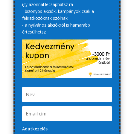
így azonnal lecsaphatsz rá
- bizonyos akciók, kampányok csak a
feliratkozóknak szólnak
- a nyilvános akciókról is hamarabb
értesülhetsz
Adatkezelés