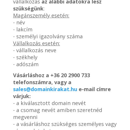
vállalkozás
az alábbi adatokra lesz
szükségünk
:
Magánszemély esetén:
- név
- lakcím
- személyi igazolvány száma
Vállalkozás esetén:
- vállalkozás neve
- székhely
- adószám
Vásárláshoz a
+36 20 2900 733
telefonszámra, vagy a
sales@domainkirakat.hu
e-mail címre
várjuk:
- a kiválasztott domain nevét
- a csomag nevét amiben szeretnéd
megvenni
- a vásárláshoz szükséges személyes vagy