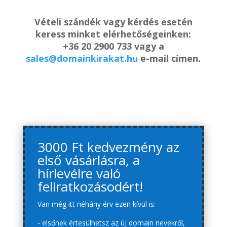
Vételi szándék vagy kérdés esetén
keress minket elérhetőségeinken:
+36 20 2900 733 vagy a
sales@domainkirakat.hu
e-mail címen.
3000 Ft kedvezmény az
első vásárlásra, a
hírlevélre való
feliratkozásodért!
Van még itt néhány érv ezen kívül is:
- elsőnek értesülhetsz az új domain nevekről,