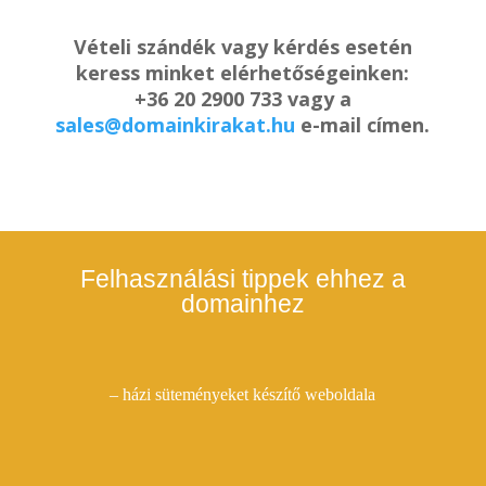
Vételi szándék vagy kérdés esetén
keress minket elérhetőségeinken:
+36 20 2900 733 vagy a
sales@domainkirakat.hu
e-mail címen.
Felhasználási tippek ehhez a
domainhez
– házi süteményeket készítő weboldala