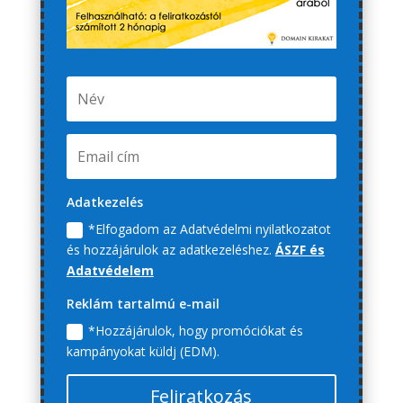
Adatkezelés
*Elfogadom az Adatvédelmi nyilatkozatot
és hozzájárulok az adatkezeléshez.
ÁSZF és
Adatvédelem
Reklám tartalmú e-mail
*Hozzájárulok, hogy promóciókat és
kampányokat küldj (EDM).
Feliratkozás