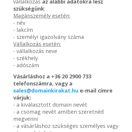
vállalkozás
az alábbi adatokra lesz
szükségünk
:
Magánszemély esetén:
- név
- lakcím
- személyi igazolvány száma
Vállalkozás esetén:
- vállalkozás neve
- székhely
- adószám
Vásárláshoz a
+36 20 2900 733
telefonszámra, vagy a
sales@domainkirakat.hu
e-mail címre
várjuk:
- a kiválasztott domain nevét
- a csomag nevét amiben szeretnéd
megvenni
- a vásárláshoz szükséges személyes vagy