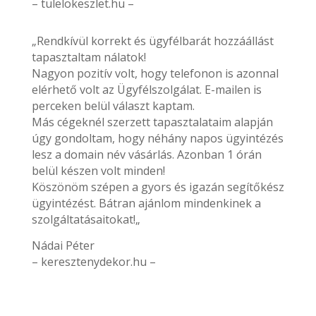
– tulelokeszlet.hu –
„Rendkívül korrekt és ügyfélbarát hozzáállást
tapasztaltam nálatok!
Nagyon pozitív volt, hogy telefonon is azonnal
elérhető volt az Ügyfélszolgálat. E-mailen is
perceken belül választ kaptam.
Más cégeknél szerzett tapasztalataim alapján
úgy gondoltam, hogy néhány napos ügyintézés
lesz a domain név vásárlás. Azonban 1 órán
belül készen volt minden!
Köszönöm szépen a gyors és igazán segítőkész
ügyintézést. Bátran ajánlom mindenkinek a
szolgáltatásaitokat!„
Nádai Péter
– keresztenydekor.hu –