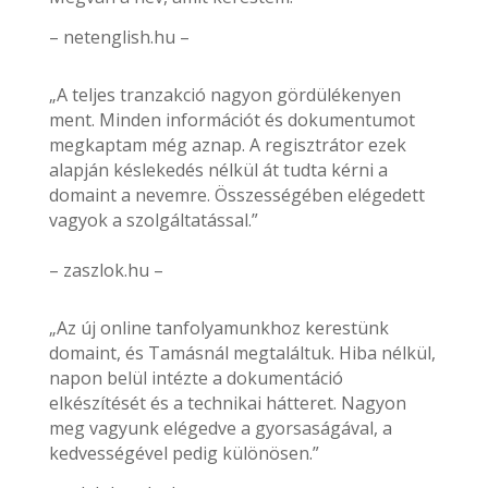
– netenglish.hu –
„A teljes tranzakció nagyon gördülékenyen
ment. Minden információt és dokumentumot
megkaptam még aznap. A regisztrátor ezek
alapján késlekedés nélkül át tudta kérni a
domaint a nevemre. Összességében elégedett
vagyok a szolgáltatással.”
– zaszlok.hu –
„Az új online tanfolyamunkhoz kerestünk
domaint, és Tamásnál megtaláltuk. Hiba nélkül,
napon belül intézte a dokumentáció
elkészítését és a technikai hátteret. Nagyon
meg vagyunk elégedve a gyorsaságával, a
kedvességével pedig különösen.”