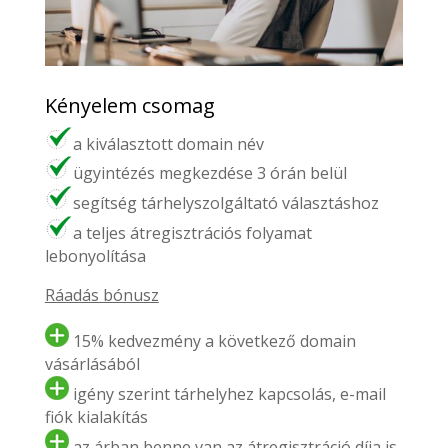
Kényelem csomag
a kiválasztott domain név
ügyintézés megkezdése 3 órán belül
segítség tárhelyszolgáltató választáshoz
a teljes átregisztrációs folyamat
lebonyolítása
Ráadás bónusz
15% kedvezmény a következő domain
vásárlásából
igény szerint tárhelyhez kapcsolás, e-mail
fiók kialakítás
az árban benne van az átregisztráció díja is