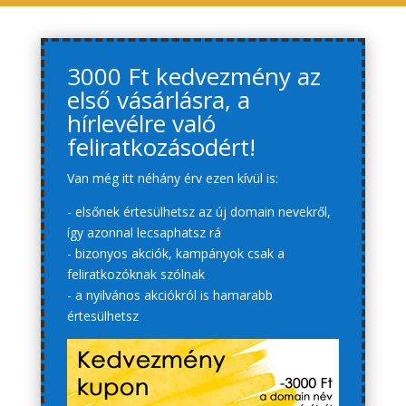
3000 Ft kedvezmény az
első vásárlásra, a
hírlevélre való
feliratkozásodért!
Van még itt néhány érv ezen kívül is:
- elsőnek értesülhetsz az új domain nevekről,
így azonnal lecsaphatsz rá
- bizonyos akciók, kampányok csak a
feliratkozóknak szólnak
- a nyilvános akciókról is hamarabb
értesülhetsz