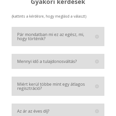
Gyakori kérdések
(kattints a kérdésre, hogy meglásd a választ)
Pár mondatban mi ez az egész, mi,
hogy történik?
Mennyi idő a tulajdonosváltás?
Miért kerül többe mint egy átlagos
regisztráció?
Az ár az éves díj?