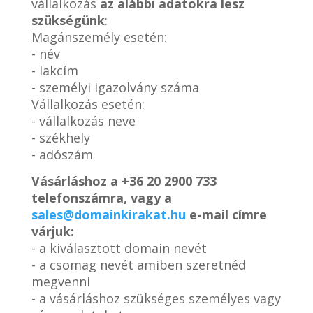
vállalkozás
az alábbi adatokra lesz
szükségünk
:
Magánszemély esetén:
- név
- lakcím
- személyi igazolvány száma
Vállalkozás esetén:
- vállalkozás neve
- székhely
- adószám
Vásárláshoz a
+36 20 2900 733
telefonszámra, vagy a
sales@domainkirakat.hu
e-mail címre
várjuk:
- a kiválasztott domain nevét
- a csomag nevét amiben szeretnéd
megvenni
- a vásárláshoz szükséges személyes vagy