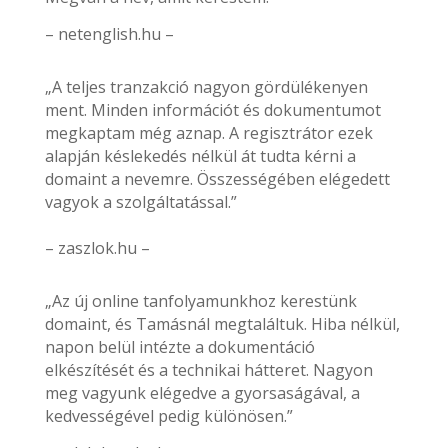
– netenglish.hu –
„A teljes tranzakció nagyon gördülékenyen
ment. Minden információt és dokumentumot
megkaptam még aznap. A regisztrátor ezek
alapján késlekedés nélkül át tudta kérni a
domaint a nevemre. Összességében elégedett
vagyok a szolgáltatással.”
– zaszlok.hu –
„Az új online tanfolyamunkhoz kerestünk
domaint, és Tamásnál megtaláltuk. Hiba nélkül,
napon belül intézte a dokumentáció
elkészítését és a technikai hátteret. Nagyon
meg vagyunk elégedve a gyorsaságával, a
kedvességével pedig különösen.”