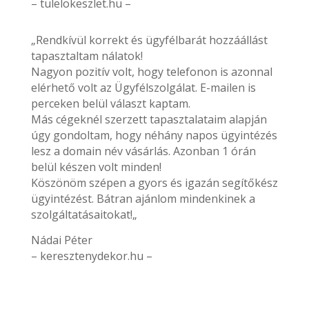
– tulelokeszlet.hu –
„Rendkívül korrekt és ügyfélbarát hozzáállást
tapasztaltam nálatok!
Nagyon pozitív volt, hogy telefonon is azonnal
elérhető volt az Ügyfélszolgálat. E-mailen is
perceken belül választ kaptam.
Más cégeknél szerzett tapasztalataim alapján
úgy gondoltam, hogy néhány napos ügyintézés
lesz a domain név vásárlás. Azonban 1 órán
belül készen volt minden!
Köszönöm szépen a gyors és igazán segítőkész
ügyintézést. Bátran ajánlom mindenkinek a
szolgáltatásaitokat!„
Nádai Péter
– keresztenydekor.hu –