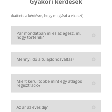
Gyakori kérdések
(kattints a kérdésre, hogy meglásd a választ)
Pár mondatban mi ez az egész, mi,
hogy történik?
Mennyi idő a tulajdonosváltás?
Miért kerül többe mint egy átlagos
regisztráció?
Az ár az éves díj?