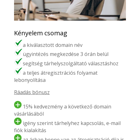
Kényelem csomag
a kiválasztott domain név
ügyintézés megkezdése 3 órán belül
segítség tárhelyszolgáltató választáshoz
a teljes átregisztrációs folyamat
lebonyolítása
Ráadás bónusz
15% kedvezmény a következő domain
vásárlásából
igény szerint tárhelyhez kapcsolás, e-mail
fiók kialakítás
az árban benne van az átregisztráció díja is