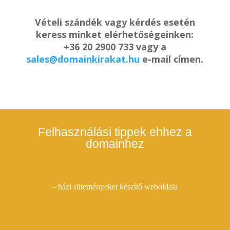
Vételi szándék vagy kérdés esetén
keress minket elérhetőségeinken:
+36 20 2900 733 vagy a
sales@domainkirakat.hu
e-mail címen.
Felhasználási tippek ehhez a
domainhez
– házi süteményeket készítő weboldala