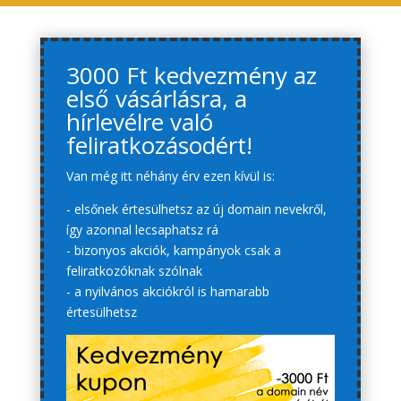
3000 Ft kedvezmény az
első vásárlásra, a
hírlevélre való
feliratkozásodért!
Van még itt néhány érv ezen kívül is:
- elsőnek értesülhetsz az új domain nevekről,
így azonnal lecsaphatsz rá
- bizonyos akciók, kampányok csak a
feliratkozóknak szólnak
- a nyilvános akciókról is hamarabb
értesülhetsz