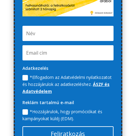
Adatkezelés
*Elfogadom az Adatvédelmi nyilatkozatot
és hozzájárulok az adatkezeléshez.
ÁSZF és
Adatvédelem
Reklám tartalmú e-mail
*Hozzájárulok, hogy promóciókat és
kampányokat küldj (EDM).
Feliratkozás