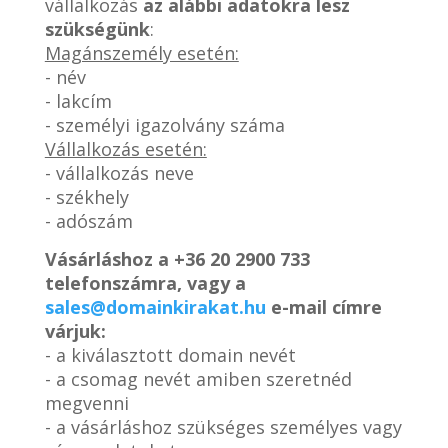
vállalkozás
az alábbi adatokra lesz
szükségünk
:
Magánszemély esetén:
- név
- lakcím
- személyi igazolvány száma
Vállalkozás esetén:
- vállalkozás neve
- székhely
- adószám
Vásárláshoz a
+36 20 2900 733
telefonszámra, vagy a
sales@domainkirakat.hu
e-mail címre
várjuk:
- a kiválasztott domain nevét
- a csomag nevét amiben szeretnéd
megvenni
- a vásárláshoz szükséges személyes vagy