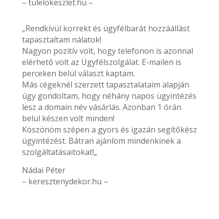
– tulelokeszlet.hu –
„Rendkívül korrekt és ügyfélbarát hozzáállást
tapasztaltam nálatok!
Nagyon pozitív volt, hogy telefonon is azonnal
elérhető volt az Ügyfélszolgálat. E-mailen is
perceken belül választ kaptam.
Más cégeknél szerzett tapasztalataim alapján
úgy gondoltam, hogy néhány napos ügyintézés
lesz a domain név vásárlás. Azonban 1 órán
belül készen volt minden!
Köszönöm szépen a gyors és igazán segítőkész
ügyintézést. Bátran ajánlom mindenkinek a
szolgáltatásaitokat!„
Nádai Péter
– keresztenydekor.hu –