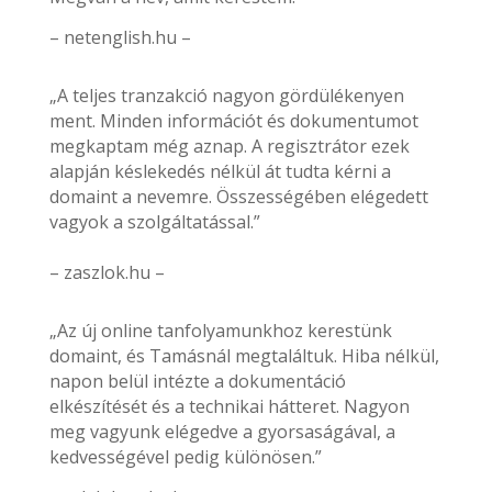
– netenglish.hu –
„A teljes tranzakció nagyon gördülékenyen
ment. Minden információt és dokumentumot
megkaptam még aznap. A regisztrátor ezek
alapján késlekedés nélkül át tudta kérni a
domaint a nevemre. Összességében elégedett
vagyok a szolgáltatással.”
– zaszlok.hu –
„Az új online tanfolyamunkhoz kerestünk
domaint, és Tamásnál megtaláltuk. Hiba nélkül,
napon belül intézte a dokumentáció
elkészítését és a technikai hátteret. Nagyon
meg vagyunk elégedve a gyorsaságával, a
kedvességével pedig különösen.”