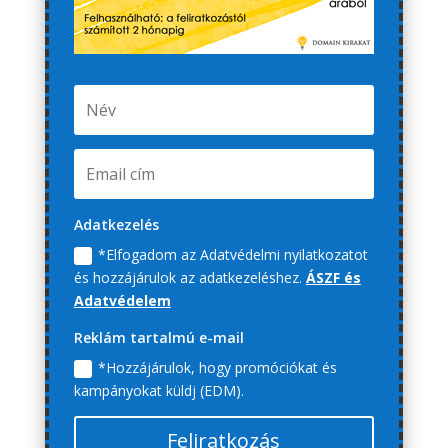
Adatkezelés
*Elfogadom az Adatvédelmi nyilatkozatot
és hozzájárulok az adatkezeléshez.
ÁSZF és
Adatvédelem
Reklám tartalmú e-mail
*Hozzájárulok, hogy promóciókat és
kampányokat küldj (EDM).
Feliratkozás