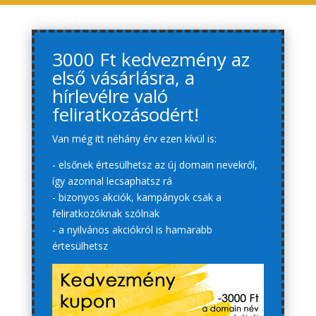
3000 Ft kedvezmény az
első vásárlásra, a
hírlevélre való
feliratkozásodért!
Van még itt néhány érv ezen kívül is:
- elsőnek értesülhetsz az új domain nevekről,
így azonnal lecsaphatsz rá
- bizonyos akciók, kampányok csak a
feliratkozóknak szólnak
- a nyilvános akciókról is hamarabb
értesülhetsz