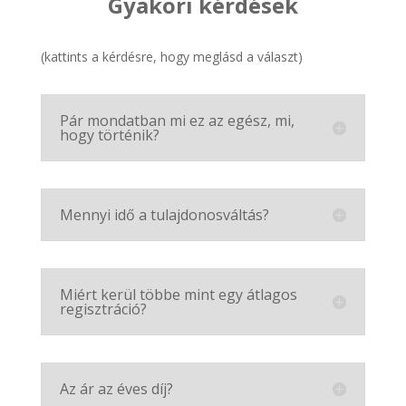
Gyakori kérdések
(kattints a kérdésre, hogy meglásd a választ)
Pár mondatban mi ez az egész, mi,
hogy történik?
Mennyi idő a tulajdonosváltás?
Miért kerül többe mint egy átlagos
regisztráció?
Az ár az éves díj?