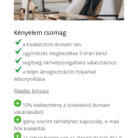
Kényelem csomag
a kiválasztott domain név
ügyintézés megkezdése 3 órán belül
segítség tárhelyszolgáltató választáshoz
a teljes átregisztrációs folyamat
lebonyolítása
Ráadás bónusz
15% kedvezmény a következő domain
vásárlásából
igény szerint tárhelyhez kapcsolás, e-mail
fiók kialakítás
az árban benne van az átregisztráció díja is