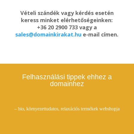
Vételi szándék vagy kérdés esetén
keress minket elérhetőségeinken:
+36 20 2900 733 vagy a
sales@domainkirakat.hu
e-mail címen.
Felhasználási tippek ehhez a
domainhez
– bio, környezettudatos, relaxációs termékek webshopja