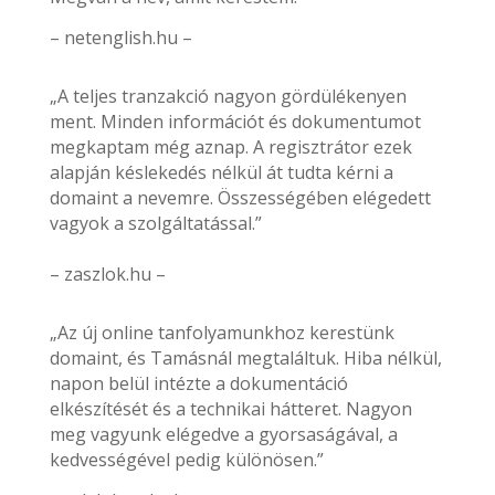
– netenglish.hu –
„A teljes tranzakció nagyon gördülékenyen
ment. Minden információt és dokumentumot
megkaptam még aznap. A regisztrátor ezek
alapján késlekedés nélkül át tudta kérni a
domaint a nevemre. Összességében elégedett
vagyok a szolgáltatással.”
– zaszlok.hu –
„Az új online tanfolyamunkhoz kerestünk
domaint, és Tamásnál megtaláltuk. Hiba nélkül,
napon belül intézte a dokumentáció
elkészítését és a technikai hátteret. Nagyon
meg vagyunk elégedve a gyorsaságával, a
kedvességével pedig különösen.”