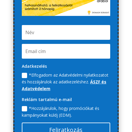
Adatkezelés
*Elfogadom az Adatvédelmi nyilatkozatot
és hozzájárulok az adatkezeléshez.
ÁSZF és
Adatvédelem
Reklám tartalmú e-mail
*Hozzájárulok, hogy promóciókat és
kampányokat küldj (EDM).
Feliratkozás