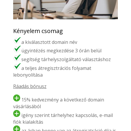
Kényelem csomag
a kiválasztott domain név
ügyintézés megkezdése 3 órán belül
segítség tárhelyszolgáltató választáshoz
a teljes átregisztrációs folyamat
lebonyolítása
Ráadás bónusz
15% kedvezmény a következő domain
vásárlásából
igény szerint tárhelyhez kapcsolás, e-mail
fiók kialakítás
az árban benne van az átregisztráció díja is