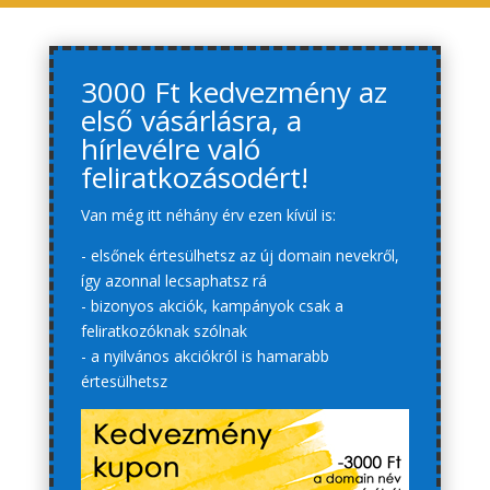
3000 Ft kedvezmény az
első vásárlásra, a
hírlevélre való
feliratkozásodért!
Van még itt néhány érv ezen kívül is:
- elsőnek értesülhetsz az új domain nevekről,
így azonnal lecsaphatsz rá
- bizonyos akciók, kampányok csak a
feliratkozóknak szólnak
- a nyilvános akciókról is hamarabb
értesülhetsz