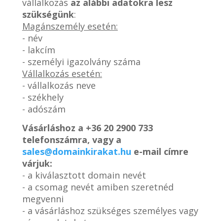
vállalkozás
az alábbi adatokra lesz
szükségünk
:
Magánszemély esetén:
- név
- lakcím
- személyi igazolvány száma
Vállalkozás esetén:
- vállalkozás neve
- székhely
- adószám
Vásárláshoz a
+36 20 2900 733
telefonszámra, vagy a
sales@domainkirakat.hu
e-mail címre
várjuk:
- a kiválasztott domain nevét
- a csomag nevét amiben szeretnéd
megvenni
- a vásárláshoz szükséges személyes vagy