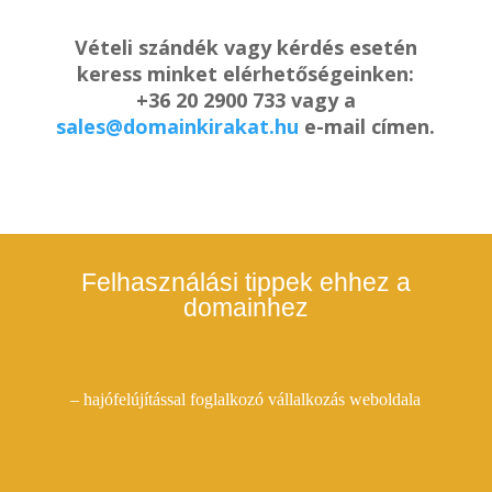
Vételi szándék vagy kérdés esetén
keress minket elérhetőségeinken:
+36 20 2900 733 vagy a
sales@domainkirakat.hu
e-mail címen.
Felhasználási tippek ehhez a
domainhez
– hajófelújítással foglalkozó vállalkozás weboldala