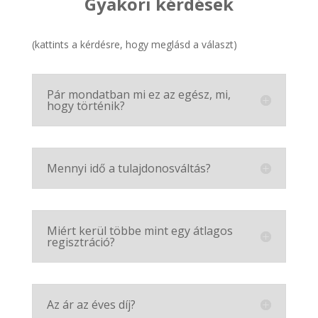
Gyakori kérdések
(kattints a kérdésre, hogy meglásd a választ)
Pár mondatban mi ez az egész, mi,
hogy történik?
Mennyi idő a tulajdonosváltás?
Miért kerül többe mint egy átlagos
regisztráció?
Az ár az éves díj?