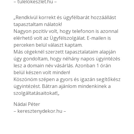
– tulelokeszlet.hu –
„Rendkívül korrekt és ügyfélbarát hozzáállást
tapasztaltam nálatok!
Nagyon pozitív volt, hogy telefonon is azonnal
elérhető volt az Ügyfélszolgálat. E-mailen is
perceken belül választ kaptam.
Más cégeknél szerzett tapasztalataim alapján
úgy gondoltam, hogy néhány napos ügyintézés
lesz a domain név vásárlás. Azonban 1 órán
belül készen volt minden!
Köszönöm szépen a gyors és igazán segítőkész
ügyintézést. Bátran ajánlom mindenkinek a
szolgáltatásaitokat!„
Nádai Péter
– keresztenydekor.hu –