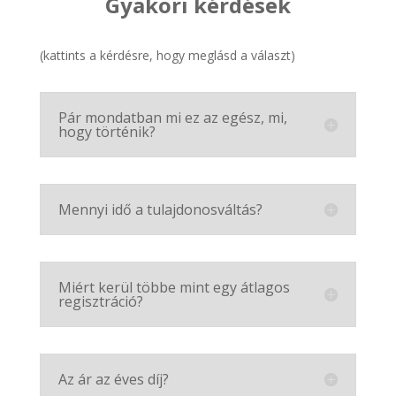
Gyakori kérdések
(kattints a kérdésre, hogy meglásd a választ)
Pár mondatban mi ez az egész, mi,
hogy történik?
Mennyi idő a tulajdonosváltás?
Miért kerül többe mint egy átlagos
regisztráció?
Az ár az éves díj?