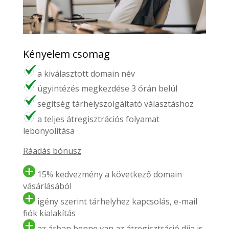
Kényelem csomag
a kiválasztott domain név
ügyintézés megkezdése 3 órán belül
segítség tárhelyszolgáltató választáshoz
a teljes átregisztrációs folyamat
lebonyolítása
Ráadás bónusz
15% kedvezmény a következő domain
vásárlásából
igény szerint tárhelyhez kapcsolás, e-mail
fiók kialakítás
az árban benne van az átregisztráció díja is