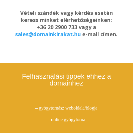
Vételi szándék vagy kérdés esetén
keress minket elérhetőségeinken:
+36 20 2900 733 vagy a
sales@domainkirakat.hu
e-mail címen.
Felhasználási tippek ehhez a
domainhez
– gyógytornász weboldala/blogja
– online gyógytorna