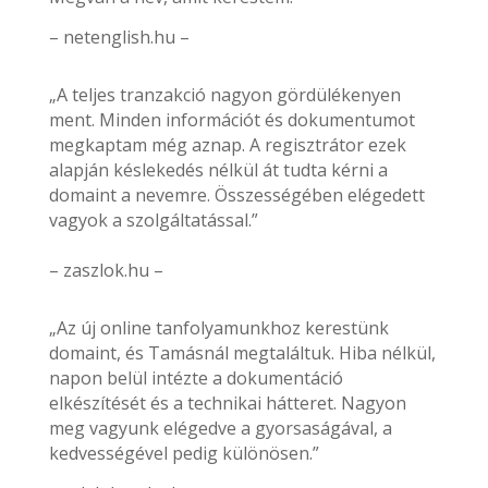
– netenglish.hu –
„A teljes tranzakció nagyon gördülékenyen
ment. Minden információt és dokumentumot
megkaptam még aznap. A regisztrátor ezek
alapján késlekedés nélkül át tudta kérni a
domaint a nevemre. Összességében elégedett
vagyok a szolgáltatással.”
– zaszlok.hu –
„Az új online tanfolyamunkhoz kerestünk
domaint, és Tamásnál megtaláltuk. Hiba nélkül,
napon belül intézte a dokumentáció
elkészítését és a technikai hátteret. Nagyon
meg vagyunk elégedve a gyorsaságával, a
kedvességével pedig különösen.”