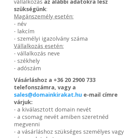
vállalkozás
az alábbi adatokra lesz
szükségünk
:
Magánszemély esetén:
- név
- lakcím
- személyi igazolvány száma
Vállalkozás esetén:
- vállalkozás neve
- székhely
- adószám
Vásárláshoz a
+36 20 2900 733
telefonszámra, vagy a
sales@domainkirakat.hu
e-mail címre
várjuk:
- a kiválasztott domain nevét
- a csomag nevét amiben szeretnéd
megvenni
- a vásárláshoz szükséges személyes vagy