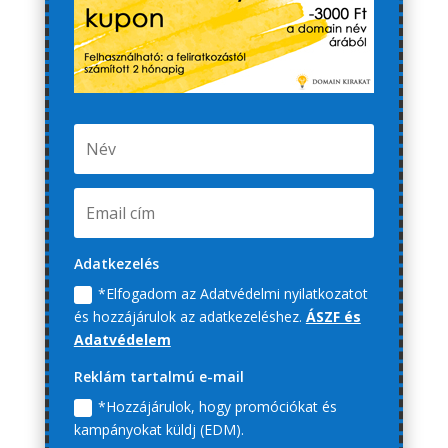
Adatkezelés
*Elfogadom az Adatvédelmi nyilatkozatot
és hozzájárulok az adatkezeléshez.
ÁSZF és
Adatvédelem
Reklám tartalmú e-mail
*Hozzájárulok, hogy promóciókat és
kampányokat küldj (EDM).