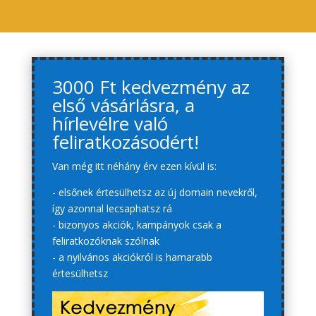
3000 Ft kedvezmény az
első vásárlásra, a
hírlevélre való
feliratkozásodért!
Van még itt néhány érv ezen kívül is:
- elsőnek értesülhetsz az új domain nevekről,
így azonnal lecsaphatsz rá
- bizonyos akciók, kampányok csak a
feliratkozóknak szólnak
- a nyilvános akciókról is hamarabb
értesülhetsz