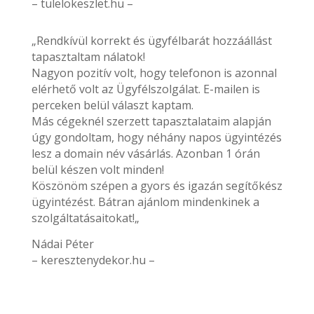
– tulelokeszlet.hu –
„Rendkívül korrekt és ügyfélbarát hozzáállást
tapasztaltam nálatok!
Nagyon pozitív volt, hogy telefonon is azonnal
elérhető volt az Ügyfélszolgálat. E-mailen is
perceken belül választ kaptam.
Más cégeknél szerzett tapasztalataim alapján
úgy gondoltam, hogy néhány napos ügyintézés
lesz a domain név vásárlás. Azonban 1 órán
belül készen volt minden!
Köszönöm szépen a gyors és igazán segítőkész
ügyintézést. Bátran ajánlom mindenkinek a
szolgáltatásaitokat!„
Nádai Péter
– keresztenydekor.hu –