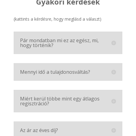
Gyakori kérdések
(kattints a kérdésre, hogy meglásd a választ)
Pár mondatban mi ez az egész, mi,
hogy történik?
Mennyi idő a tulajdonosváltás?
Miért kerül többe mint egy átlagos
regisztráció?
Az ár az éves díj?