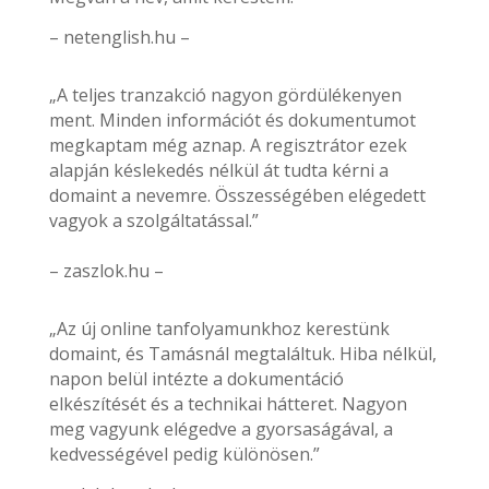
– netenglish.hu –
„A teljes tranzakció nagyon gördülékenyen
ment. Minden információt és dokumentumot
megkaptam még aznap. A regisztrátor ezek
alapján késlekedés nélkül át tudta kérni a
domaint a nevemre. Összességében elégedett
vagyok a szolgáltatással.”
– zaszlok.hu –
„Az új online tanfolyamunkhoz kerestünk
domaint, és Tamásnál megtaláltuk. Hiba nélkül,
napon belül intézte a dokumentáció
elkészítését és a technikai hátteret. Nagyon
meg vagyunk elégedve a gyorsaságával, a
kedvességével pedig különösen.”