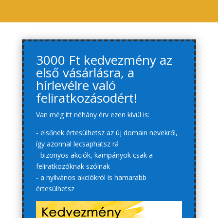
3000 Ft kedvezmény az
első vásárlásra, a
hírlevélre való
feliratkozásodért!
Van még itt néhány érv ezen kívül is:
- elsőnek értesülhetsz az új domain nevekről,
így azonnal lecsaphatsz rá
- bizonyos akciók, kampányok csak a
feliratkozóknak szólnak
- a nyilvános akciókról is hamarabb
értesülhetsz