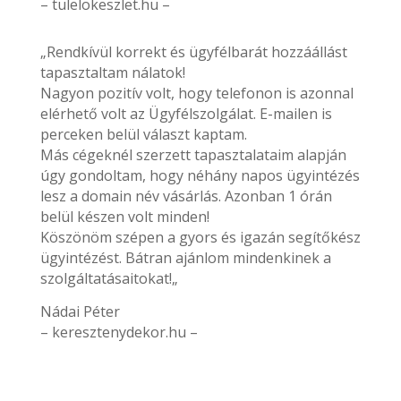
– tulelokeszlet.hu –
„Rendkívül korrekt és ügyfélbarát hozzáállást
tapasztaltam nálatok!
Nagyon pozitív volt, hogy telefonon is azonnal
elérhető volt az Ügyfélszolgálat. E-mailen is
perceken belül választ kaptam.
Más cégeknél szerzett tapasztalataim alapján
úgy gondoltam, hogy néhány napos ügyintézés
lesz a domain név vásárlás. Azonban 1 órán
belül készen volt minden!
Köszönöm szépen a gyors és igazán segítőkész
ügyintézést. Bátran ajánlom mindenkinek a
szolgáltatásaitokat!„
Nádai Péter
– keresztenydekor.hu –