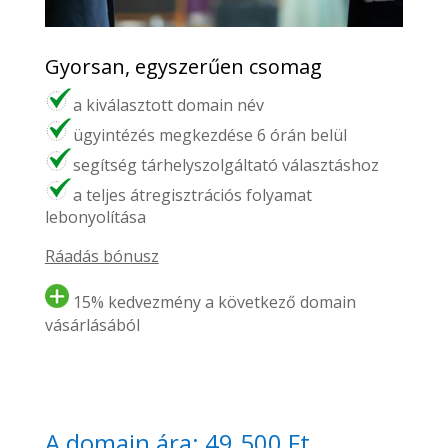
Gyorsan, egyszerűen csomag
a kiválasztott domain név
ügyintézés megkezdése 6 órán belül
segítség tárhelyszolgáltató választáshoz
a teljes átregisztrációs folyamat
lebonyolítása
Ráadás bónusz
15% kedvezmény a következő domain
vásárlásából
A domain ára: 49.500 Ft