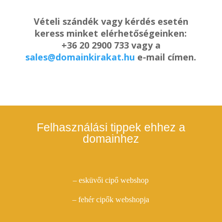
Vételi szándék vagy kérdés esetén
keress minket elérhetőségeinken:
+36 20 2900 733 vagy a
sales@domainkirakat.hu
e-mail címen.
Felhasználási tippek ehhez a
domainhez
– esküvői cipő webshop
– fehér cipők webshopja