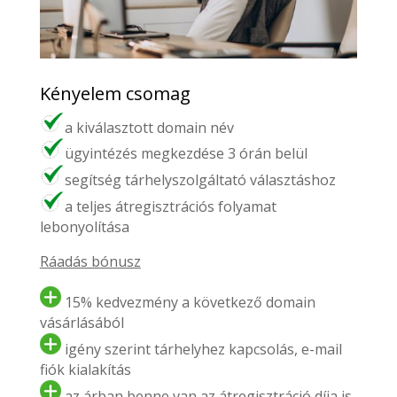
Kényelem csomag
a kiválasztott domain név
ügyintézés megkezdése 3 órán belül
segítség tárhelyszolgáltató választáshoz
a teljes átregisztrációs folyamat
lebonyolítása
Ráadás bónusz
15% kedvezmény a következő domain
vásárlásából
igény szerint tárhelyhez kapcsolás, e-mail
fiók kialakítás
az árban benne van az átregisztráció díja is