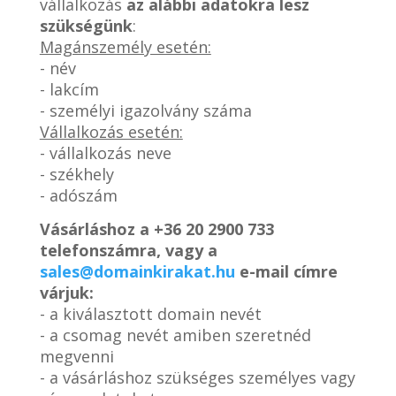
vállalkozás
az alábbi adatokra lesz
szükségünk
:
Magánszemély esetén:
- név
- lakcím
- személyi igazolvány száma
Vállalkozás esetén:
- vállalkozás neve
- székhely
- adószám
Vásárláshoz a
+36 20 2900 733
telefonszámra, vagy a
sales@domainkirakat.hu
e-mail címre
várjuk:
- a kiválasztott domain nevét
- a csomag nevét amiben szeretnéd
megvenni
- a vásárláshoz szükséges személyes vagy