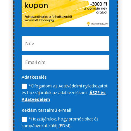
Adatkezelés
*Elfogadom az Adatvédelmi nyilatkozatot
és hozzájárulok az adatkezeléshez.
ÁSZF és
Adatvédelem
Reklám tartalmú e-mail
*Hozzájárulok, hogy promóciókat és
kampányokat küldj (EDM).