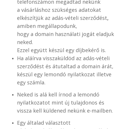
telefonszámon
megadtad nekünk
a vásárláshoz szükséges adatokat
elkészítjük az adás-vételi szerződést
,
amiben megállapodunk,
hogy a domain használati jogát eladjuk
neked.
Ezzel együtt készül egy díjbekérő is.
Ha aláírva visszaküldöd az adás-vételi
szerződést és átutaltad a domain árát,
készül egy lemondó nyilatkozat illetve
egy számla.
Neked is alá kell írnod a lemondó
nyilatkozatot mint új tulajdonos és
vissza kell küldened nekünk e-mailben.
Egy általad választott