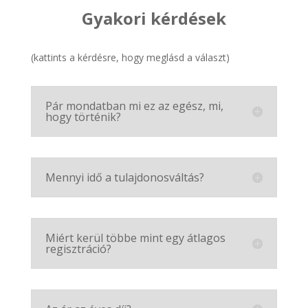
Gyakori kérdések
(kattints a kérdésre, hogy meglásd a választ)
Pár mondatban mi ez az egész, mi,
hogy történik?
Mennyi idő a tulajdonosváltás?
Miért kerül többe mint egy átlagos
regisztráció?