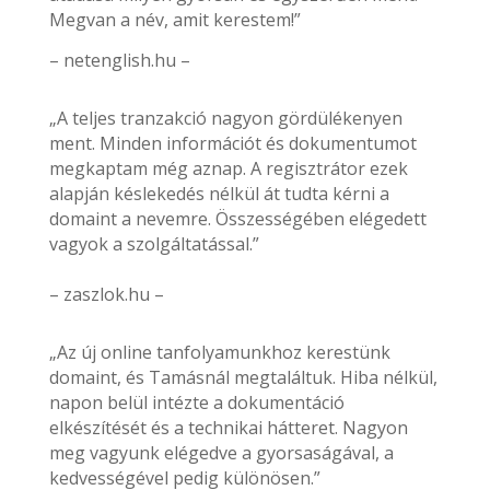
Megvan a név, amit kerestem!”
– netenglish.hu –
„A teljes tranzakció nagyon gördülékenyen
ment. Minden információt és dokumentumot
megkaptam még aznap. A regisztrátor ezek
alapján késlekedés nélkül át tudta kérni a
domaint a nevemre. Összességében elégedett
vagyok a szolgáltatással.”
– zaszlok.hu –
„Az új online tanfolyamunkhoz kerestünk
domaint, és Tamásnál megtaláltuk. Hiba nélkül,
napon belül intézte a dokumentáció
elkészítését és a technikai hátteret. Nagyon
meg vagyunk elégedve a gyorsaságával, a
kedvességével pedig különösen.”