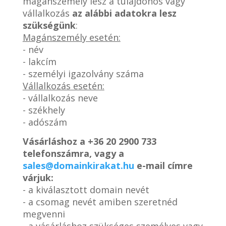
magánszemély lesz a tulajdonos vagy
vállalkozás
az alábbi adatokra lesz
szükségünk
:
Magánszemély esetén:
- név
- lakcím
- személyi igazolvány száma
Vállalkozás esetén:
- vállalkozás neve
- székhely
- adószám
Vásárláshoz a
+36 20 2900 733
telefonszámra, vagy a
sales@domainkirakat.hu
e-mail címre
várjuk:
- a kiválasztott domain nevét
- a csomag nevét amiben szeretnéd
megvenni
- a vásárláshoz szükséges személyes vagy