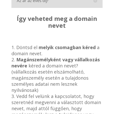
Az ár az éves díj?
Így veheted meg a domain
nevet
1. Döntsd el
melyik csomagban kéred
a
domain nevet.
2.
Magánszemélyként vagy vállalkozás
nevére
kéred a domain nevet?
(vállalkozás esetén elszámolható,
magánszemély esetén a tulajdonos
személyes adatai nem lesznek
nyilvánosak)
3. Vedd fel velünk a kapcsolatot, hogy
szeretnéd megvenni a választott domain
nevet, majd attól függően, hogy