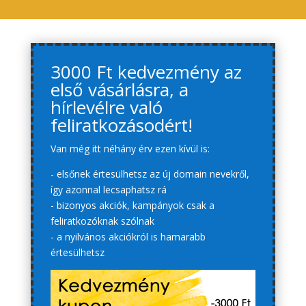
3000 Ft kedvezmény az
első vásárlásra, a
hírlevélre való
feliratkozásodért!
Van még itt néhány érv ezen kívül is:
- elsőnek értesülhetsz az új domain nevekről,
így azonnal lecsaphatsz rá
- bizonyos akciók, kampányok csak a
feliratkozóknak szólnak
- a nyilvános akciókról is hamarabb
értesülhetsz