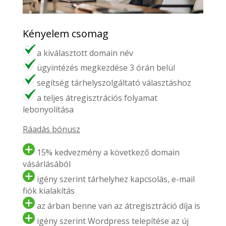
Kényelem csomag
a kiválasztott domain név
ügyintézés megkezdése 3 órán belül
segítség tárhelyszolgáltató választáshoz
a teljes átregisztrációs folyamat
lebonyolítása
Ráadás bónusz
15% kedvezmény a következő domain
vásárlásából
igény szerint tárhelyhez kapcsolás, e-mail
fiók kialakítás
az árban benne van az átregisztráció díja is
igény szerint Wordpress telepítése az új