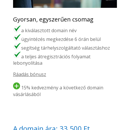
Gyorsan, egyszerűen csomag
a kiválasztott domain név
ügyintézés megkezdése 6 órán belül
segítség tárhelyszolgáltató választáshoz
a teljes átregisztrációs folyamat
lebonyolítása
Ráadás bónusz
15% kedvezmény a következő domain
vásárlásából
A domain ára: 33.500 Ft