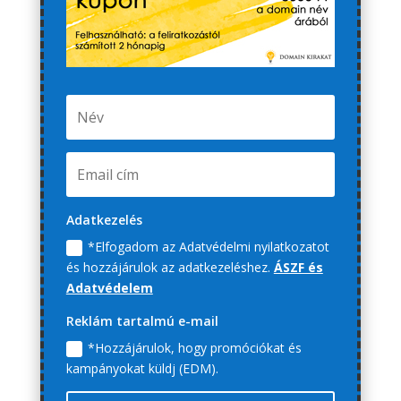
Adatkezelés
*Elfogadom az Adatvédelmi nyilatkozatot
és hozzájárulok az adatkezeléshez.
ÁSZF és
Adatvédelem
Reklám tartalmú e-mail
*Hozzájárulok, hogy promóciókat és
kampányokat küldj (EDM).