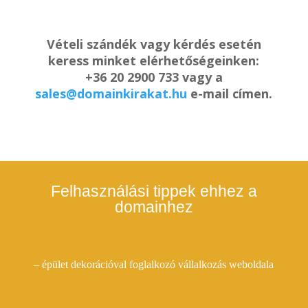
Vételi szándék vagy kérdés esetén
keress minket elérhetőségeinken:
+36 20 2900 733 vagy a
sales@domainkirakat.hu
e-mail címen.
Felhasználási tippek ehhez a
domainhez
– épület dekorációval foglalkozó vállalkozás weboldala