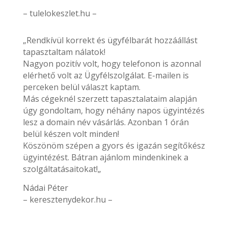
– tulelokeszlet.hu –
„Rendkívül korrekt és ügyfélbarát hozzáállást
tapasztaltam nálatok!
Nagyon pozitív volt, hogy telefonon is azonnal
elérhető volt az Ügyfélszolgálat. E-mailen is
perceken belül választ kaptam.
Más cégeknél szerzett tapasztalataim alapján
úgy gondoltam, hogy néhány napos ügyintézés
lesz a domain név vásárlás. Azonban 1 órán
belül készen volt minden!
Köszönöm szépen a gyors és igazán segítőkész
ügyintézést. Bátran ajánlom mindenkinek a
szolgáltatásaitokat!„
Nádai Péter
– keresztenydekor.hu –