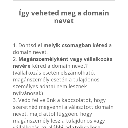
Így veheted meg a domain
nevet
1. Döntsd el
melyik csomagban kéred
a
domain nevet.
2.
Magánszemélyként vagy vállalkozás
nevére
kéred a domain nevet?
(vállalkozás esetén elszámolható,
magánszemély esetén a tulajdonos
személyes adatai nem lesznek
nyilvánosak)
3. Vedd fel velünk a kapcsolatot, hogy
szeretnéd megvenni a választott domain
nevet, majd attól függően, hogy
magánszemély lesz a tulajdonos vagy
vállalkozás
az alábbi adatokra lesz