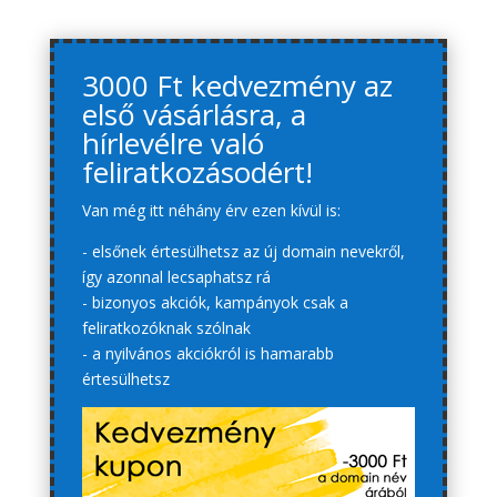
3000 Ft kedvezmény az
első vásárlásra, a
hírlevélre való
feliratkozásodért!
Van még itt néhány érv ezen kívül is:
- elsőnek értesülhetsz az új domain nevekről,
így azonnal lecsaphatsz rá
- bizonyos akciók, kampányok csak a
feliratkozóknak szólnak
- a nyilvános akciókról is hamarabb
értesülhetsz