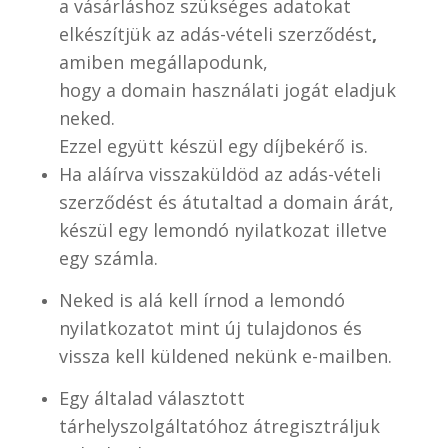
a vásárláshoz szükséges adatokat
elkészítjük az adás-vételi szerződést
,
amiben megállapodunk,
hogy a domain használati jogát eladjuk
neked.
Ezzel együtt készül egy díjbekérő is.
Ha aláírva visszaküldöd az adás-vételi
szerződést és átutaltad a domain árát,
készül egy lemondó nyilatkozat illetve
egy számla.
Neked is alá kell írnod a lemondó
nyilatkozatot mint új tulajdonos és
vissza kell küldened nekünk e-mailben.
Egy általad választott
tárhelyszolgáltatóhoz átregisztráljuk