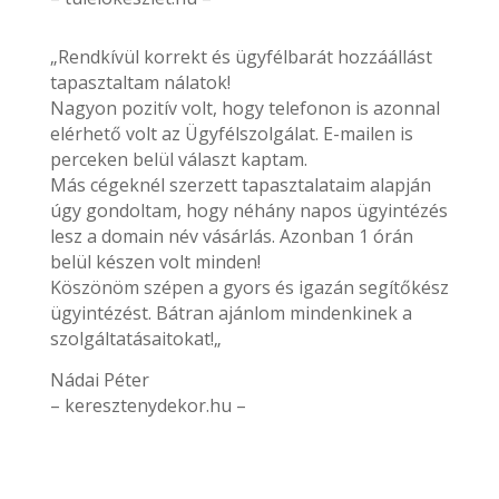
„Rendkívül korrekt és ügyfélbarát hozzáállást
tapasztaltam nálatok!
Nagyon pozitív volt, hogy telefonon is azonnal
elérhető volt az Ügyfélszolgálat. E-mailen is
perceken belül választ kaptam.
Más cégeknél szerzett tapasztalataim alapján
úgy gondoltam, hogy néhány napos ügyintézés
lesz a domain név vásárlás. Azonban 1 órán
belül készen volt minden!
Köszönöm szépen a gyors és igazán segítőkész
ügyintézést. Bátran ajánlom mindenkinek a
szolgáltatásaitokat!„
Nádai Péter
– keresztenydekor.hu –