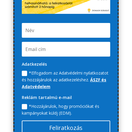
Adatkezelés
*Elfogadom az Adatvédelmi nyilatkozatot
és hozzájárulok az adatkezeléshez.
ÁSZF és
Adatvédelem
Reklám tartalmú e-mail
*Hozzájárulok, hogy promóciókat és
kampányokat küldj (EDM).
Feliratkozás