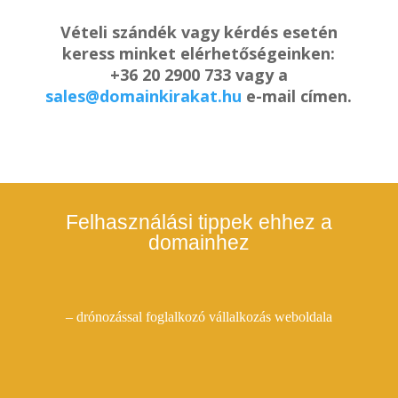
Vételi szándék vagy kérdés esetén
keress minket elérhetőségeinken:
+36 20 2900 733 vagy a
sales@domainkirakat.hu
e-mail címen.
Felhasználási tippek ehhez a
domainhez
–
drónozással foglalkozó vállalkozás weboldala