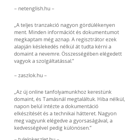
– netenglish.hu –
„A teljes tranzakció nagyon gördülékenyen
ment. Minden információt és dokumentumot
megkaptam még aznap. A regisztrátor ezek
alapján késlekedés nélkül át tudta kérni a
domaint a nevemre. Összességében elégedett
vagyok a szolgáltatással.”
– zaszlok.hu –
„Az új online tanfolyamunkhoz kerestünk
domaint, és Tamásnál megtaláltuk. Hiba nélkül,
napon belül intézte a dokumentáció
elkészítését és a technikai hátteret. Nagyon
meg vagyunk elégedve a gyorsaságával, a
kedvességével pedig különösen.”
– tulelokeszlet.hu –