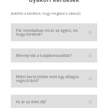
(kattints a kérdésre, hogy meglásd a választ)
Pár mondatban mi ez az egész, mi,
hogy történik?
Mennyi idő a tulajdonosváltás?
Miért kerül többe mint egy átlagos
regisztráció?
Az ár az éves díj?