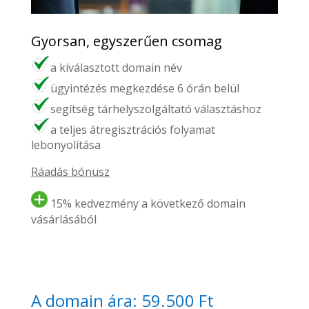
Gyorsan, egyszerűen csomag
a kiválasztott domain név
ügyintézés megkezdése 6 órán belül
segítség tárhelyszolgáltató választáshoz
a teljes átregisztrációs folyamat
lebonyolítása
Ráadás bónusz
15% kedvezmény a következő domain
vásárlásából
A domain ára: 59.500 Ft