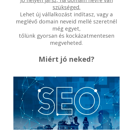
Jó helyen jársz, ha domain névre van
szükséged.
Lehet új vállalkozást indítasz, vagy a
meglévő domain neveid mellé szeretnél
még egyet,
tőlünk gyorsan és kockázatmentesen
megveheted.
Miért jó neked?