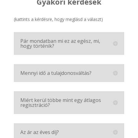
Gyakori kérdések
(kattints a kérdésre, hogy meglásd a választ)
Pár mondatban mi ez az egész, mi,
hogy történik?
Mennyi idő a tulajdonosváltás?
Miért kerül többe mint egy átlagos
regisztráció?
Az ár az éves díj?