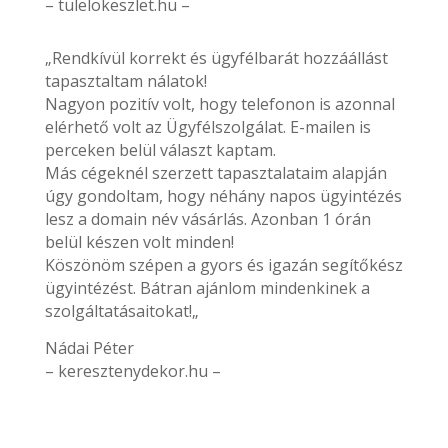
– tulelokeszlet.hu –
„Rendkívül korrekt és ügyfélbarát hozzáállást
tapasztaltam nálatok!
Nagyon pozitív volt, hogy telefonon is azonnal
elérhető volt az Ügyfélszolgálat. E-mailen is
perceken belül választ kaptam.
Más cégeknél szerzett tapasztalataim alapján
úgy gondoltam, hogy néhány napos ügyintézés
lesz a domain név vásárlás. Azonban 1 órán
belül készen volt minden!
Köszönöm szépen a gyors és igazán segítőkész
ügyintézést. Bátran ajánlom mindenkinek a
szolgáltatásaitokat!„
Nádai Péter
– keresztenydekor.hu –