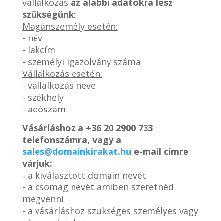
vállalkozás
az alábbi adatokra lesz
szükségünk
:
Magánszemély esetén:
- név
- lakcím
- személyi igazolvány száma
Vállalkozás esetén:
- vállalkozás neve
- székhely
- adószám
Vásárláshoz a
+36 20 2900 733
telefonszámra, vagy a
sales@domainkirakat.hu
e-mail címre
várjuk:
- a kiválasztott domain nevét
- a csomag nevét amiben szeretnéd
megvenni
- a vásárláshoz szükséges személyes vagy