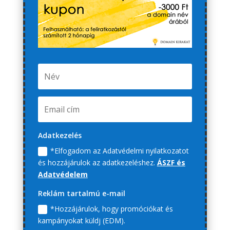
Adatkezelés
*Elfogadom az Adatvédelmi nyilatkozatot
és hozzájárulok az adatkezeléshez.
ÁSZF és
Adatvédelem
Reklám tartalmú e-mail
*Hozzájárulok, hogy promóciókat és
kampányokat küldj (EDM).