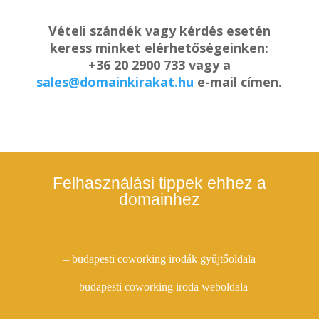
Vételi szándék vagy kérdés esetén
keress minket elérhetőségeinken:
+36 20 2900 733 vagy a
sales@domainkirakat.hu
e-mail címen.
Felhasználási tippek ehhez a
domainhez
– budapesti coworking irodák gyűjtőoldala
– budapesti coworking iroda weboldala