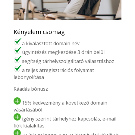
Kényelem csomag
a kiválasztott domain név
ügyintézés megkezdése 3 órán belül
segítség tárhelyszolgáltató választáshoz
a teljes átregisztrációs folyamat
lebonyolítása
Ráadás bónusz
15% kedvezmény a következő domain
vásárlásából
igény szerint tárhelyhez kapcsolás, e-mail
fiók kialakítás
az árban benne van az átregisztráció díja is