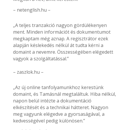
– netenglish.hu –
„A teljes tranzakció nagyon gördülékenyen
ment. Minden információt és dokumentumot
megkaptam még aznap. A regisztrátor ezek
alapján késlekedés nélkül át tudta kérni a
domaint a nevemre. Összességében elégedett
vagyok a szolgáltatással.”
– zaszlok.hu –
„Az új online tanfolyamunkhoz kerestünk
domaint, és Tamásnál megtaláltuk. Hiba nélkül,
napon belül intézte a dokumentáció
elkészítését és a technikai hátteret. Nagyon
meg vagyunk elégedve a gyorsaságával, a
kedvességével pedig különösen.”