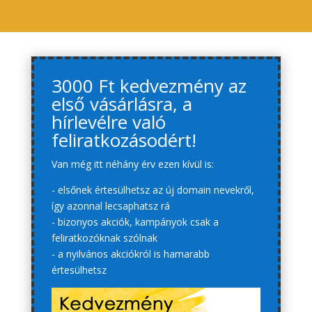
3000 Ft kedvezmény az
első vásárlásra, a
hírlevélre való
feliratkozásodért!
Van még itt néhány érv ezen kívül is:
- elsőnek értesülhetsz az új domain nevekről,
így azonnal lecsaphatsz rá
- bizonyos akciók, kampányok csak a
feliratkozóknak szólnak
- a nyilvános akciókról is hamarabb
értesülhetsz