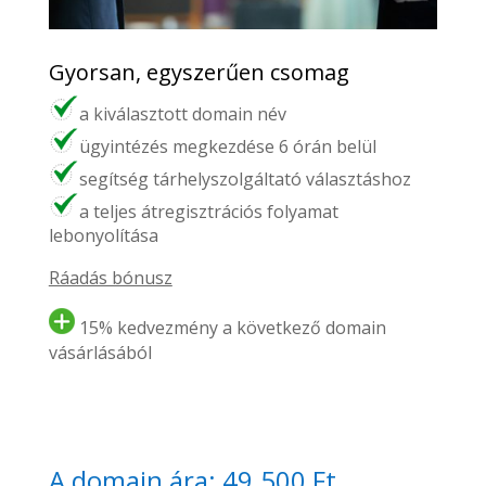
Gyorsan, egyszerűen csomag
a kiválasztott domain név
ügyintézés megkezdése 6 órán belül
segítség tárhelyszolgáltató választáshoz
a teljes átregisztrációs folyamat
lebonyolítása
Ráadás bónusz
15% kedvezmény a következő domain
vásárlásából
A domain ára: 49.500 Ft