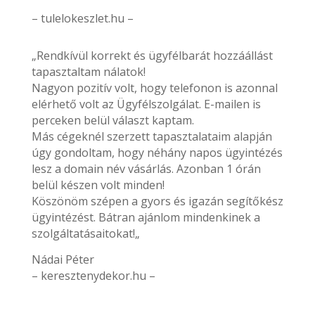
– tulelokeszlet.hu –
„Rendkívül korrekt és ügyfélbarát hozzáállást
tapasztaltam nálatok!
Nagyon pozitív volt, hogy telefonon is azonnal
elérhető volt az Ügyfélszolgálat. E-mailen is
perceken belül választ kaptam.
Más cégeknél szerzett tapasztalataim alapján
úgy gondoltam, hogy néhány napos ügyintézés
lesz a domain név vásárlás. Azonban 1 órán
belül készen volt minden!
Köszönöm szépen a gyors és igazán segítőkész
ügyintézést. Bátran ajánlom mindenkinek a
szolgáltatásaitokat!„
Nádai Péter
– keresztenydekor.hu –