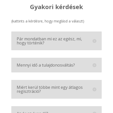
Gyakori kérdések
(kattints a kérdésre, hogy meglásd a választ)
Pár mondatban mi ez az egész, mi,
hogy történik?
Mennyi idő a tulajdonosváltás?
Miért kerül többe mint egy átlagos
regisztráció?