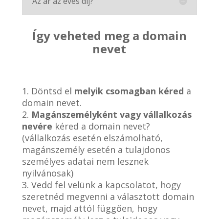
Az ár az éves díj?
Így veheted meg a domain
nevet
1. Döntsd el
melyik csomagban kéred
a
domain nevet.
2.
Magánszemélyként vagy vállalkozás
nevére
kéred a domain nevet?
(vállalkozás esetén elszámolható,
magánszemély esetén a tulajdonos
személyes adatai nem lesznek
nyilvánosak)
3. Vedd fel velünk a kapcsolatot, hogy
szeretnéd megvenni a választott domain
nevet, majd attól függően, hogy