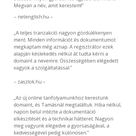
Megvan a név, amit kerestem!”
– netenglish.hu –
„A teljes tranzakció nagyon gördülékenyen
ment. Minden információt és dokumentumot
megkaptam még aznap. A regisztrátor ezek
alapján késlekedés nélkül át tudta kérni a
domaint a nevemre. Összességében elégedett
vagyok a szolgáltatással.”
– zaszlok.hu –
„Az új online tanfolyamunkhoz kerestünk
domaint, és Tamásnál megtaláltuk. Hiba nélkül,
napon belül intézte a dokumentáció
elkészítését és a technikai hátteret. Nagyon
meg vagyunk elégedve a gyorsaságával, a
kedvességével pedig különösen.”