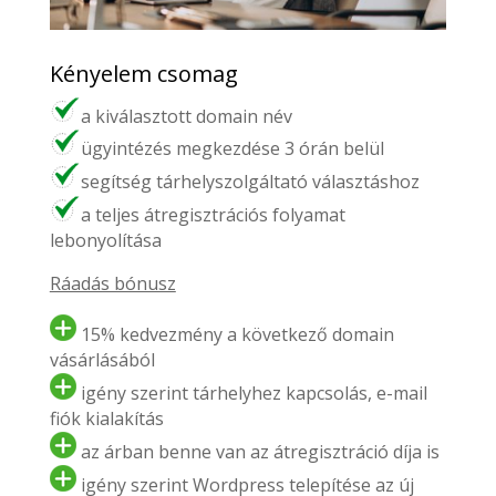
Kényelem csomag
a kiválasztott domain név
ügyintézés megkezdése 3 órán belül
segítség tárhelyszolgáltató választáshoz
a teljes átregisztrációs folyamat
lebonyolítása
Ráadás bónusz
15% kedvezmény a következő domain
vásárlásából
igény szerint tárhelyhez kapcsolás, e-mail
fiók kialakítás
az árban benne van az átregisztráció díja is
igény szerint Wordpress telepítése az új