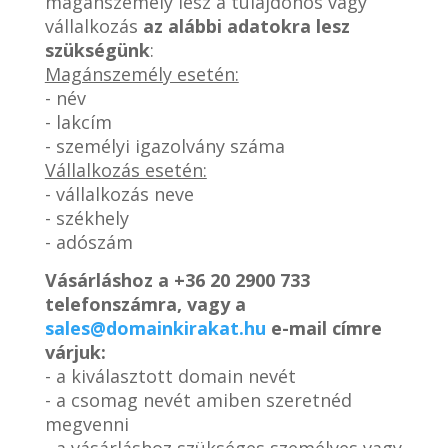
magánszemély lesz a tulajdonos vagy
vállalkozás
az alábbi adatokra lesz
szükségünk
:
Magánszemély esetén:
- név
- lakcím
- személyi igazolvány száma
Vállalkozás esetén:
- vállalkozás neve
- székhely
- adószám
Vásárláshoz a
+36 20 2900 733
telefonszámra, vagy a
sales@domainkirakat.hu
e-mail címre
várjuk:
- a kiválasztott domain nevét
- a csomag nevét amiben szeretnéd
megvenni
- a vásárláshoz szükséges személyes vagy