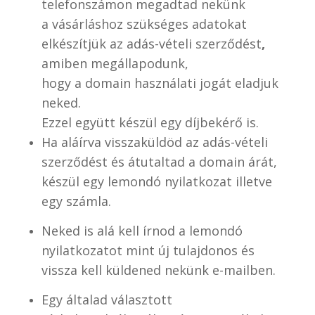
telefonszámon
megadtad nekünk
a vásárláshoz szükséges adatokat
elkészítjük az adás-vételi szerződést
,
amiben megállapodunk,
hogy a domain használati jogát eladjuk
neked.
Ezzel együtt készül egy díjbekérő is.
Ha aláírva visszaküldöd az adás-vételi
szerződést és átutaltad a domain árát,
készül egy lemondó nyilatkozat illetve
egy számla.
Neked is alá kell írnod a lemondó
nyilatkozatot mint új tulajdonos és
vissza kell küldened nekünk e-mailben.
Egy általad választott