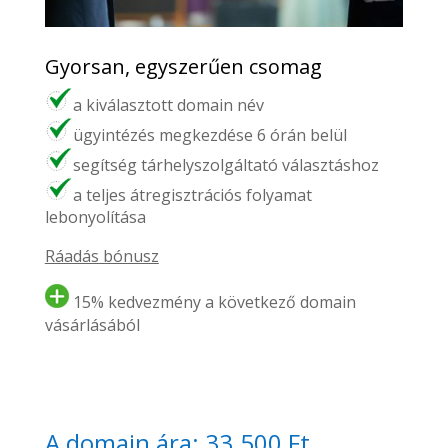
Gyorsan, egyszerűen csomag
a kiválasztott domain név
ügyintézés megkezdése 6 órán belül
segítség tárhelyszolgáltató választáshoz
a teljes átregisztrációs folyamat
lebonyolítása
Ráadás bónusz
15% kedvezmény a következő domain
vásárlásából
A domain ára: 33.500 Ft