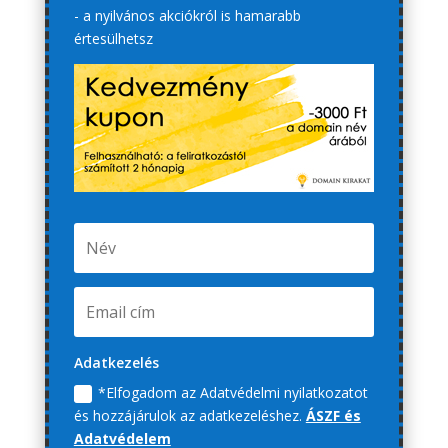
- a nyilvános akciókról is hamarabb
értesülhetsz
Adatkezelés
*Elfogadom az Adatvédelmi nyilatkozatot
és hozzájárulok az adatkezeléshez.
ÁSZF és
Adatvédelem