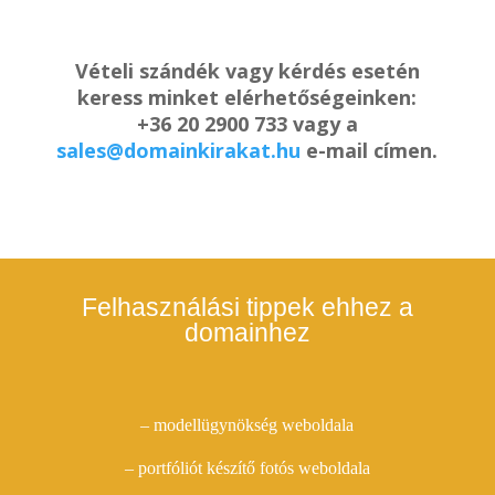
Vételi szándék vagy kérdés esetén
keress minket elérhetőségeinken:
+36 20 2900 733 vagy a
sales@domainkirakat.hu
e-mail címen.
Felhasználási tippek ehhez a
domainhez
– modellügynökség weboldala
– portfóliót készítő fotós weboldala