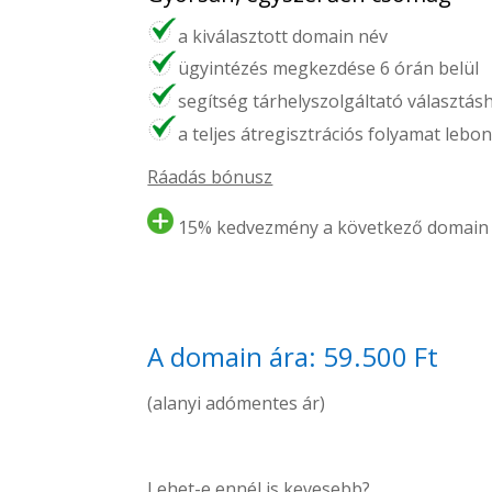
a kiválasztott domain név
ügyintézés megkezdése 6 órán belül
segítség tárhelyszolgáltató választás
a teljes átregisztrációs folyamat lebon
Ráadás bónusz
15% kedvezmény a következő domain 
A domain ára: 59.500 Ft
(alanyi adómentes ár)
Lehet-e ennél is kevesebb?