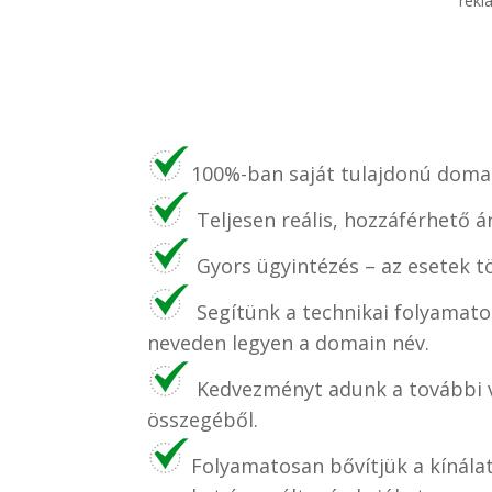
rekl
100%-ban saját tulajdonú domai
Teljesen reális, hozzáférhető á
Gyors ügyintézés – az esetek t
Segítünk a technikai folyamato
neveden legyen a domain név.
Kedvezményt adunk a további v
összegéből.
Folyamatosan bővítjük a kínála