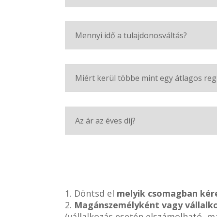
Mennyi idő a tulajdonosváltás?
Miért kerül többe mint egy átlagos reg
Az ár az éves díj?
1. Döntsd el
melyik csomagban kér
2.
Magánszemélyként vagy vállalk
(vállalkozás esetén elszámolható, 