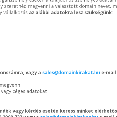
ogy szeretnéd megvenni a választott domain nevet, m
y vállalkozás
az alábbi adatokra lesz szükségünk
:
efonszámra, vagy a
sales@domainkirakat.hu
e-mail 
 megvenni
s vagy céges adatokat
ándék vagy kérdés esetén keress minket elérhető
0 2900 733 vagy a
sales@domainkirakat.hu
e-mail 