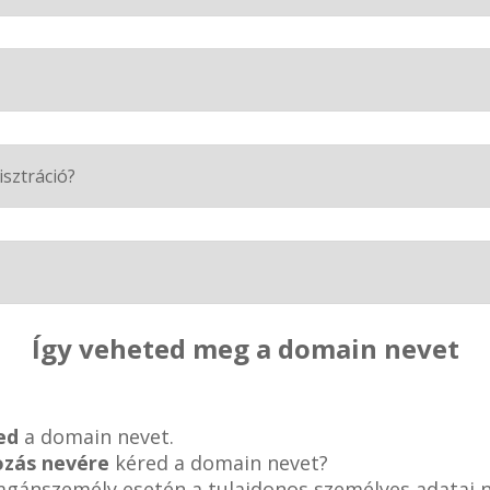
isztráció?
Így veheted meg a domain nevet
ed
a domain nevet.
ozás nevére
kéred a domain nevet?
magánszemély esetén a tulajdonos személyes adatai 