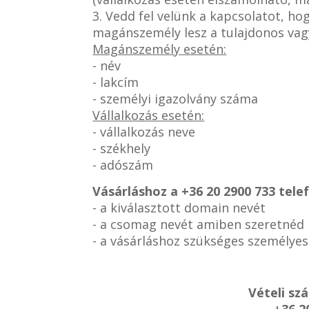
3. Vedd fel velünk a kapcsolatot, h
magánszemély lesz a tulajdonos vag
Magánszemély esetén:
- név
- lakcím
- személyi igazolvány száma
Vállalkozás esetén:
- vállalkozás neve
- székhely
- adószám
Vásárláshoz a
+36 20 2900 733 tel
- a kiválasztott domain nevét
- a csomag nevét amiben szeretnéd
- a vásárláshoz szükséges személye
Vételi sz
+36 2