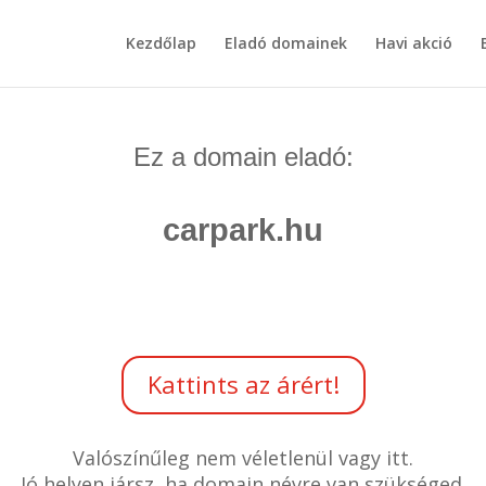
Kezdőlap
Eladó domainek
Havi akció
Ez a domain eladó:
carpark.hu
Kattints az árért!
Valószínűleg nem véletlenül vagy itt.
Jó helyen jársz, ha domain névre van szükséged.