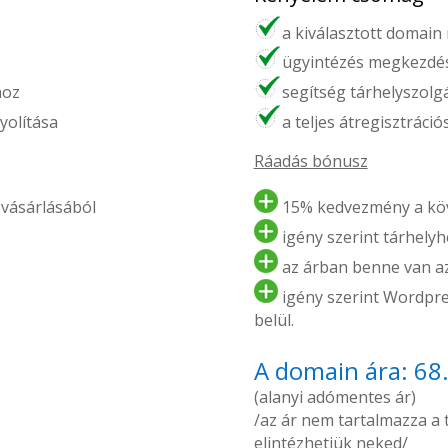
a kiválasztott domain
ügyintézés megkezdés
hoz
segítség tárhelyszolg
yolítása
a teljes átregisztráci
Ráadás bónusz
vásárlásából
15% kedvezmény a köv
igény szerint tárhelyhe
az árban benne van az 
igény szerint Wordpres
belül.
A domain ára: 68
(alanyi adómentes ár)
/az ár nem tartalmazza a tá
elintézhetjük neked/