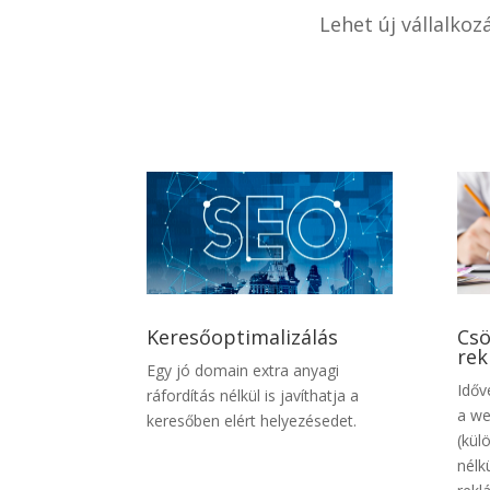
Lehet új vállalko
Keresőoptimalizálás
Csö
rek
Egy jó domain extra anyagi
Időv
ráfordítás nélkül is javíthatja a
a we
keresőben elért helyezésedet.
(kül
nélk