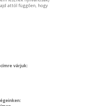
ajd attól függően, hogy
címre várjuk:
ségeinken:
címen.