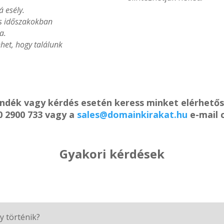
á esély.
es időszakokban
a.
het, hogy találunk
ándék vagy kérdés esetén keress minket elérhető
0 2900 733 vagy a
sales@domainkirakat.hu
e-mail 
Gyakori kérdések
y történik?