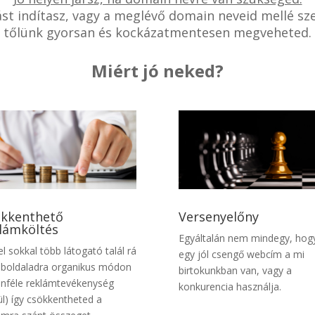
zást indítasz, vagy a meglévő domain neveid mellé sz
tőlünk gyorsan és kockázatmentesen megveheted.
Miért jó neked?
kkenthető
Versenyelőny
lámköltés
Egyáltalán nem mindegy, hog
el sokkal több látogató talál rá
egy jól csengő webcím a mi
boldaladra organikus módon
birtokunkban van, vagy a
önféle reklámtevékenység
konkurencia használja.
ül) így csökkentheted a