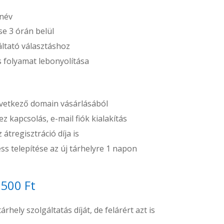
 név
e 3 órán belül
áltató választáshoz
ós folyamat lebonyolítása
etkező domain vásárlásából
z kapcsolás, e-mail fiók kialakítás
átregisztráció díja is
s telepítése az új tárhelyre 1 napon
.500 Ft
rhely szolgáltatás díját, de felárért azt is