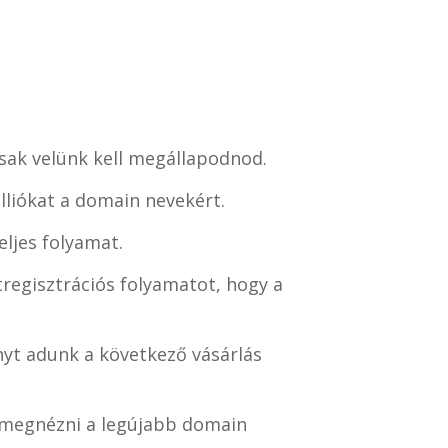
csak velünk kell megállapodnod.
lliókat a domain nevekért.
ljes folyamat.
regisztrációs folyamatot, hogy a
yt adunk a következő vásárlás
i megnézni a legújabb domain