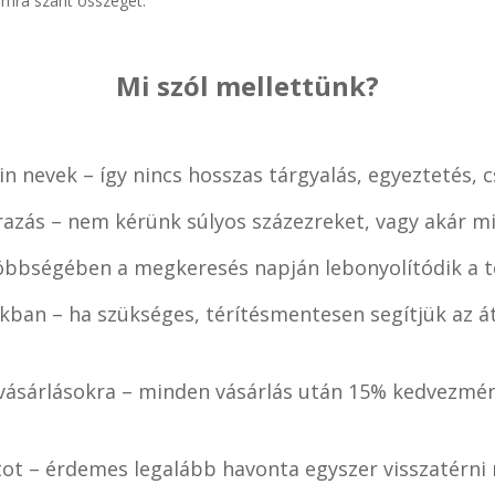
ámra szánt összeget.
Mi szól mellettünk?
n nevek – így nincs hosszas tárgyalás, egyeztetés, 
razás – nem kérünk súlyos százezreket, vagy akár mi
öbbségében a megkeresés napján lebonyolítódik a te
kban – ha szükséges, térítésmentesen segítjük az át
ásárlásokra – minden vásárlás után 15% kedvezmén
tot – érdemes legalább havonta egyszer visszatérn