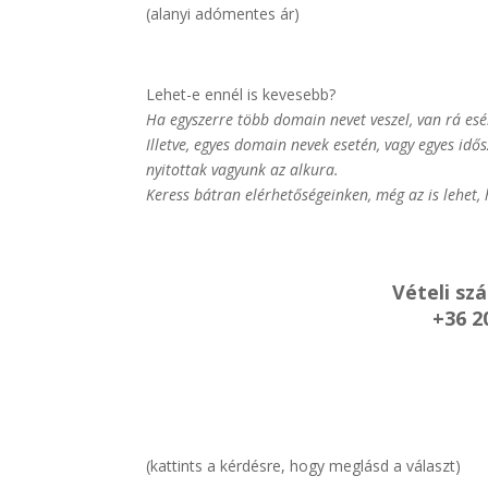
(alanyi adómentes ár)
Lehet-e ennél is kevesebb?
Ha egyszerre több domain nevet veszel, van rá esé
Illetve, egyes domain nevek esetén, vagy egyes id
nyitottak vagyunk az alkura.
Keress bátran elérhetőségeinken, még az is lehet,
Vételi sz
+36 2
(kattints a kérdésre, hogy meglásd a választ)