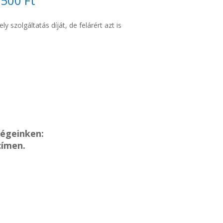
.500 Ft
y szolgáltatás díját, de felárért azt is
ségeinken:
címen.