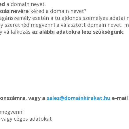
ed
a domain nevet.
ozás nevére
kéred a domain nevet?
magánszemély esetén a tulajdonos személyes adatai 
ogy szeretnéd megvenni a választott domain nevet, m
y vállalkozás
az alábbi adatokra lesz szükségünk
:
efonszámra, vagy a
sales@domainkirakat.hu
e-mail 
 megvenni
s vagy céges adatokat