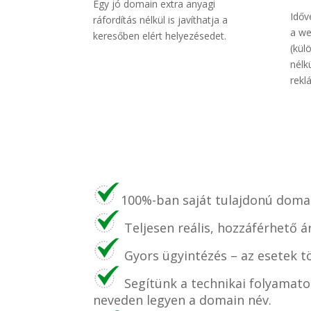
Egy jó domain extra anyagi
Időv
ráfordítás nélkül is javíthatja a
a we
keresőben elért helyezésedet.
(kül
nélk
rekl
100%-ban saját tulajdonú domai
Teljesen reális, hozzáférhető á
Gyors ügyintézés – az esetek t
Segítünk a technikai folyamato
neveden legyen a domain név.