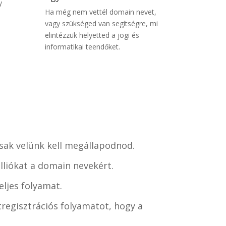
y
Ha még nem vettél domain nevet,
vagy szükséged van segítségre, mi
elintézzük helyetted a jogi és
informatikai teendőket.
csak velünk kell megállapodnod.
lliókat a domain nevekért.
ljes folyamat.
regisztrációs folyamatot, hogy a