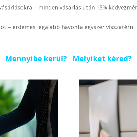
ásárlásokra – minden vásárlás után 15% kedvezmén
tot – érdemes legalább havonta egyszer visszatérn
Mennyibe kerül? Melyiket kéred?