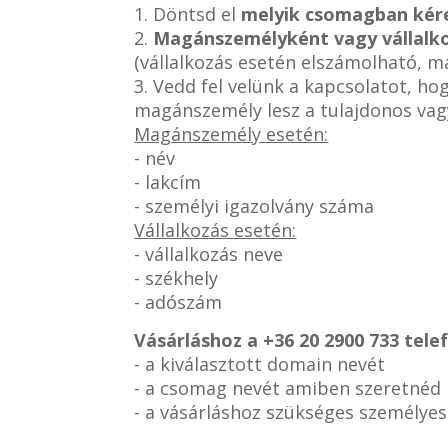
1. Döntsd el
melyik csomagban kér
2.
Magánszemélyként vagy vállalk
(vállalkozás esetén elszámolható, 
3. Vedd fel velünk a kapcsolatot, h
magánszemély lesz a tulajdonos vag
Magánszemély esetén:
- név
- lakcím
- személyi igazolvány száma
Vállalkozás esetén:
- vállalkozás neve
- székhely
- adószám
Vásárláshoz a
+36 20 2900 733 tel
- a kiválasztott domain nevét
- a csomag nevét amiben szeretnéd
- a vásárláshoz szükséges személye