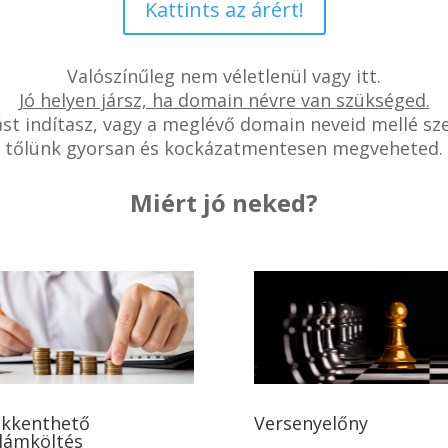
Kattints az árért!
Valószínűleg nem véletlenül vagy itt.
Jó helyen jársz, ha domain névre van szükséged.
zást indítasz, vagy a meglévő domain neveid mellé sz
tőlünk gyorsan és kockázatmentesen megveheted.
Miért jó neked?
kkenthető
Versenyelőny
lámköltés