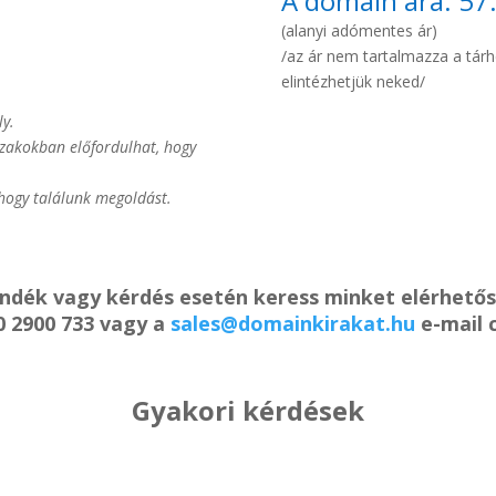
A domain ára: 57
(alanyi adómentes ár)
/az ár nem tartalmazza a tárhel
elintézhetjük neked/
ly.
őszakokban előfordulhat, hogy
 hogy találunk megoldást.
ándék vagy kérdés esetén keress minket elérhető
0 2900 733 vagy a
sales@domainkirakat.hu
e-mail 
Gyakori kérdések