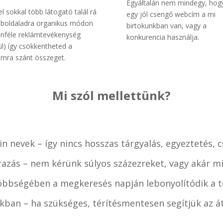
Egyáltalán nem mindegy, hog
el sokkal több látogató talál rá
egy jól csengő webcím a mi
boldaladra organikus módon
birtokunkban van, vagy a
önféle reklámtevékenység
konkurencia használja.
ül) így csökkentheted a
ámra szánt összeget.
Mi szól mellettünk?
n nevek – így nincs hosszas tárgyalás, egyeztetés, 
razás – nem kérünk súlyos százezreket, vagy akár mi
öbbségében a megkeresés napján lebonyolítódik a te
kban – ha szükséges, térítésmentesen segítjük az át