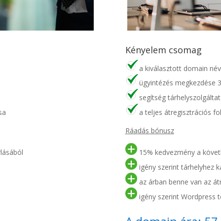
Kényelem csomag
a kiválasztott domain név
ügyintézés megkezdése 3 
segítség tárhelyszolgálta
sa
a teljes átregisztrációs f
Ráadás bónusz
lásából
15% kedvezmény a követk
igény szerint tárhelyhez ka
az árban benne van az átre
igény szerint Wordpress te