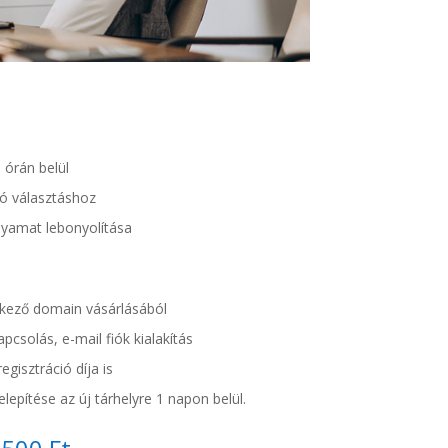
órán belül
tó választáshoz
olyamat lebonyolítása
ező domain vásárlásából
pcsolás, e-mail fiók kialakítás
gisztráció díja is
lepítése az új tárhelyre 1 napon belül.