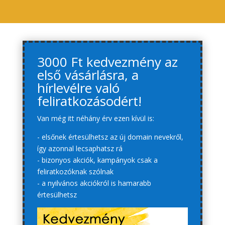
3000 Ft kedvezmény az
első vásárlásra, a
hírlevélre való
feliratkozásodért!
Van még itt néhány érv ezen kívül is:
- elsőnek értesülhetsz az új domain nevekről,
így azonnal lecsaphatsz rá
- bizonyos akciók, kampányok csak a
feliratkozóknak szólnak
- a nyilvános akciókról is hamarabb
értesülhetsz