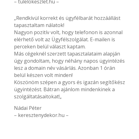
– tulelokeszlet.hu –
„Rendkívül korrekt és ügyfélbarát hozzáállást
tapasztaltam nálatok!
Nagyon pozitív volt, hogy telefonon is azonnal
elérhető volt az Ügyfélszolgálat. E-mailen is
perceken belül választ kaptam.
Más cégeknél szerzett tapasztalataim alapján
úgy gondoltam, hogy néhány napos ügyintézés
lesz a domain név vásárlás. Azonban 1 órán
belül készen volt minden!
Köszönöm szépen a gyors és igazán segítőkész
ügyintézést. Bátran ajánlom mindenkinek a
szolgáltatásaitokat!„
Nádai Péter
– keresztenydekor.hu –