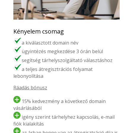
Kényelem csomag
a kiválasztott domain név
ügyintézés megkezdése 3 órán belül
segítség tárhelyszolgáltató választáshoz
a teljes átregisztrációs folyamat
lebonyolítása
Ráadás bónusz
15% kedvezmény a következő domain
vásárlásából
igény szerint tárhelyhez kapcsolás, e-mail
fiók kialakítás
az árban benne van az átregisztráció díja is