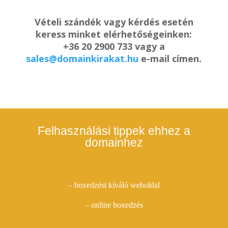
Vételi szándék vagy kérdés esetén
keress minket elérhetőségeinken:
+36 20 2900 733 vagy a
sales@domainkirakat.hu
e-mail címen.
Felhasználási tippek ehhez a
domainhez
– boxedzést kíváló weboldal
– online boxedzés