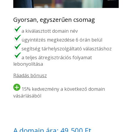
Gyorsan, egyszerűen csomag
a kiválasztott domain név
ügyintézés megkezdése 6 órán belül
segítség tárhelyszolgáltató választáshoz
a teljes átregisztrációs folyamat
lebonyolítása
Ráadás bónusz
15% kedvezmény a következő domain
vásárlásából
A domain ára: 49.500 Ft