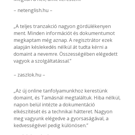
– netenglish.hu –
„A teljes tranzakció nagyon gördülékenyen
ment. Minden információt és dokumentumot
megkaptam még aznap. A regisztrátor ezek
alapján késlekedés nélkül át tudta kérni a
domaint a nevemre. Összességében elégedett
vagyok a szolgáltatással.”
– zaszlok.hu –
„Az új online tanfolyamunkhoz kerestünk
domaint, és Tamásnál megtaláltuk. Hiba nélkül,
napon belül intézte a dokumentáció
elkészítését és a technikai hátteret. Nagyon
meg vagyunk elégedve a gyorsaságával, a
kedvességével pedig különösen.”