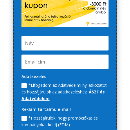
Adatkezelés
*Elfogadom az Adatvédelmi nyilatkozatot
és hozzájárulok az adatkezeléshez.
ÁSZF és
Adatvédelem
Reklám tartalmú e-mail
*Hozzájárulok, hogy promóciókat és
kampányokat küldj (EDM).