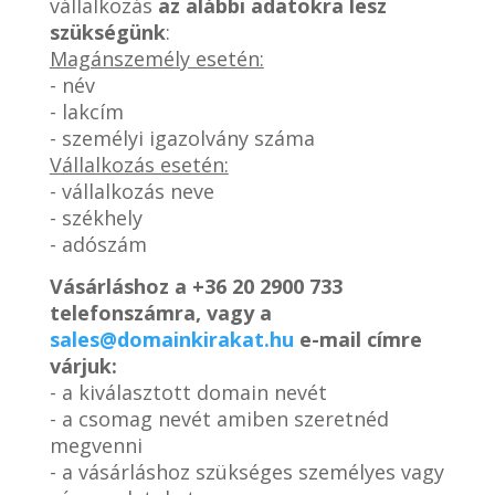
vállalkozás
az alábbi adatokra lesz
szükségünk
:
Magánszemély esetén:
- név
- lakcím
- személyi igazolvány száma
Vállalkozás esetén:
- vállalkozás neve
- székhely
- adószám
Vásárláshoz a
+36 20 2900 733
telefonszámra, vagy a
sales@domainkirakat.hu
e-mail címre
várjuk:
- a kiválasztott domain nevét
- a csomag nevét amiben szeretnéd
megvenni
- a vásárláshoz szükséges személyes vagy