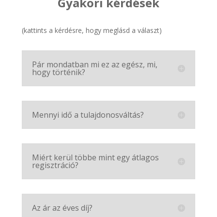
Gyakori kérdések
(kattints a kérdésre, hogy meglásd a választ)
Pár mondatban mi ez az egész, mi,
hogy történik?
Mennyi idő a tulajdonosváltás?
Miért kerül többe mint egy átlagos
regisztráció?
Az ár az éves díj?