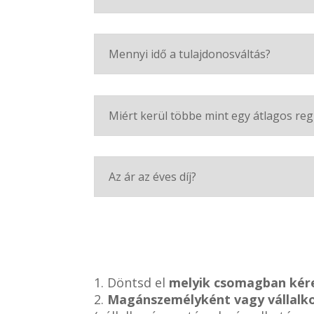
Mennyi idő a tulajdonosváltás?
Miért kerül többe mint egy átlagos reg
Az ár az éves díj?
1. Döntsd el
melyik csomagban kér
2.
Magánszemélyként vagy vállalk