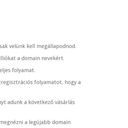
csak velünk kell megállapodnod.
lliókat a domain nevekért.
ljes folyamat.
regisztrációs folyamatot, hogy a
yt adunk a következő vásárlás
i megnézni a legújabb domain