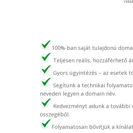
rekl
100%-ban saját tulajdonú domai
Teljesen reális, hozzáférhető á
Gyors ügyintézés – az esetek t
Segítünk a technikai folyamato
neveden legyen a domain név.
Kedvezményt adunk a további v
összegéből.
Folyamatosan bővítjük a kínála