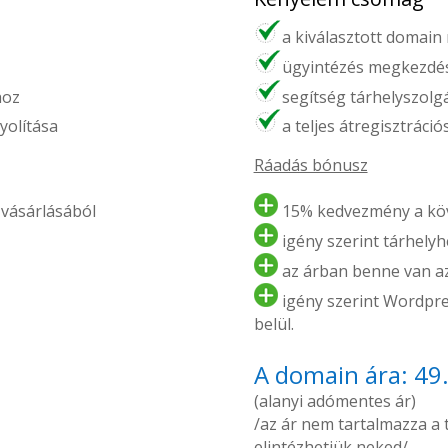
a kiválasztott domain
ügyintézés megkezdés
hoz
segítség tárhelyszolg
yolítása
a teljes átregisztráci
Ráadás bónusz
vásárlásából
15% kedvezmény a köv
igény szerint tárhelyhe
az árban benne van az 
igény szerint Wordpres
belül.
A domain ára: 49
(alanyi adómentes ár)
/az ár nem tartalmazza a tá
elintézhetjük neked/