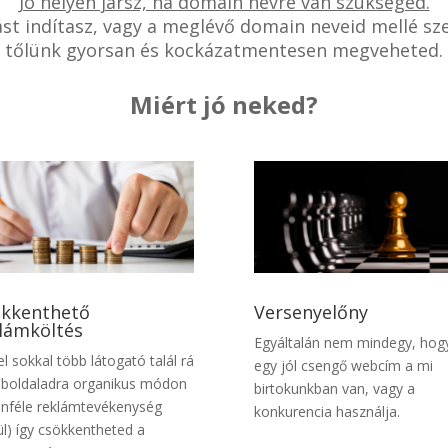
Jó helyen jársz, ha domain névre van szükséged.
zást indítasz, vagy a meglévő domain neveid mellé sz
tőlünk gyorsan és kockázatmentesen megveheted.
Miért jó neked?
kkenthető
Versenyelőny
lámköltés
Egyáltalán nem mindegy, hog
el sokkal több látogató talál rá
egy jól csengő webcím a mi
boldaladra organikus módon
birtokunkban van, vagy a
önféle reklámtevékenység
konkurencia használja.
ül) így csökkentheted a