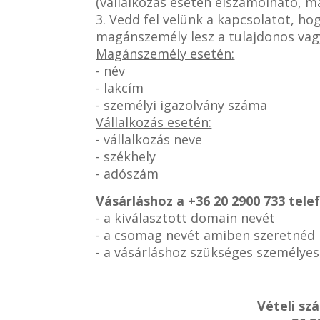
(vállalkozás esetén elszámolható, 
3. Vedd fel velünk a kapcsolatot, h
magánszemély lesz a tulajdonos vag
Magánszemély esetén:
- név
- lakcím
- személyi igazolvány száma
Vállalkozás esetén:
- vállalkozás neve
- székhely
- adószám
Vásárláshoz a
+36 20 2900 733 tel
- a kiválasztott domain nevét
- a csomag nevét amiben szeretnéd
- a vásárláshoz szükséges személye
Vételi sz