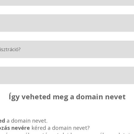
isztráció?
Így veheted meg a domain nevet
ed
a domain nevet.
ozás nevére
kéred a domain nevet?