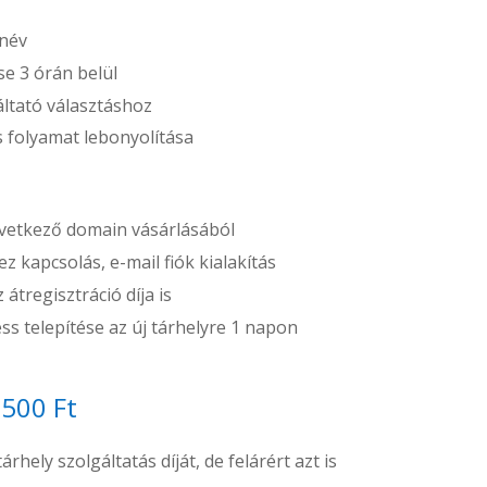
 név
e 3 órán belül
áltató választáshoz
ós folyamat lebonyolítása
etkező domain vásárlásából
z kapcsolás, e-mail fiók kialakítás
átregisztráció díja is
s telepítése az új tárhelyre 1 napon
.500 Ft
rhely szolgáltatás díját, de felárért azt is