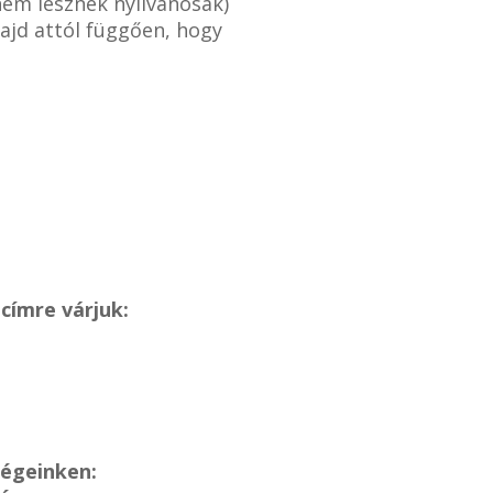
nem lesznek nyilvánosak)
ajd attól függően, hogy
címre várjuk:
ségeinken: