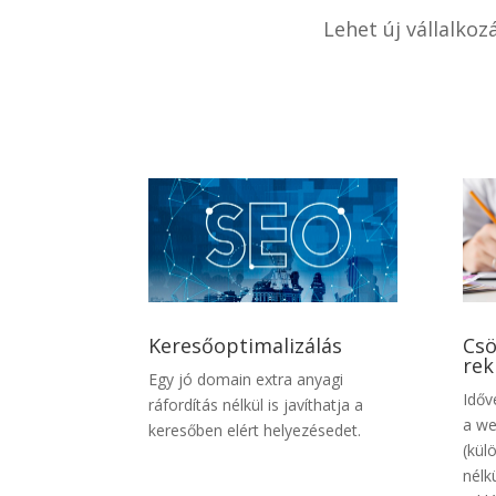
Lehet új vállalko
Keresőoptimalizálás
Csö
rek
Egy jó domain extra anyagi
Időv
ráfordítás nélkül is javíthatja a
a we
keresőben elért helyezésedet.
(kül
nélk