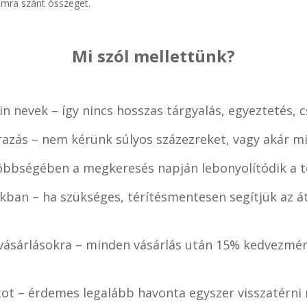
ámra szánt összeget.
Mi szól mellettünk?
n nevek – így nincs hosszas tárgyalás, egyeztetés, 
razás – nem kérünk súlyos százezreket, vagy akár mi
öbbségében a megkeresés napján lebonyolítódik a te
kban – ha szükséges, térítésmentesen segítjük az át
ásárlásokra – minden vásárlás után 15% kedvezmén
tot – érdemes legalább havonta egyszer visszatérn