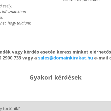
á esély.
es időszakokban
a.
het, hogy találunk
ándék vagy kérdés esetén keress minket elérhető
0 2900 733 vagy a
sales@domainkirakat.hu
e-mail 
Gyakori kérdések
y történik?