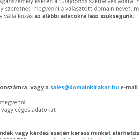
magánszemély esetén a tulajdonos személyes adatai 
ogy szeretnéd megvenni a választott domain nevet, m
y vállalkozás
az alábbi adatokra lesz szükségünk
:
efonszámra, vagy a
sales@domainkirakat.hu
e-mail 
 megvenni
s vagy céges adatokat
ándék vagy kérdés esetén keress minket elérhető