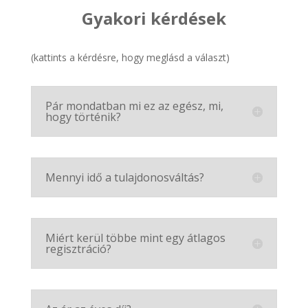
Gyakori kérdések
(kattints a kérdésre, hogy meglásd a választ)
Pár mondatban mi ez az egész, mi,
hogy történik?
Mennyi idő a tulajdonosváltás?
Miért kerül többe mint egy átlagos
regisztráció?