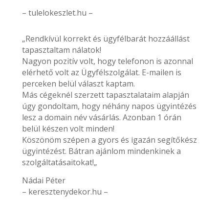
– tulelokeszlet.hu –
„Rendkívül korrekt és ügyfélbarát hozzáállást
tapasztaltam nálatok!
Nagyon pozitív volt, hogy telefonon is azonnal
elérhető volt az Ügyfélszolgálat. E-mailen is
perceken belül választ kaptam.
Más cégeknél szerzett tapasztalataim alapján
úgy gondoltam, hogy néhány napos ügyintézés
lesz a domain név vásárlás. Azonban 1 órán
belül készen volt minden!
Köszönöm szépen a gyors és igazán segítőkész
ügyintézést. Bátran ajánlom mindenkinek a
szolgáltatásaitokat!„
Nádai Péter
– keresztenydekor.hu –