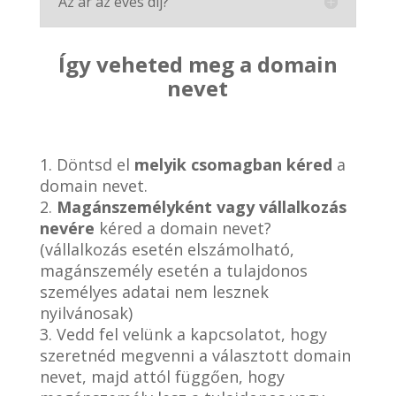
Az ár az éves díj?
Így veheted meg a domain
nevet
1. Döntsd el
melyik csomagban kéred
a
domain nevet.
2.
Magánszemélyként vagy vállalkozás
nevére
kéred a domain nevet?
(vállalkozás esetén elszámolható,
magánszemély esetén a tulajdonos
személyes adatai nem lesznek
nyilvánosak)
3. Vedd fel velünk a kapcsolatot, hogy
szeretnéd megvenni a választott domain
nevet, majd attól függően, hogy