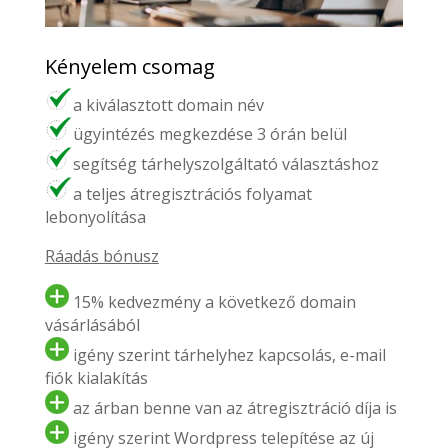
Kényelem csomag
a kiválasztott domain név
ügyintézés megkezdése 3 órán belül
segítség tárhelyszolgáltató választáshoz
a teljes átregisztrációs folyamat
lebonyolítása
Ráadás bónusz
15% kedvezmény a következő domain
vásárlásából
igény szerint tárhelyhez kapcsolás, e-mail
fiók kialakítás
az árban benne van az átregisztráció díja is
igény szerint Wordpress telepítése az új