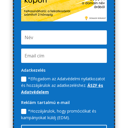
Adatkezelés
*Elfogadom az Adatvédelmi nyilatkozatot
és hozzájárulok az adatkezeléshez.
ÁSZF és
Adatvédelem
Reklám tartalmú e-mail
*Hozzájárulok, hogy promóciókat és
kampányokat küldj (EDM).