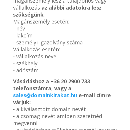
magánszemély lesz a tulajdonos vagy
vállalkozás
az alábbi adatokra lesz
szükségünk
:
Magánszemély esetén:
- név
- lakcím
- személyi igazolvány száma
Vállalkozás esetén:
- vállalkozás neve
- székhely
- adószám
Vásárláshoz a
+36 20 2900 733
telefonszámra, vagy a
sales@domainkirakat.hu
e-mail címre
várjuk:
- a kiválasztott domain nevét
- a csomag nevét amiben szeretnéd
megvenni
- a vásárláshoz szükséges személyes vagy