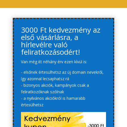
3000 Ft kedvezmény az
első vásárlásra, a
hírlevélre való
feliratkozásodért!
Van még itt néhány érv ezen kívül is:
- elsőnek értesülhetsz az új domain nevekről,
így azonnal lecsaphatsz rá
- bizonyos akciók, kampányok csak a
feliratkozóknak szólnak
- a nyilvános akciókról is hamarabb
értesülhetsz