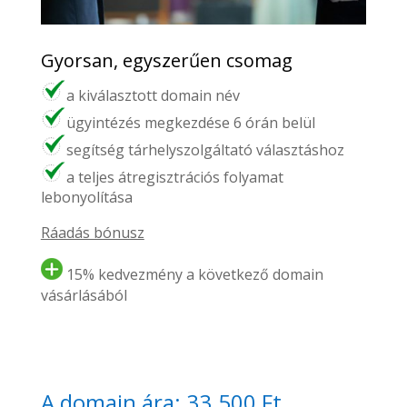
Gyorsan, egyszerűen csomag
a kiválasztott domain név
ügyintézés megkezdése 6 órán belül
segítség tárhelyszolgáltató választáshoz
a teljes átregisztrációs folyamat
lebonyolítása
Ráadás bónusz
15% kedvezmény a következő domain
vásárlásából
A domain ára: 33.500 Ft