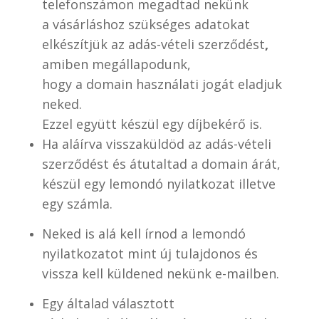
telefonszámon
megadtad nekünk
a vásárláshoz szükséges adatokat
elkészítjük az adás-vételi szerződést
,
amiben megállapodunk,
hogy a domain használati jogát eladjuk
neked.
Ezzel együtt készül egy díjbekérő is.
Ha aláírva visszaküldöd az adás-vételi
szerződést és átutaltad a domain árát,
készül egy lemondó nyilatkozat illetve
egy számla.
Neked is alá kell írnod a lemondó
nyilatkozatot mint új tulajdonos és
vissza kell küldened nekünk e-mailben.
Egy általad választott