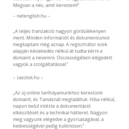
Megvan a név, amit kerestem!”
– netenglish.hu –
„A teljes tranzakció nagyon gördülékenyen
ment. Minden információt és dokumentumot
megkaptam még aznap. A regisztrátor ezek
alapján késlekedés nélkül át tudta kérni a
domaint a nevemre. Összességében elégedett
vagyok a szolgáltatással.”
– zaszlok.hu –
„Az új online tanfolyamunkhoz kerestünk
domaint, és Tamásnál megtaláltuk. Hiba nélkül,
napon belül intézte a dokumentáció
elkészítését és a technikai hátteret. Nagyon
meg vagyunk elégedve a gyorsaságával, a
kedvességével pedig különösen.”