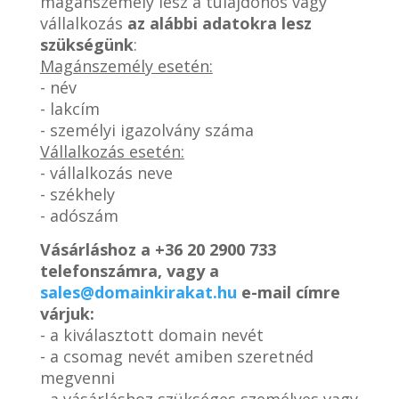
magánszemély lesz a tulajdonos vagy
vállalkozás
az alábbi adatokra lesz
szükségünk
:
Magánszemély esetén:
- név
- lakcím
- személyi igazolvány száma
Vállalkozás esetén:
- vállalkozás neve
- székhely
- adószám
Vásárláshoz a
+36 20 2900 733
telefonszámra, vagy a
sales@domainkirakat.hu
e-mail címre
várjuk:
- a kiválasztott domain nevét
- a csomag nevét amiben szeretnéd
megvenni
- a vásárláshoz szükséges személyes vagy