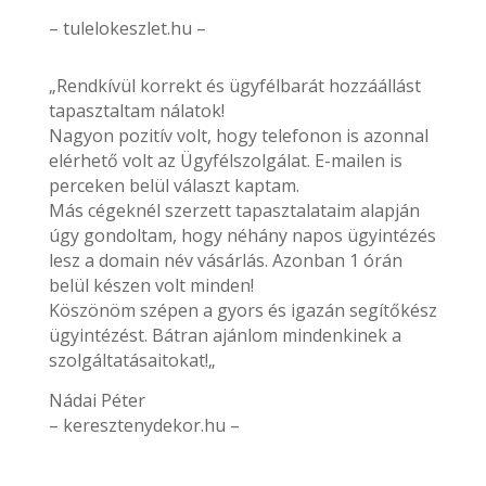
– tulelokeszlet.hu –
„Rendkívül korrekt és ügyfélbarát hozzáállást
tapasztaltam nálatok!
Nagyon pozitív volt, hogy telefonon is azonnal
elérhető volt az Ügyfélszolgálat. E-mailen is
perceken belül választ kaptam.
Más cégeknél szerzett tapasztalataim alapján
úgy gondoltam, hogy néhány napos ügyintézés
lesz a domain név vásárlás. Azonban 1 órán
belül készen volt minden!
Köszönöm szépen a gyors és igazán segítőkész
ügyintézést. Bátran ajánlom mindenkinek a
szolgáltatásaitokat!„
Nádai Péter
– keresztenydekor.hu –