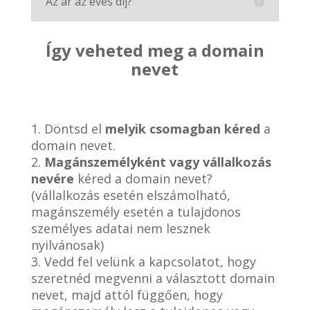
Az ár az éves díj?
Így veheted meg a domain
nevet
1. Döntsd el
melyik csomagban kéred
a
domain nevet.
2.
Magánszemélyként vagy vállalkozás
nevére
kéred a domain nevet?
(vállalkozás esetén elszámolható,
magánszemély esetén a tulajdonos
személyes adatai nem lesznek
nyilvánosak)
3. Vedd fel velünk a kapcsolatot, hogy
szeretnéd megvenni a választott domain
nevet, majd attól függően, hogy