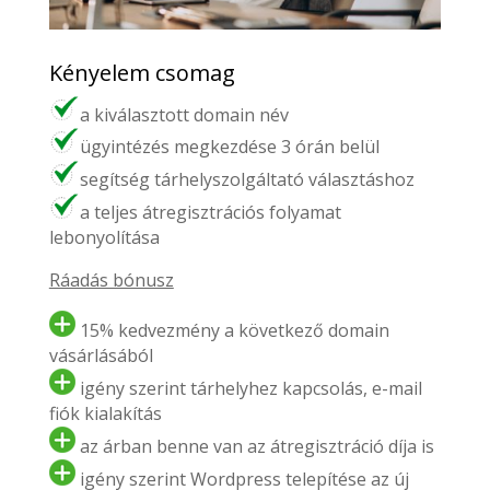
Kényelem csomag
a kiválasztott domain név
ügyintézés megkezdése 3 órán belül
segítség tárhelyszolgáltató választáshoz
a teljes átregisztrációs folyamat
lebonyolítása
Ráadás bónusz
15% kedvezmény a következő domain
vásárlásából
igény szerint tárhelyhez kapcsolás, e-mail
fiók kialakítás
az árban benne van az átregisztráció díja is
igény szerint Wordpress telepítése az új