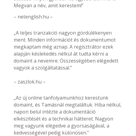
Megvan a név, amit kerestem!”
– netenglish.hu –
„A teljes tranzakció nagyon gördülékenyen
ment. Minden információt és dokumentumot
megkaptam még aznap. A regisztrátor ezek
alapján késlekedés nélkül át tudta kérni a
domaint a nevemre. Összességében elégedett
vagyok a szolgáltatással.”
– zaszlok.hu –
„Az új online tanfolyamunkhoz kerestünk
domaint, és Tamásnál megtaláltuk. Hiba nélkül,
napon belül intézte a dokumentáció
elkészítését és a technikai hátteret. Nagyon
meg vagyunk elégedve a gyorsaságával, a
kedvességével pedig különösen.”