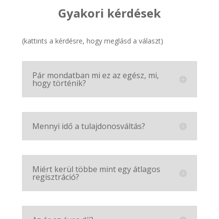
Gyakori kérdések
(kattints a kérdésre, hogy meglásd a választ)
Pár mondatban mi ez az egész, mi,
hogy történik?
Mennyi idő a tulajdonosváltás?
Miért kerül többe mint egy átlagos
regisztráció?