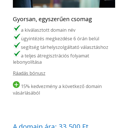
Gyorsan, egyszerűen csomag
a kiválasztott domain név
ügyintézés megkezdése 6 órán belül
segítség tárhelyszolgáltató választáshoz
a teljes átregisztrációs folyamat
lebonyolítása
Ráadás bónusz
15% kedvezmény a következő domain
vásárlásából
A domain ára: 33.500 Ft