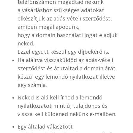
telefonszámon
megadtad nekünk
a vásárláshoz szükséges adatokat
elkészítjük az adás-vételi szerződést
,
amiben megállapodunk,
hogy a domain használati jogát eladjuk
neked.
Ezzel együtt készül egy díjbekérő is.
Ha aláírva visszaküldöd az adás-vételi
szerződést és átutaltad a domain árát,
készül egy lemondó nyilatkozat illetve
egy számla.
Neked is alá kell írnod a lemondó
nyilatkozatot mint új tulajdonos és
vissza kell küldened nekünk e-mailben.
Egy általad választott