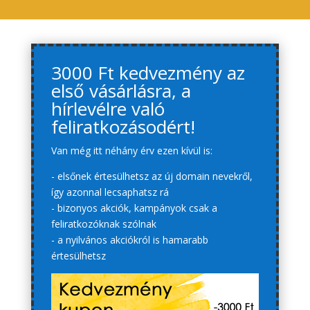
3000 Ft kedvezmény az
első vásárlásra, a
hírlevélre való
feliratkozásodért!
Van még itt néhány érv ezen kívül is:
- elsőnek értesülhetsz az új domain nevekről,
így azonnal lecsaphatsz rá
- bizonyos akciók, kampányok csak a
feliratkozóknak szólnak
- a nyilvános akciókról is hamarabb
értesülhetsz