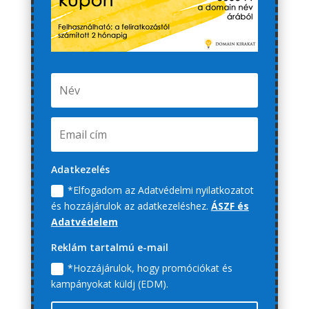
Adatkezelés
*Elfogadom az Adatvédelmi nyilatkozatot
és hozzájárulok az adatkezeléshez.
ÁSZF és
Adatvédelem
Reklám tartalmú e-mail
*Hozzájárulok, hogy promóciókat és
kampányokat küldj (EDM).