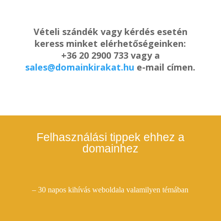
Vételi szándék vagy kérdés esetén
keress minket elérhetőségeinken:
+36 20 2900 733 vagy a
sales@domainkirakat.hu
e-mail címen.
Felhasználási tippek ehhez a
domainhez
– 30 napos kihívás weboldala valamilyen témában